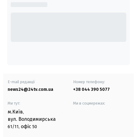
E-mail редакції
Номер телефону:
news24@24tv.com.ua
+38 044 390 5077
Ми тут:
Ми в соцмережах:
м.Київ
,
вул. Володимирська
офіс
61/11,
50