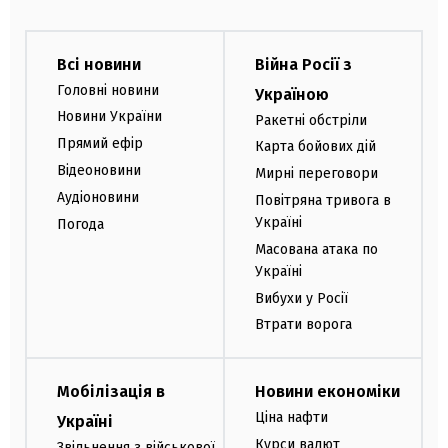
Всі новини
Війна Росії з
Головні новини
Україною
Новини України
Ракетні обстріли
Прямий ефір
Карта бойових дій
Відеоновини
Мирні переговори
Аудіоновини
Повітряна тривога в
Україні
Погода
Масована атака по
Україні
Вибухи у Росії
Втрати ворога
Мобілізація в
Новини економіки
Ціна нафти
Україні
Курси валют
Звільнення з військової