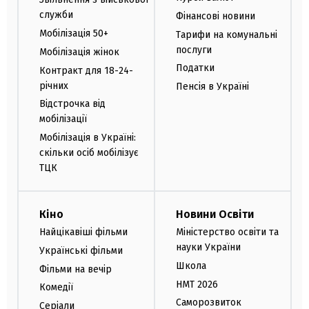
служби
Фінансові новини
Мобілізація 50+
Тарифи на комунальні
послуги
Мобілізація жінок
Податки
Контракт для 18-24-
річних
Пенсія в Україні
Відстрочка від
мобілізації
Мобілізація в Україні:
скільки осіб мобілізує
ТЦК
Кіно
Новини Освіти
Найцікавіші фільми
Міністерство освіти та
науки України
Українські фільми
Школа
Фільми на вечір
НМТ 2026
Комедії
Саморозвиток
Серіали