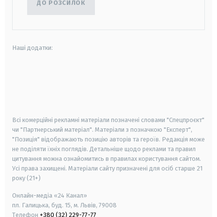
ДО РОЗСИЛОК
Наші додатки:
android
apple
smart tv
samsung smart tv
Всі комерційні рекламні матеріали позначені словами "Спецпроєкт"
чи "Партнерський матеріал". Матеріали з позначкою "Експерт",
"Позиція" відображають позицію авторів та героїв. Редакція може
не поділяти їхніх поглядів. Детальніше щодо реклами та правил
цитування можна ознайомитись в правилах користування сайтом.
Усі права захищені.
Матеріали сайту призначені для осіб старше
21
року (21+)
Онлайн-медіа «24 Канал»
пл. Галицька, буд. 15, м. Львів, 79008
Телефон
+380 (32) 229-77-77