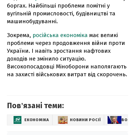
боргах. Найбільші проблеми помітні у
вугільній промисловості, будівництві та
машинобудуванні.
Зокрема,
російська економіка
має великі
проблеми через продовження війни проти
України. І навіть зростання нафтових
доходів не змінило ситуацію.
Високопосадовці Міноборони наполягають
на захисті військових витрат від скорочень.
Повʼязані теми:
ЕКОНОМІКА
НОВИНИ РОСІЇ
ВОЛО