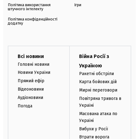
Політика використання
Ігри
штучного інтелекту
Політика конфіденційності
додатку
Всі новини
Війна Росії з
Головні новини
Україною
Новини України
Ракетні обстріли
Прямий ефір
Карта бойових дій
Відеоновини
Мирні переговори
Аудіоновини
Повітряна тривога в
Україні
Погода
Масована атака по
Україні
Вибухи у Росії
Втрати ворога