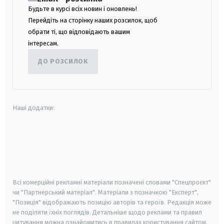
Будьте в курсі всіх новин і оновлень!
Перейдіть на сторінку наших розсилок, щоб
обрати ті, що відповідають вашим
інтересам.
ДО РОЗСИЛОК
Наші додатки:
android
apple
smart tv
samsung smart tv
Всі комерційні рекламні матеріали позначені словами "Спецпроєкт"
чи "Партнерський матеріал". Матеріали з позначкою "Експерт",
"Позиція" відображають позицію авторів та героїв. Редакція може
не поділяти їхніх поглядів. Детальніше щодо реклами та правил
цитування можна ознайомитись в правилах користування сайтом.