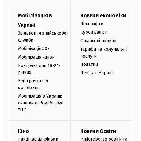
Мобілізація в
Новини економіки
Ціна нафти
Україні
Курси валют
Звільнення з військової
служби
Фінансові новини
Мобілізація 50+
Тарифи на комунальні
послуги
Мобілізація жінок
Податки
Контракт для 18-24-
річних
Пенсія в Україні
Відстрочка від
мобілізації
Мобілізація в Україні:
скільки осіб мобілізує
ТЦК
Кіно
Новини Освіти
Найцікавіші фільми
Міністерство освіти та