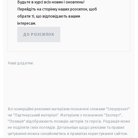
Будьте в курсі всіх новин і оновлень!
Перейдіть на сторінку наших розсилок, щоб
обрати ті, що відповідають вашим
інтересам.
ДО РОЗСИЛОК
Наші додатки:
android
apple
smart tv
samsung smart tv
Всі комерційні рекламні матеріали позначені словами "Спецпроєкт"
чи "Партнерський матеріал". Матеріали з позначкою "Експерт",
"Позиція" відображають позицію авторів та героїв. Редакція може
не поділяти їхніх поглядів. Детальніше щодо реклами та правил
цитування можна ознайомитись в правилах користування сайтом.