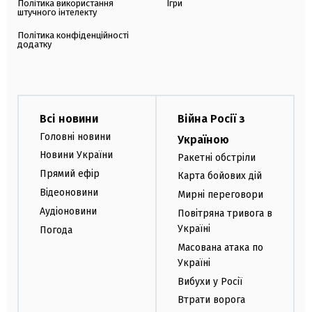
Політика використання
Ігри
штучного інтелекту
Політика конфіденційності
додатку
Всі новини
Війна Росії з
Головні новини
Україною
Новини України
Ракетні обстріли
Прямий ефір
Карта бойових дій
Відеоновини
Мирні переговори
Аудіоновини
Повітряна тривога в
Україні
Погода
Масована атака по
Україні
Вибухи у Росії
Втрати ворога