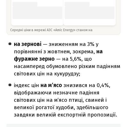
Середні ціни в мережі АЗС «Amic Energy» станом на
на зернові
— зниженням на 3% у
порівнянні з жовтнем, зокрема,
на
фуражне зерно
— на 5,6%, що
насамперед обумовлено різким падінням
світових цін на кукурудзу;
індекс цін
на м’ясо
знизився на 0,4%,
відображаючи незначне падіння
світових цін на м’ясо птиці, свиней і
великої рогатої худоби, здебільшого
завдяки великій експортній пропозиції.