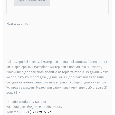
Наші додатки:
android
apple
smart tv
samsung smart tv
Всі комерційні рекламні матеріали позначені словами "Спецпроєкт"
чи "Партнерський матеріал". Матеріали з позначкою "Експерт",
"Позиція" відображають позицію авторів та героїв. Редакція може
не поділяти їхніх поглядів. Детальніше щодо реклами та правил
цитування можна ознайомитись в правилах користування сайтом.
Усі права захищені.
Матеріали сайту призначені для осіб старше
21
року (21+)
Онлайн-медіа «24 Канал»
пл. Галицька, буд. 15, м. Львів, 79008
Телефон
+380 (32) 229-77-77