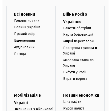
Всі новини
Війна Росії з
Головні новини
Україною
Новини України
Ракетні обстріли
Прямий ефір
Карта бойових дій
Відеоновини
Мирні переговори
Аудіоновини
Повітряна тривога в
Україні
Погода
Масована атака по
Україні
Вибухи у Росії
Втрати ворога
Мобілізація в
Новини економіки
Ціна нафти
Україні
Курси валют
Звільнення з військової