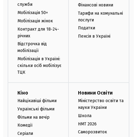
служби
Фінансові новини
Мобілізація 50+
Тарифи на комунальні
послуги
Мобілізація жінок
Податки
Контракт для 18-24-
річних
Пенсія в Україні
Відстрочка від
мобілізації
Мобілізація в Україні:
скільки осіб мобілізує
ТЦК
Кіно
Новини Освіти
Найцікавіші фільми
Міністерство освіти та
науки України
Українські фільми
Школа
Фільми на вечір
НМТ 2026
Комедії
Саморозвиток
Серіали