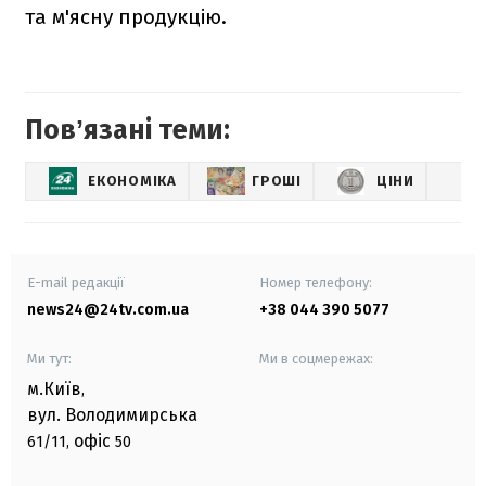
та м'ясну продукцію.
Повʼязані теми:
ЕКОНОМІКА
ГРОШІ
ЦІНИ
E-mail редакції
Номер телефону:
news24@24tv.com.ua
+38 044 390 5077
Ми тут:
Ми в соцмережах:
м.Київ
,
вул. Володимирська
офіс
61/11,
50