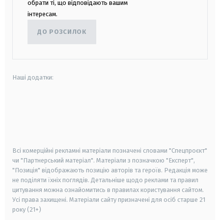
обрати ті, що відповідають вашим
інтересам.
ДО РОЗСИЛОК
Наші додатки:
android
apple
smart tv
samsung smart tv
Всі комерційні рекламні матеріали позначені словами "Спецпроєкт"
чи "Партнерський матеріал". Матеріали з позначкою "Експерт",
"Позиція" відображають позицію авторів та героїв. Редакція може
не поділяти їхніх поглядів. Детальніше щодо реклами та правил
цитування можна ознайомитись в правилах користування сайтом.
Усі права захищені.
Матеріали сайту призначені для осіб старше
21
року (21+)