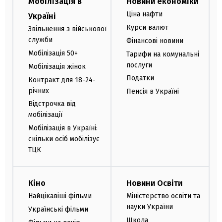
Мобілізація в
Новини економіки
Ціна нафти
Україні
Курси валют
Звільнення з військової
служби
Фінансові новини
Мобілізація 50+
Тарифи на комунальні
послуги
Мобілізація жінок
Податки
Контракт для 18-24-
річних
Пенсія в Україні
Відстрочка від
мобілізації
Мобілізація в Україні:
скільки осіб мобілізує
ТЦК
Кіно
Новини Освіти
Найцікавіші фільми
Міністерство освіти та
науки України
Українські фільми
Школа