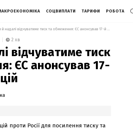
МАКРОЕКОНОМІКА
СОЦВИПЛАТИ
ТАРИФИ
РОБОТА
 Росія й надалі відчуватиме тиск та обмеження: ЄС анонсував 17-й пакет санкцій 
2 хв
лі відчуватиме тиск
я: ЄС анонсував 17-
цій
ка
кцій проти Росії для посилення тиску та