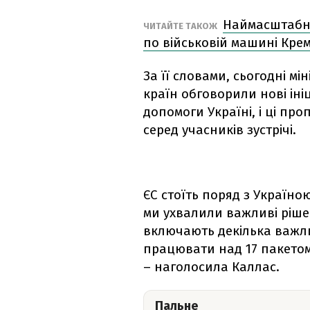
Наймасштабніш
ЧИТАЙТЕ ТАКОЖ
по військовій машині Кре
За її словами, сьогодні м
країн обговорили нові ін
допомоги Україні, і ці пр
серед учасників зустрічі.
ЄС стоїть поряд з Україною
ми ухвалили важливі рішен
включають декілька важли
працювати над 17 пакетом
– наголосила Каллас.
Пальне