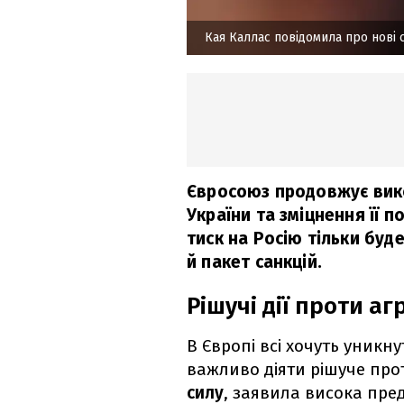
Кая Каллас повідомила про нові с
Євросоюз продовжує вик
України та зміцнення її п
тиск на Росію тільки буд
й пакет санкцій.
Рішучі дії проти а
В Європі всі хочуть уникн
важливо діяти рішуче про
силу
, заявила висока пред