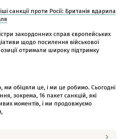
і санкції проти Росії: Британія вдарила
мля
іністри закордонних справ європейських
іціативи щодо посилення військової
опозиції отримали широку підтримку
, ми обіцяли це, і ми це робимо. Сьогодні
ня, зокрема, 16 пакет санкцій, які
вих моментів, і ми продовжуємо
,