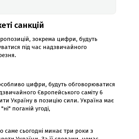
кеті санкцій
 пропозицій, зокрема цифри, будуть
ватися під час надзвичайного
резня.
 особливо цифри, будуть обговорюватися
адзвичайного Європейського саміту 6
ити Україну в позицію сили. Україна має
ні" поганій угоді,
о саме сьогодні минає три роки з
проти України. За її словами, немає