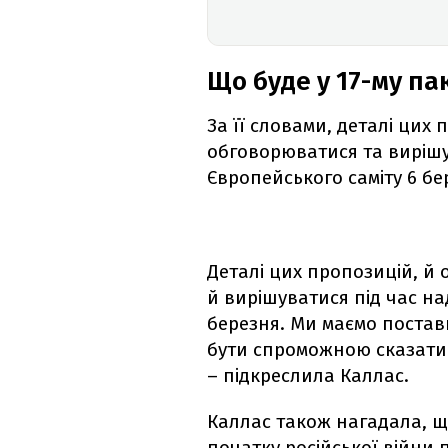
Що буде у 17-му па
За її словами, деталі цих
обговорюватися та вирішу
Європейського саміту 6 бе
Деталі цих пропозицій, й
й вирішуватися під час н
березня. Ми маємо постав
бути спроможною сказати "
– підкреслила Каллас.
Каллас також нагадала, щ
початку російської війни 