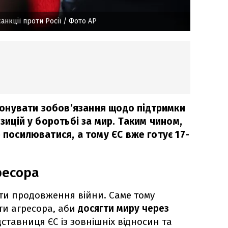
анкції проти Росії
/ Фото AP
онувати зобов’язання щодо підтримки
озицій у боротьбі за мир. Таким чином,
е посилюватися, а тому ЄС вже готує 17-
гресора
ути продовження війни. Саме тому
ти агресора, аби
досягти миру через
ставниця ЄС із зовнішніх відносин та