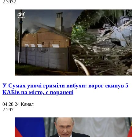
2 393
2
У Сумах уночі гриміли вибухи: ворог скинув 5
КАБів на місто, є поранені
04:28
24 Канал
2 297