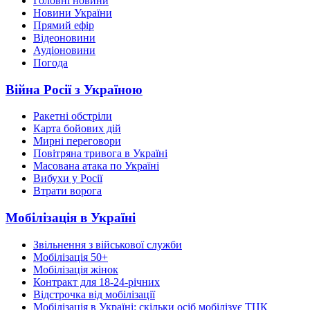
Головні новини
Новини України
Прямий ефір
Відеоновини
Аудіоновини
Погода
Війна Росії з Україною
Ракетні обстріли
Карта бойових дій
Мирні переговори
Повітряна тривога в Україні
Масована атака по Україні
Вибухи у Росії
Втрати ворога
Мобілізація в Україні
Звільнення з військової служби
Мобілізація 50+
Мобілізація жінок
Контракт для 18-24-річних
Відстрочка від мобілізації
Мобілізація в Україні: скільки осіб мобілізує ТЦК