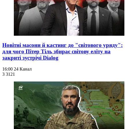
Новітні масони й кастинг до "світового уряду":
для чого Пітер Тіль збирає світову еліту на
закриті зустрічі Dialog
16:00
24 Канал
3 312
1