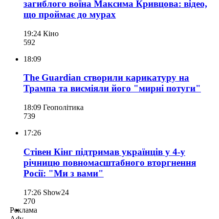
загиблого воїна Максима Кривцова: відео,
що проймає до мурах
19:24
Кіно
592
18:09
The Guardian створили карикатуру на
Трампа та висміяли його "мирні потуги"
18:09
Геополітика
739
17:26
Стівен Кінг підтримав українців у 4-у
річницю повномасштабного вторгнення
Росії: "Ми з вами"
17:26
Show24
270
Реклама
Adv