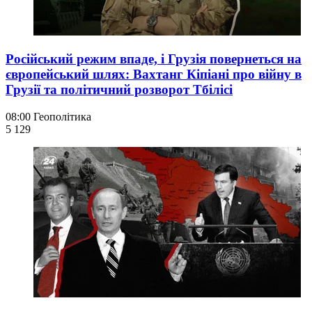
Російський режим впаде, і Грузія повернеться на
європейський шлях: Вахтанг Кіпіані про війну в
Грузії та політичний розворот Тбілісі
08:00
Геополітика
5 129