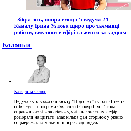
"Зібратись, попри емоції": ведуча 24
Каналу Ірина Узлова щиро про таємниці
роботи, виклики в ефірі та життя за кадром
Колонки
Катерина Соляр
Ведуча авторського проєкту "Підгорає" і Соляр Live та
співведуча програми Овдієнко і Соляр Live. Стала
справжньою зіркою тіктоку, чиї висловлення в ефірі
розібрали на цитати. Має кілька фан-сторінок у різних
соцмережах та мільйонні перегляди відео.