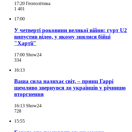
17:20
Геополітика
1 401
17:00
У четверті роковини великої війни: гурт U2
випустив відео, у якому знялися бійці
"Хартії"
17:00
Show24
334
16:13
Ваша сила надихає світ, – принц Гаррі
щемливо звернувся до українців у річницю
вторгнення
16:13
Show24
728
15:55