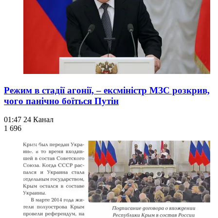
Режим в стадії агонії, – ексміністр МЗС розкрив,
чого панічно боїться Путін
01:47
24 Канал
1 696