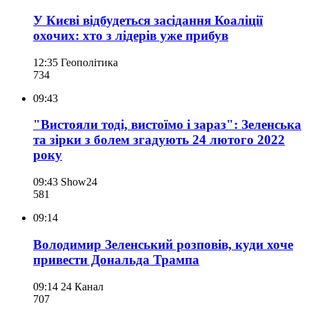
У Києві відбудеться засідання Коаліції
охочих: хто з лідерів уже прибув
12:35
Геополітика
734
09:43
"Вистояли тоді, вистоїмо і зараз": Зеленська
та зірки з болем згадують 24 лютого 2022
року
09:43
Show24
581
09:14
Володимир Зеленський розповів, куди хоче
привести Дональда Трампа
09:14
24 Канал
707