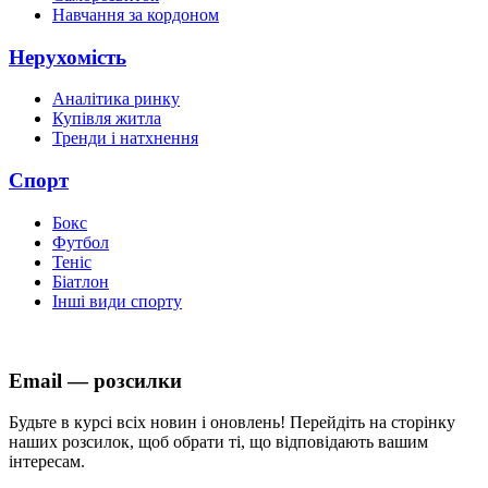
Навчання за кордоном
Нерухомість
Аналітика ринку
Купівля житла
Тренди і натхнення
Спорт
Бокс
Футбол
Теніс
Біатлон
Інші види спорту
Email — розсилки
Будьте в курсі всіх новин і оновлень! Перейдіть на сторінку
наших розсилок, щоб обрати ті, що відповідають вашим
інтересам.