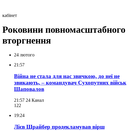
кабінет
Роковини повномасштабного
вторгнення
24 лютого
21:57
Війна не стала для нас звичкою, до неї не
звикають, – командувач Сухопутних військ
Шаповалов
21:57
24 Канал
122
19:24
Лієв Шрайбер продекламував вірш