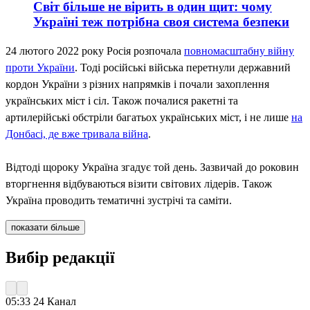
Світ більше не вірить в один щит: чому
Україні теж потрібна своя система безпеки
24 лютого 2022 року Росія розпочала
повномасштабну війну
проти України
. Тоді російські війська перетнули державний
кордон України з різних напрямків і почали захоплення
українських міст і сіл. Також почалися ракетні та
артилерійські обстріли багатьох українських міст, і не лише
на
Донбасі, де вже тривала війна
.
Відтоді щороку Україна згадує той день. Зазвичай до роковин
вторгнення відбуваються візити світових лідерів. Також
Україна проводить тематичні зустрічі та саміти.
показати більше
Вибір редакції
05:33
24 Канал