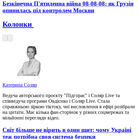
Безкінечна П'ятиденна війна 08-08-08: як Грузія
опинилась під контролем Москви
Колонки
Катерина Соляр
Ведуча авторського проєкту "Підгорає" і Соляр Live та
співведуча програми Овдієнко і Соляр Live. Стала
справжньою зіркою тіктоку, чиї висловлення в ефірі розібрали
на цитати. Має кілька фан-сторінок у різних соцмережах та
мільйонні перегляди відео.
Світ більше не вірить в один щит: чому Україні
теж потрібна своя система безпеки