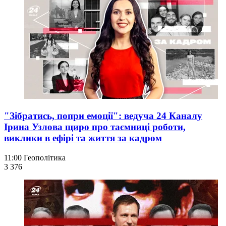
"Зібратись, попри емоції": ведуча 24 Каналу
Ірина Узлова щиро про таємниці роботи,
виклики в ефірі та життя за кадром
11:00
Геополітика
3 376