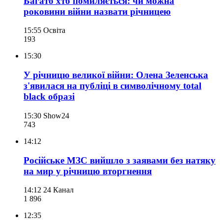
Багато хто помиляється: чи можна
роковини війни назвати річницею
15:55
Освіта
193
15:30
У річницю великої війни: Олена Зеленська
з'явилася на публіці в символічному total
black образі
15:30
Show24
743
14:12
Російське МЗС вийшло з заявами без натяку
на мир у річницю вторгнення
14:12
24 Канал
1 896
12:35