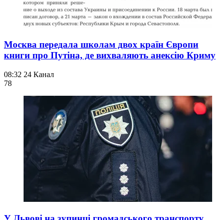
Москва передала школам двох країн Європи
книги про Путіна, де вихваляють анексію Криму
08:32
24 Канал
78
У Львові на зупинці громадського транспорту