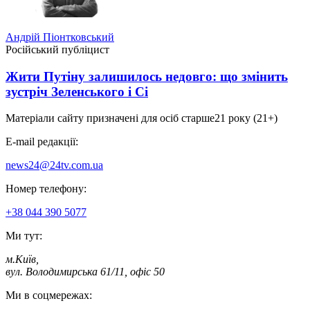
Андрій Піонтковський
Російський публіцист
Жити Путіну залишилось недовго: що змінить
зустріч Зеленського і Сі
Матеріали сайту призначені для осіб старше
21 року (21+)
E-mail редакції:
news24@24tv.com.ua
Номер телефону:
+38 044 390 5077
Ми тут:
м.Київ
,
вул. Володимирська 61/11, офіс 50
Ми в соцмережах: