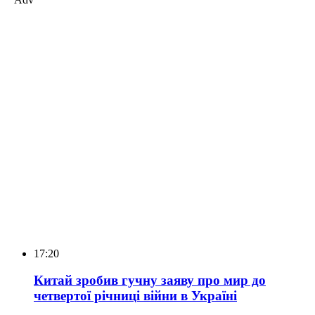
17:20
Китай зробив гучну заяву про мир до
четвертої річниці війни в Україні