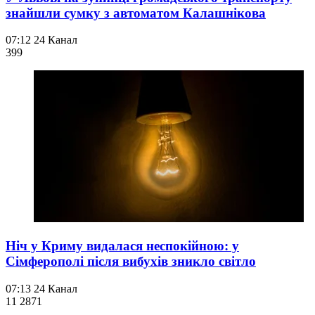
знайшли сумку з автоматом Калашнікова
07:12
24 Канал
399
Ніч у Криму видалася неспокійною: у
Сімферополі після вибухів зникло світло
07:13
24 Канал
11 287
1