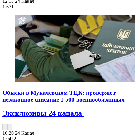
12:13
24 Канал
1 671
Обыски в Мукачевском ТЦК: проверяют
незаконное списание 1 500 военнообязанных
Эксклюзивы 24 канала
16:20
24 Канал
1 042
2