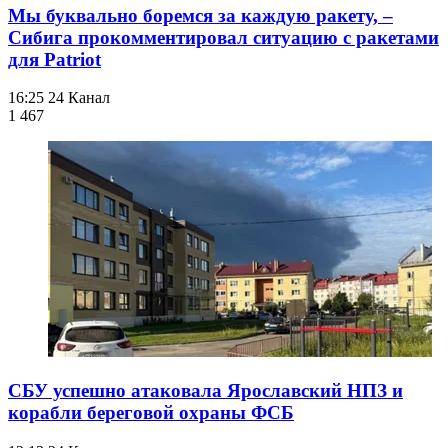
Мы буквально боремся за каждую ракету, –
Сибига прокомментировал ситуацию с ракетами
для Patriot
16:25
24 Канал
1 467
СБУ успешно атаковала Ярославский НПЗ и
корабли береговой охраны ФСБ