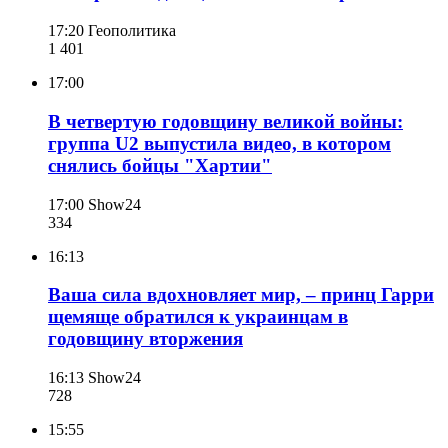
17:20
Геополитика
1 401
17:00
В четвертую годовщину великой войны:
группа U2 выпустила видео, в котором
снялись бойцы "Хартии"
17:00
Show24
334
16:13
Ваша сила вдохновляет мир, – принц Гарри
щемяще обратился к украинцам в
годовщину вторжения
16:13
Show24
728
15:55