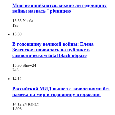
Многие ошибаются: можно ли годовщину
войны назвать "річницею"
15:55
Учеба
193
15:30
В годовщину великой войны: Елена
Зеленская появилась на публике в
символическом total black образе
15:30
Show24
743
14:12
Российский МИД вышел с заявлениями без
намека на мир в годовщину вторжения
14:12
24 Канал
1 896