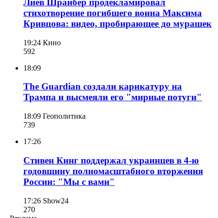
Лиев Шрайбер продекламировал
стихотворение погибшего воина Максима
Кривцова: видео, пробирающее до мурашек
19:24
Кино
592
18:09
The Guardian создали карикатуру на
Трампа и высмеяли его "мирные потуги"
18:09
Геополитика
739
17:26
Стивен Кинг поддержал украинцев в 4-ю
годовщину полномасштабного вторжения
России: "Мы с вами"
17:26
Show24
270