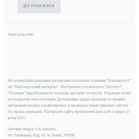
ДО РОЗСИЛОК
Наші додатки:
android
apple
smart tv
samsung smart tv
Всі комерційні рекламні матеріали позначені словами "Спецпроєкт"
чи "Партнерський матеріал". Матеріали з позначкою "Експерт",
"Позиція" відображають позицію авторів та героїв. Редакція може
не поділяти їхніх поглядів. Детальніше щодо реклами та правил
цитування можна ознайомитись в правилах користування сайтом.
Усі права захищені.
Матеріали сайту призначені для осіб старше
21
року (21+)
Онлайн-медіа «24 Канал»
пл. Галицька, буд. 15, м. Львів, 79008