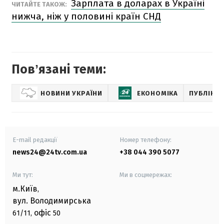
Зарплата в доларах в Україні
ЧИТАЙТЕ ТАКОЖ:
нижча, ніж у половині країн СНД
Повʼязані теми:
НОВИНИ УКРАЇНИ
ЕКОНОМІКА
ПУБЛІКАЦ
E-mail редакції
Номер телефону:
news24@24tv.com.ua
+38 044 390 5077
Ми тут:
Ми в соцмережах:
м.Київ
,
вул. Володимирська
офіс
61/11,
50