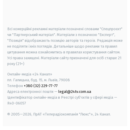
android
apple
smart tv
samsung smart tv
Всі комерційні рекламні матеріали позначені словами "Спецпроєкт"
чи "Партнерський матеріал". Матеріали з позначкою "Експерт",
"Позиція" відображають позицію авторів та героїв. Редакція може
не поділяти їхніх поглядів. Детальніше щодо реклами та правил
цитування можна ознайомитись в правилах користування сайтом.
Усі права захищені.
Матеріали сайту призначені для осіб старше
21
року (21+)
Онлайн-медіа «24 Канал»
пл. Галицька, буд. 15, м. Львів, 79008
Телефон
+380 (32) 229-77-77
Адреса електронної пошти —
legal@24tv.com.ua
Ідентифікатор онлайн-медіа в Реєстрі суб'єктів у сфері медіа —
R40-06057
© 2005—2026,
ПрАТ «Телерадіокомпанія "Люкс"», 24 Канал.