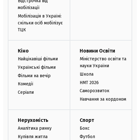
Відстрочка від
мобілізації
Мобілізація в Україні:
скільки осіб мобілізує
ТЦК
Кіно
Новини Освіти
Найцікавіші фільми
Міністерство освіти та
науки України
Українські фільми
Школа
Фільми на вечір
НМТ 2026
Комедії
Саморозвиток
Серіали
Навчання за кордоном
Нерухомість
Спорт
Аналітика ринку
Бокс
Купівля житла
Футбол