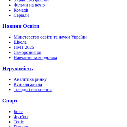
Фільми на вечір
Комедії
Серіали
Новини Освіти
Міністерство освіти та науки України
Школа
НМТ 2026
Саморозвиток
Навчання за кордоном
Нерухомість
Аналітика ринку
Купівля житла
Тренди і натхнення
Спорт
Бокс
Футбол
Теніс
Біатлон