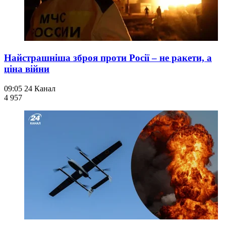
Найстрашніша зброя проти Росії – не ракети, а
ціна війни
09:05
24 Канал
4 957