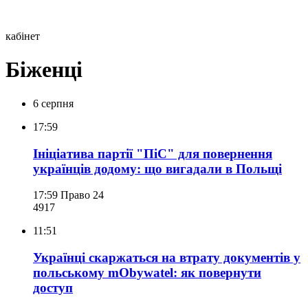
кабінет
Біженці
6 серпня
17:59
Ініціатива партії "ПіС" для повернення
українців додому: що вигадали в Польщі
17:59
Право 24
491
7
11:51
Українці скаржаться на втрату документів у
польському mObywatel: як повернути
доступ