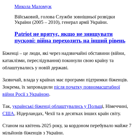
Микола Маломуж
Військовий, голова Служби зовнішньої розвідки
України (2005 – 2010), генерал армії України.
Patriot не врятує, якщо не знищувати
пускові: війна переходить на інший рівень
Біженці – це люди, які через надзвичайні обставини (війни,
катаклізми, переслідування) покинули свою країну та
облаштувались у новій державі.
Зазвичай, влада у країнах має програми підтримки біженців.
Зокрема, їх запровадили
після початку повномасштабної
війни Росії з Україною
.
Так,
українські біженці облаштувались у Польщ
і, Німеччині,
США
, Нідерландах, Чехії та в десятках інших країн світу.
Станом на квітень 2025 року, за кордоном перебувало майже 7
мільйонів біженців з України.