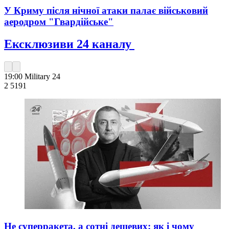
У Криму після нічної атаки палає військовий
аеродром "Гвардійське"
Ексклюзиви 24 каналу
19:00
Military 24
2 519
1
Не суперракета, а сотні дешевих: як і чому