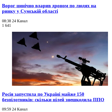
Ворог цинічно вдарив дроном по людях на
ринку у Сумській області
08:38
24 Канал
1 641
Росія запустила по Україні майже 150
безпілотників: скільки цілей знешкодила ППО
09:59
24 Канал