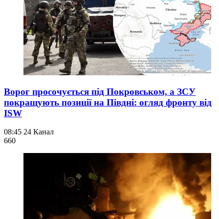
Ворог просочується під Покровськом, а ЗСУ
покращують позиції на Півдні: огляд фронту від
ISW
08:45
24 Канал
660