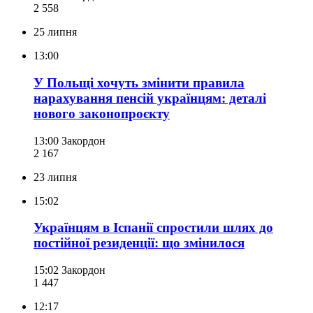
2 558
25 липня
13:00
У Польщі хочуть змінити правила
нарахування пенсій українцям: деталі
нового законопроєкту
13:00
Закордон
2 167
23 липня
15:02
Українцям в Іспанії спростили шлях до
постійної резиденції: що змінилося
15:02
Закордон
1 447
12:17