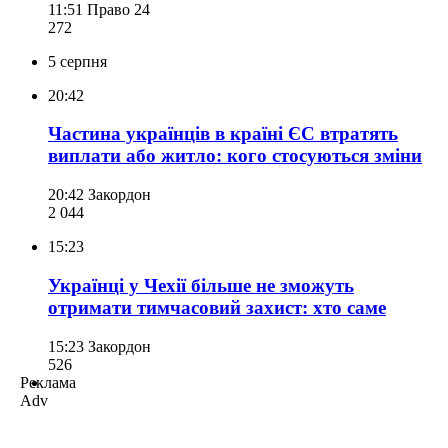
11:51
Право 24
272
5 серпня
20:42
Частина українців в країні ЄС втратять
виплати або житло: кого стосуються зміни
20:42
Закордон
2 044
15:23
Українці у Чехії більше не зможуть
отримати тимчасовий захист: хто саме
15:23
Закордон
526
Реклама
Adv