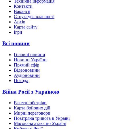
Технічна інформація
Контакти
Вакансії
Структура власності
Архів
Карта сайту
Ігри
Всі новини
Головні новини
Новини України
Прямий ефір
Відеоновини
Аудіоновини
Погода
Війна Росії з Україною
Ракетні обстріли
Карта бойових дій
Мирні переговори
Повітряна тривога в Україні
Масована атака по Україні
Вибухи у Росії