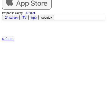
Розробка сайту
-
Luxnet
24 канал
TV
ігри
сервіси
кабінет