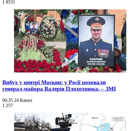
1 853
1
Вибух у центрі Москви: у Росії поховали
генерал-майора Валерія Плохотнюка, – ЗМІ
06:35
24 Канал
1 257