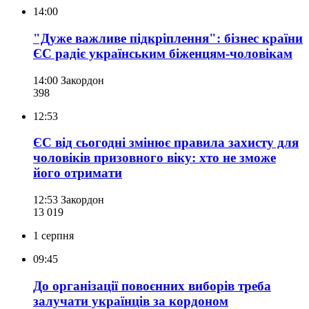
14:00
"Дуже важливе підкріплення": бізнес країни
ЄС радіє українським біженцям-чоловікам
14:00
Закордон
398
12:53
ЄС від сьогодні змінює правила захисту для
чоловіків призовного віку: хто не зможе
його отримати
12:53
Закордон
13 019
1 серпня
09:45
До організації повоєнних виборів треба
залучати українців за кордоном