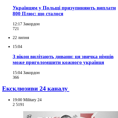
Українцям у Польщі призупиняють виплати
800 Плюс: що сталося
12:17
Закордон
721
22 липня
15:04
З вікон вилітають дивани: ця звичка німців
може приголомшити кожного українця
15:04
Закордон
366
Ексклюзиви 24 каналу
19:00
Military 24
2 519
1