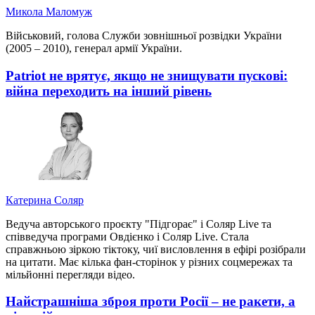
Микола Маломуж
Військовий, голова Служби зовнішньої розвідки України
(2005 – 2010), генерал армії України.
Patriot не врятує, якщо не знищувати пускові:
війна переходить на інший рівень
Катерина Соляр
Ведуча авторського проєкту "Підгорає" і Соляр Live та
співведуча програми Овдієнко і Соляр Live. Стала
справжньою зіркою тіктоку, чиї висловлення в ефірі розібрали
на цитати. Має кілька фан-сторінок у різних соцмережах та
мільйонні перегляди відео.
Найстрашніша зброя проти Росії – не ракети, а