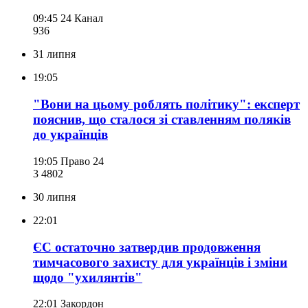
09:45
24 Канал
936
31 липня
19:05
"Вони на цьому роблять політику": експерт
пояснив, що сталося зі ставленням поляків
до українців
19:05
Право 24
3 480
2
30 липня
22:01
ЄС остаточно затвердив продовження
тимчасового захисту для українців і зміни
щодо "ухилянтів"
22:01
Закордон