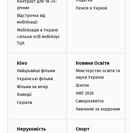
Податки
Контракт для 18-24-
річних
Пенсія в Україні
Відстрочка від
мобілізації
Мобілізація в Україні:
скільки осіб мобілізує
ТЦК
Кіно
Новини Освіти
Найцікавіші фільми
Міністерство освіти та
науки України
Українські фільми
Школа
Фільми на вечір
НМТ 2026
Комедії
Саморозвиток
Серіали
Навчання за кордоном
Нерухомість
Спорт