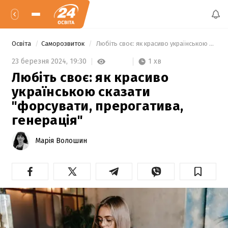
Освіта
Саморозвиток
 Любіть своє: як красиво українською сказати "форсувати, прерогатива, генерація" 
1 хв
23 березня 2024,
19:30
Любіть своє: як красиво
українською сказати
"форсувати, прерогатива,
генерація"
Марія Волошин