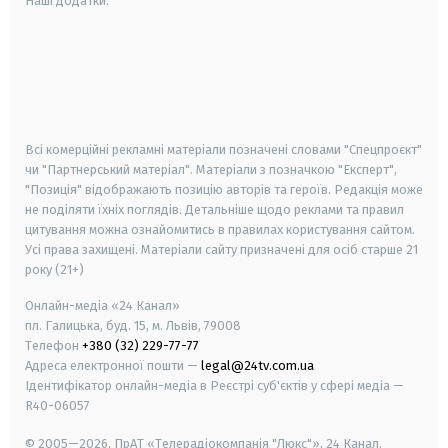
Наші додатки:
android
apple
smart tv
samsung smart tv
Всі комерційні рекламні матеріали позначені словами "Спецпроєкт"
чи "Партнерський матеріал". Матеріали з позначкою "Експерт",
"Позиція" відображають позицію авторів та героїв. Редакція може
не поділяти їхніх поглядів. Детальніше щодо реклами та правил
цитування можна ознайомитись в правилах користування сайтом.
Усі права захищені.
Матеріали сайту призначені для осіб старше
21
року (21+)
Онлайн-медіа «24 Канал»
пл. Галицька, буд. 15, м. Львів, 79008
Телефон
+380 (32) 229-77-77
Адреса електронної пошти —
legal@24tv.com.ua
Ідентифікатор онлайн-медіа в Реєстрі суб'єктів у сфері медіа —
R40-06057
© 2005—2026,
ПрАТ «Телерадіокомпанія "Люкс"», 24 Канал.