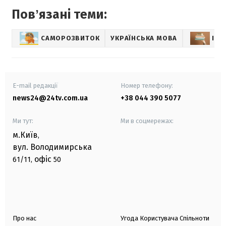
Повʼязані теми:
САМОРОЗВИТОК
УКРАЇНСЬКА МОВА
ІНШ
E-mail редакції
Номер телефону:
news24@24tv.com.ua
+38 044 390 5077
Ми тут:
Ми в соцмережах:
м.Київ
,
вул. Володимирська
офіс
61/11,
50
Про нас
Угода Користувача Спільноти