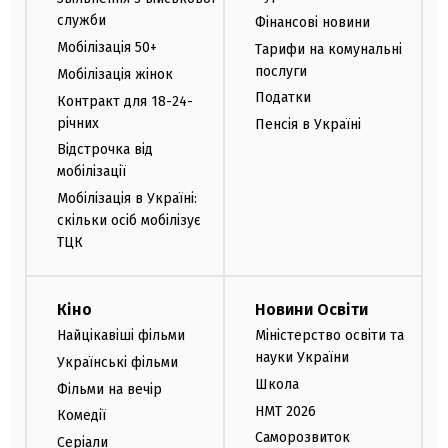
служби
Фінансові новини
Мобілізація 50+
Тарифи на комунальні
послуги
Мобілізація жінок
Податки
Контракт для 18-24-
річних
Пенсія в Україні
Відстрочка від
мобілізації
Мобілізація в Україні:
скільки осіб мобілізує
ТЦК
Кіно
Новини Освіти
Найцікавіші фільми
Міністерство освіти та
науки України
Українські фільми
Школа
Фільми на вечір
НМТ 2026
Комедії
Саморозвиток
Серіали