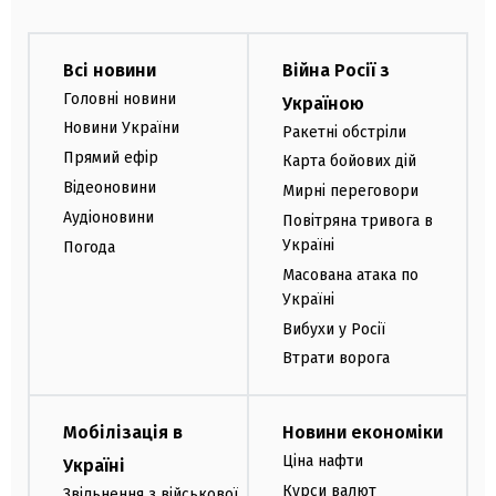
Всі новини
Війна Росії з
Головні новини
Україною
Новини України
Ракетні обстріли
Прямий ефір
Карта бойових дій
Відеоновини
Мирні переговори
Аудіоновини
Повітряна тривога в
Україні
Погода
Масована атака по
Україні
Вибухи у Росії
Втрати ворога
Мобілізація в
Новини економіки
Ціна нафти
Україні
Курси валют
Звільнення з військової