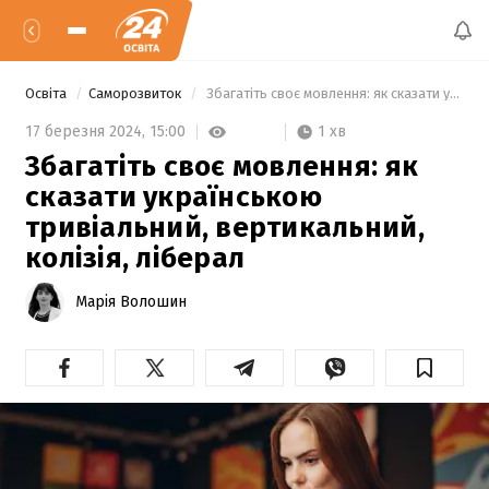
Освіта
Саморозвиток
 Збагатіть своє мовлення: як сказати українською тривіальний, вертикальний, колізія, ліберал 
1 хв
17 березня 2024,
15:00
Збагатіть своє мовлення: як
сказати українською
тривіальний, вертикальний,
колізія, ліберал
Марія Волошин