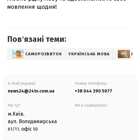
мовлення щодня!
Повʼязані теми:
САМОРОЗВИТОК
УКРАЇНСЬКА МОВА
ІНШ
E-mail редакції
Номер телефону:
news24@24tv.com.ua
+38 044 390 5077
Ми тут:
Ми в соцмережах:
м.Київ
,
вул. Володимирська
офіс
61/11,
50