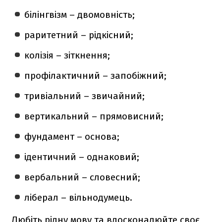
білінгвізм – двомовність;
раритетний – рідкісний;
колізія – зіткнення;
профілактичний – запобіжний;
тривіальний – звичайний;
вертикальний – прямовисний;
фундамент – основа;
ідентичний – однаковий;
вербальний – словесний;
ліберал – вільнодумець.
Любіть рідну мову та вдосконалюйте своє