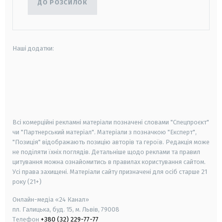
ДО РОЗСИЛОК
Наші додатки:
android
apple
smart tv
samsung smart tv
Всі комерційні рекламні матеріали позначені словами "Спецпроєкт"
чи "Партнерський матеріал". Матеріали з позначкою "Експерт",
"Позиція" відображають позицію авторів та героїв. Редакція може
не поділяти їхніх поглядів. Детальніше щодо реклами та правил
цитування можна ознайомитись в правилах користування сайтом.
Усі права захищені.
Матеріали сайту призначені для осіб старше
21
року (21+)
Онлайн-медіа «24 Канал»
пл. Галицька, буд. 15, м. Львів, 79008
Телефон
+380 (32) 229-77-77