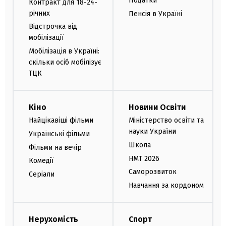
Податки
Контракт для 18-24-
річних
Пенсія в Україні
Відстрочка від
мобілізації
Мобілізація в Україні:
скільки осіб мобілізує
ТЦК
Кіно
Новини Освіти
Найцікавіші фільми
Міністерство освіти та
науки України
Українські фільми
Школа
Фільми на вечір
НМТ 2026
Комедії
Саморозвиток
Серіали
Навчання за кордоном
Нерухомість
Спорт