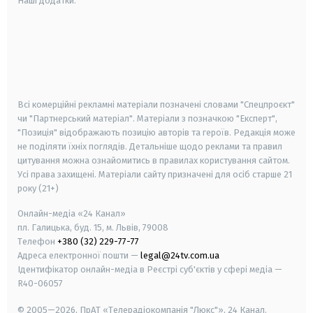
Наші додатки:
android
apple
smart tv
samsung smart tv
Всі комерційні рекламні матеріали позначені словами "Спецпроєкт"
чи "Партнерський матеріал". Матеріали з позначкою "Експерт",
"Позиція" відображають позицію авторів та героїв. Редакція може
не поділяти їхніх поглядів. Детальніше щодо реклами та правил
цитування можна ознайомитись в правилах користування сайтом.
Усі права захищені.
Матеріали сайту призначені для осіб старше
21
року (21+)
Онлайн-медіа «24 Канал»
пл. Галицька, буд. 15, м. Львів, 79008
Телефон
+380 (32) 229-77-77
Адреса електронної пошти —
legal@24tv.com.ua
Ідентифікатор онлайн-медіа в Реєстрі суб'єктів у сфері медіа —
R40-06057
© 2005—2026,
ПрАТ «Телерадіокомпанія "Люкс"», 24 Канал.