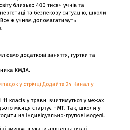
світу близько 400 тисяч учнів та
енергетиці та безпекову ситуацію, школи
. Все ж учням допомагатимуть
.
илюємо додаткові заняття, гуртки та
ьника КМДА.
падок у стрічці
Додайте 24 Канал у
 11 класів у травні вчитимуться у межах
ього місяця стартує НМТ. Так, школи у
одити на індивідуально-групові моделі.
аїні змушує шукати альтернативні