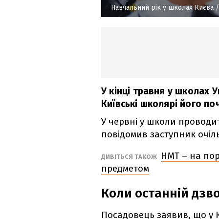
Навчальний рік у школах Києва
/
У кінці травня у школах 
Київські школярі його по
У червні у школи проводит
повідомив заступник очі
НМТ – на пор
ДИВІТЬСЯ ТАКОЖ
предметом
Коли останній дзв
Посадовець заявив, що у 