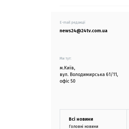
E-mail редакції
news24@24tv.com.ua
Ми тут:
м.Київ
,
вул. Володимирська
61/11,
офіс
50
Всі новини
Головні новини