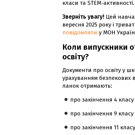
класи та STEM-активності.
Зверніть увагу!
Цей навча
вересня 2025 року і трива
повідомляли
у МОН Україн
Коли випускники 
освіту?
Документи про освіту у ш
урахуванням безпекових в
ланок отримають:
про закінчення 4 класу 
про закінчення 9 класу 
про закінчення 11 класу