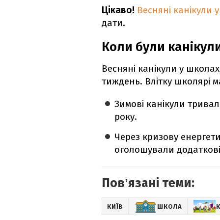
Цікаво!
Весняні канікули 
дати.
Коли були канікул
Весняні канікули у школах
тиждень. Влітку школярі 
Зимові канікули тривали
року.
Через кризову енергети
оголошували додаткові к
Повʼязані теми:
КИЇВ
ШКОЛА