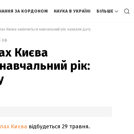
ЧАННЯ ЗА КОРДОНОМ
НАУКА В УКРАЇНІ
БІЛЬШЕ
лах Києва закінчиться навчальний рік: назвали дату 
3 хв
ах Києва
 навчальний рік:
у
олах Києва
відбудеться 29 травня.