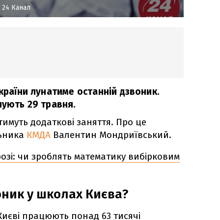
 24 Канал
України лунатиме останній дзвоник.
чують 29 травня.
имуть додаткові заняття. Про це
льника
КМДА
Валентин Мондриївський.
озі: чи зроблять математику вибірковим
оник у школах Києва?
Києві працюють понад 63 тисячі