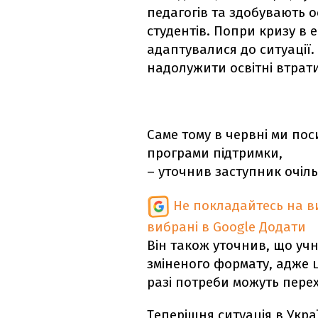
педагогів та здобувають о
студентів. Попри кризу в 
адаптувалися до ситуації
надолужити освітні втрати
Саме тому в червні ми пос
програми підтримки,
– уточнив заступник очіл
Не покладайтесь на ви
вибрані в Google
Додати
Він також уточнив, що учні
зміненого формату, адже ц
разі потреби можуть перех
Теперішня ситуація в Укр