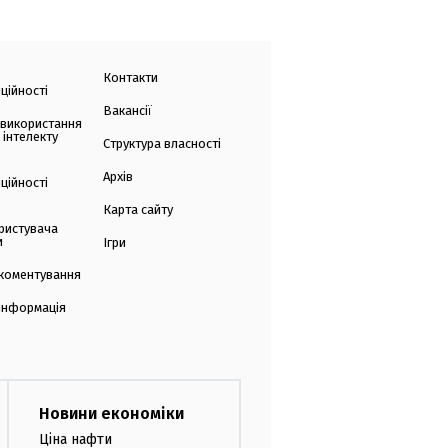
Контакти
ційності
Вакансії
 використання
 інтелекту
Структура власності
Архів
ційності
Карта сайту
ристувача
и
Ігри
коментування
 інформація
Новини економіки
Ціна нафти