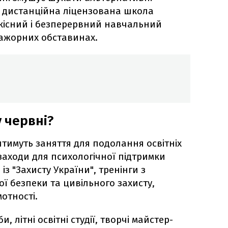
к дистанційна ліцензована школа
якісний і безперервний навчальний
мажорних обставинах.
 червні?
итимуть заняття для подолання освітніх
заходи для психологічної підтримки
із "Захисту України", тренінги з
ї безпеки та цивільного захисту,
отності.
, літні освітні студії, творчі майстер-