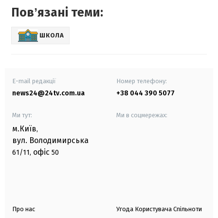
Повʼязані теми:
ШКОЛА
E-mail редакції
Номер телефону:
news24@24tv.com.ua
+38 044 390 5077
Ми тут:
Ми в соцмережах:
м.Київ
,
вул. Володимирська
офіс
61/11,
50
Про нас
Угода Користувача Спільноти