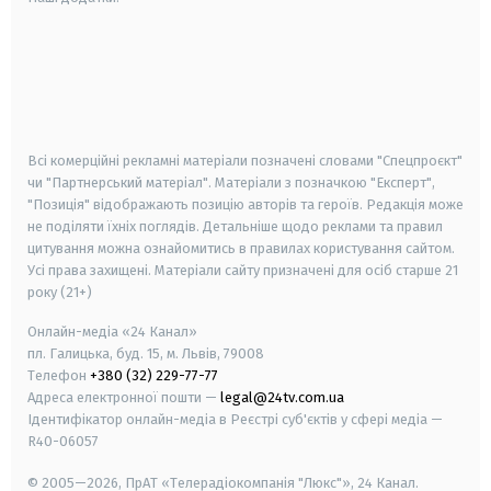
android
apple
smart tv
samsung smart tv
Всі комерційні рекламні матеріали позначені словами "Спецпроєкт"
чи "Партнерський матеріал". Матеріали з позначкою "Експерт",
"Позиція" відображають позицію авторів та героїв. Редакція може
не поділяти їхніх поглядів. Детальніше щодо реклами та правил
цитування можна ознайомитись в правилах користування сайтом.
Усі права захищені.
Матеріали сайту призначені для осіб старше
21
року (21+)
Онлайн-медіа «24 Канал»
пл. Галицька, буд. 15, м. Львів, 79008
Телефон
+380 (32) 229-77-77
Адреса електронної пошти —
legal@24tv.com.ua
Ідентифікатор онлайн-медіа в Реєстрі суб'єктів у сфері медіа —
R40-06057
© 2005—2026,
ПрАТ «Телерадіокомпанія "Люкс"», 24 Канал.