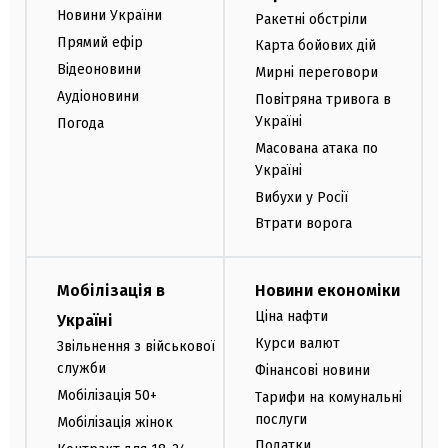
Новини України
Ракетні обстріли
Прямий ефір
Карта бойових дій
Відеоновини
Мирні переговори
Аудіоновини
Повітряна тривога в
Україні
Погода
Масована атака по
Україні
Вибухи у Росії
Втрати ворога
Мобілізація в
Новини економіки
Ціна нафти
Україні
Курси валют
Звільнення з військової
служби
Фінансові новини
Мобілізація 50+
Тарифи на комунальні
послуги
Мобілізація жінок
Податки