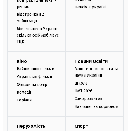
Контракт для 18-24-
річних
Пенсія в Україні
Відстрочка від
мобілізації
Мобілізація в Україні:
скільки осіб мобілізує
ТЦК
Кіно
Новини Освіти
Найцікавіші фільми
Міністерство освіти та
науки України
Українські фільми
Школа
Фільми на вечір
НМТ 2026
Комедії
Саморозвиток
Серіали
Навчання за кордоном
Нерухомість
Спорт