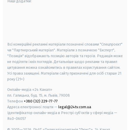
Наші додатки:
android
apple
smart tv
samsung smart tv
Всі комерційні рекламні матеріали позначені словами "Спецпроєкт"
чи "Партнерський матеріал". Матеріали з позначкою "Експерт",
"Позиція" відображають позицію авторів та героїв. Редакція може
не поділяти їхніх поглядів. Детальніше щодо реклами та правил
цитування можна ознайомитись в правилах користування сайтом.
Усі права захищені.
Матеріали сайту призначені для осіб старше
21
року (21+)
Онлайн-медіа «24 Канал»
пл. Галицька, буд. 15, м. Львів, 79008
Телефон
+380 (32) 229-77-77
Адреса електронної пошти —
legal@24tv.com.ua
Ідентифікатор онлайн-медіа в Реєстрі суб'єктів у сфері медіа —
R40-06057
© 2005—2026,
ПрАТ «Телерадіокомпанія "Люкс"», 24 Канал.