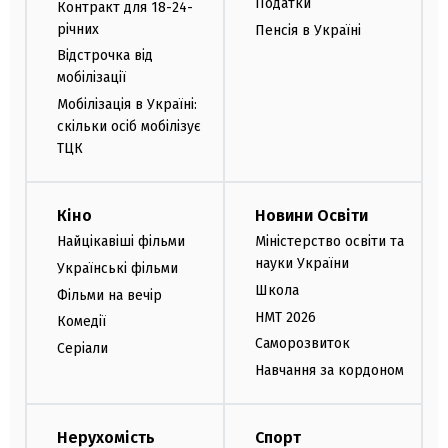
Податки
Контракт для 18-24-
річних
Пенсія в Україні
Відстрочка від
мобілізації
Мобілізація в Україні:
скільки осіб мобілізує
ТЦК
Кіно
Новини Освіти
Найцікавіші фільми
Міністерство освіти та
науки України
Українські фільми
Школа
Фільми на вечір
НМТ 2026
Комедії
Саморозвиток
Серіали
Навчання за кордоном
Нерухомість
Спорт