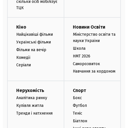
скільки осіб мобілізує
ТЦК
Кіно
Новини Освіти
Найцікавіші фільми
Міністерство освіти та
науки України
Українські фільми
Школа
Фільми на вечір
НМТ 2026
Комедії
Саморозвиток
Серіали
Навчання за кордоном
Нерухомість
Спорт
Аналітика ринку
Бокс
Купівля житла
Футбол
Тренди і натхнення
Теніс
Біатлон