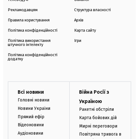
Рекламодавцям
Структура власності
Правила користування
Архів
Політика конфіденційності
Карта сайту
Політика використання
Ігри
штучного інтелекту
Політика конфіденційності
додатку
Всі новини
Війна Росії з
Головні новини
Україною
Новини України
Ракетні обстріли
Прямий ефір
Карта бойових дій
Відеоновини
Мирні переговори
Аудіоновини
Повітряна тривога в