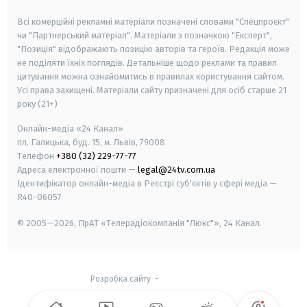
smart tv
samsung smart tv
Всі комерційні рекламні матеріали позначені словами "Спецпроєкт"
чи "Партнерський матеріал". Матеріали з позначкою "Експерт",
"Позиція" відображають позицію авторів та героїв. Редакція може
не поділяти їхніх поглядів. Детальніше щодо реклами та правил
цитування можна ознайомитись в правилах користування сайтом.
Усі права захищені.
Матеріали сайту призначені для осіб старше
21
року (21+)
Онлайн-медіа «24 Канал»
пл. Галицька, буд. 15, м. Львів, 79008
Телефон
+380 (32) 229-77-77
Адреса електронної пошти —
legal@24tv.com.ua
Ідентифікатор онлайн-медіа в Реєстрі суб'єктів у сфері медіа —
R40-06057
© 2005—2026,
ПрАТ «Телерадіокомпанія "Люкс"», 24 Канал.
Розробка сайту
-