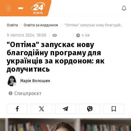
Освіта
Освіта за кордоном
 "Оптіма" запускає нову благодійну програму для українців за кордоном: як долучитись 
4 хв
9 лютого 2024,
18:00
"Оптіма" запускає нову
благодійну програму для
українців за кордоном: як
долучитись
Марія Волошин
спецпроєкт