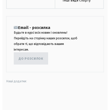
Інші види спорту
Email - розсилка
Будьте в курсі всіх новин і оновлень!
Перейдіть на сторінку наших розсилок, щоб
обрати ті, що відповідають вашим
інтересам.
ДО РОЗСИЛОК
Наші додатки:
android
apple