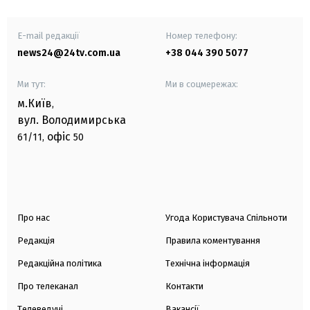
E-mail редакції
Номер телефону:
news24@24tv.com.ua
+38 044 390 5077
Ми тут:
Ми в соцмережах:
м.Київ
,
вул. Володимирська
офіс
61/11,
50
Про нас
Угода Користувача Спільноти
Редакція
Правила коментування
Редакційна політика
Технічна інформація
Про телеканал
Контакти
Телеведучі
Вакансії