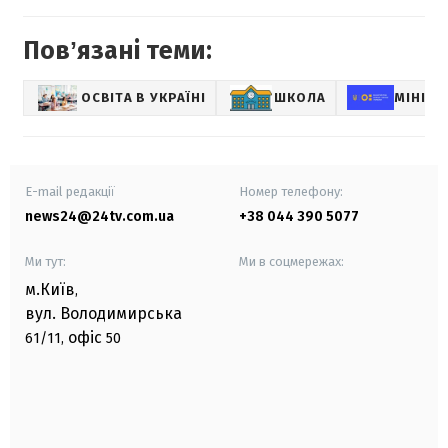
Повʼязані теми:
ОСВІТА В УКРАЇНІ
ШКОЛА
МІНІСТ
E-mail редакції
Номер телефону:
news24@24tv.com.ua
+38 044 390 5077
Ми тут:
Ми в соцмережах:
м.Київ
,
вул. Володимирська
офіс
61/11,
50