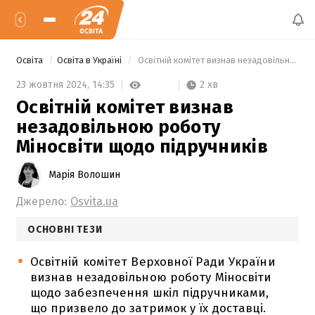
Освіта
Освіта в Україні
 Освітній комітет визнав незадовільною роботу Міносвіти щодо підручників 
2 хв
23 жовтня 2024,
14:35
Освітній комітет визнав
незадовільною роботу
Міносвіти щодо підручників
Марія Волошин
Джерело:
Osvita.ua
ОСНОВНІ ТЕЗИ
Освітній комітет Верховної Ради України
визнав незадовільною роботу Міносвіти
щодо забезпечення шкіл підручниками,
що призвело до затримок у їх доставці.