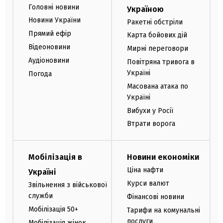
Головні новини
Україною
Новини України
Ракетні обстріли
Прямий ефір
Карта бойових дій
Відеоновини
Мирні переговори
Аудіоновини
Повітряна тривога в
Україні
Погода
Масована атака по
Україні
Вибухи у Росії
Втрати ворога
Мобілізація в
Новини економіки
Ціна нафти
Україні
Курси валют
Звільнення з військової
служби
Фінансові новини
Мобілізація 50+
Тарифи на комунальні
послуги
Мобілізація жінок