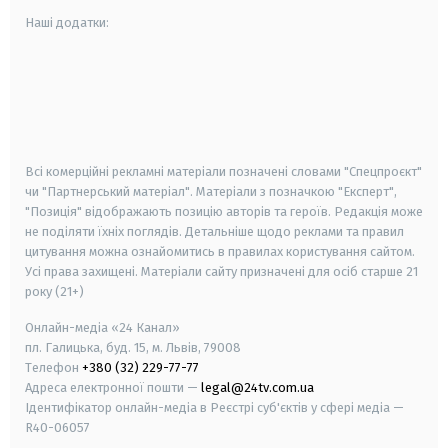
Наші додатки:
android
apple
smart tv
samsung smart tv
Всі комерційні рекламні матеріали позначені словами "Спецпроєкт"
чи "Партнерський матеріал". Матеріали з позначкою "Експерт",
"Позиція" відображають позицію авторів та героїв. Редакція може
не поділяти їхніх поглядів. Детальніше щодо реклами та правил
цитування можна ознайомитись в правилах користування сайтом.
Усі права захищені.
Матеріали сайту призначені для осіб старше
21
року (21+)
Онлайн-медіа «24 Канал»
пл. Галицька, буд. 15, м. Львів, 79008
Телефон
+380 (32) 229-77-77
Адреса електронної пошти —
legal@24tv.com.ua
Ідентифікатор онлайн-медіа в Реєстрі суб'єктів у сфері медіа —
R40-06057