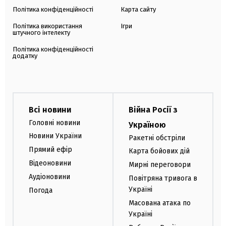
Політика конфіденційності
Карта сайту
Політика використання
Ігри
штучного інтелекту
Політика конфіденційності
додатку
Всі новини
Війна Росії з
Головні новини
Україною
Новини України
Ракетні обстріли
Прямий ефір
Карта бойових дій
Відеоновини
Мирні переговори
Аудіоновини
Повітряна тривога в
Україні
Погода
Масована атака по
Україні