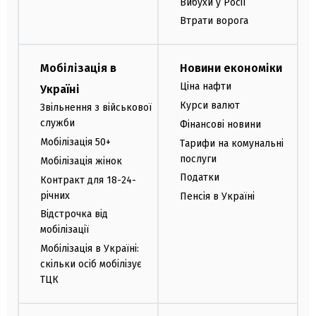
Вибухи у Росії
Втрати ворога
Мобілізація в
Новини економіки
Ціна нафти
Україні
Курси валют
Звільнення з військової
служби
Фінансові новини
Мобілізація 50+
Тарифи на комунальні
послуги
Мобілізація жінок
Податки
Контракт для 18-24-
річних
Пенсія в Україні
Відстрочка від
мобілізації
Мобілізація в Україні:
скільки осіб мобілізує
ТЦК