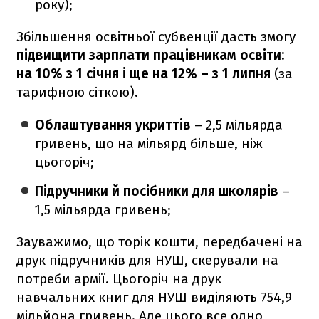
року);
Збільшення освітньої субвенції дасть змогу
підвищити зарплати працівникам освіти:
на 10% з 1 січня і ще на 12% – з 1 липня
(за
тарифною сіткою).
Облаштування укриттів
– 2,5 мільярда
гривень, що на мільярд більше, ніж
цьогоріч;
Підручники й посібники для школярів
–
1,5 мільярда гривень;
Зауважимо, що торік кошти, передбачені на
друк підручників для НУШ, скерували на
потреби армії. Цьогоріч на друк
навчальних книг для НУШ виділяють 754,9
мільйона гривень. Але цього все одно