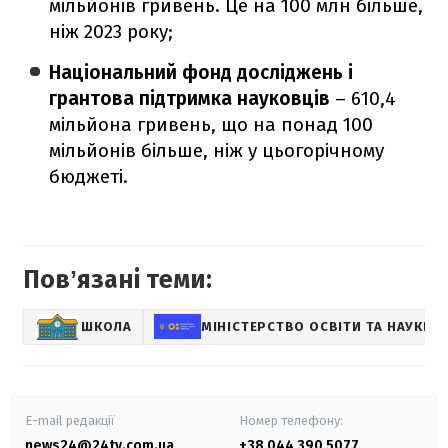
мільйонів гривень. Це на 100 млн більше,
ніж 2023 року;
Національний фонд досліджень і
грантова підтримка науковців
– 610,4
мільйона гривень, що на понад 100
мільйонів більше, ніж у цьогорічному
бюджеті.
Повʼязані теми:
ШКОЛА
МІНІСТЕРСТВО ОСВІТИ ТА НАУКИ У
E-mail редакції
Номер телефону:
news24@24tv.com.ua
+38 044 390 5077