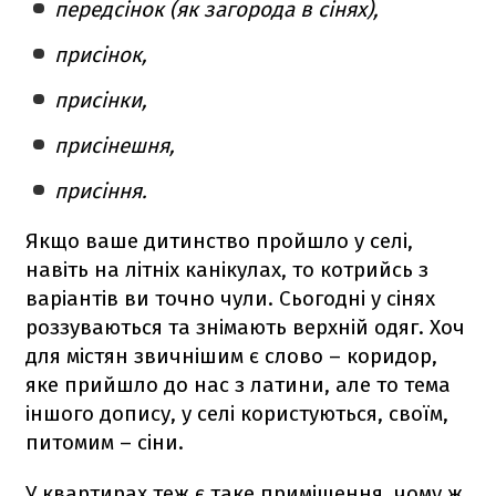
передсінок (як загорода в сінях),
присінок,
присінки,
присінешня,
присіння.
Якщо ваше дитинство пройшло у селі,
навіть на літніх канікулах, то котрийсь з
варіантів ви точно чули. Сьогодні у сінях
роззуваються та знімають верхній одяг. Хоч
для містян звичнішим є слово – коридор,
яке прийшло до нас з латини, але то тема
іншого допису, у селі користуються, своїм,
питомим – сіни.
У квартирах теж є таке приміщення, чому ж