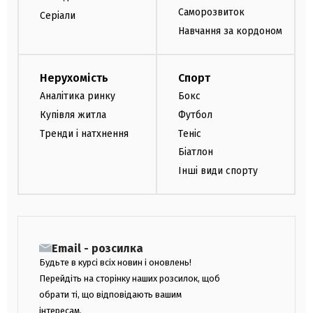
Саморозвиток
Серіали
Навчання за кордоном
Нерухомість
Спорт
Аналітика ринку
Бокс
Купівля житла
Футбол
Тренди і натхнення
Теніс
Біатлон
Інші види спорту
Email - розсилка
Будьте в курсі всіх новин і оновлень!
Перейдіть на сторінку наших розсилок, щоб
обрати ті, що відповідають вашим
інтересам.