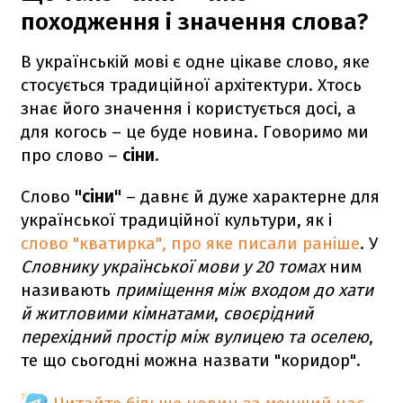
походження і значення слова?
В українській мові є одне цікаве слово, яке
стосується традиційної архітектури. Хтось
знає його значення і користується досі, а
для когось – це буде новина. Говоримо ми
про слово –
сіни.
Слово
"
сіни"
– давнє й дуже характерне для
української традиційної культури, як і
слово "кватирка", про яке писали раніше
. У
Словнику української мови у 20 томах
ним
називають
приміщення між входом до хати
й житловими
кімнатами
,
своєрідний
перехідний простір між вулицею та оселею
,
те що сьогодні можна назвати "коридор".