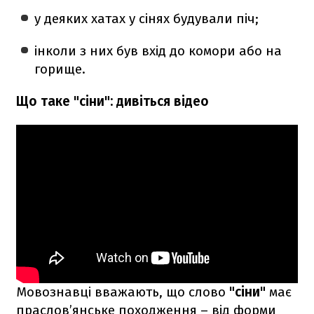
у деяких хатах у сінях будували піч;
інколи з них був вхід до комори або на
горище.
Що таке "сіни": дивіться відео
Мовознавці вважають, що слово
"
сіни"
має
праслов’янське походження – від форми