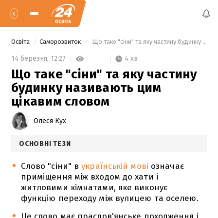
Освіта
Саморозвиток
 Що таке "сіни" та яку частину будинку називають цим цікавим словом 
4 хв
14 березня,
12:27
Що таке "сіни" та яку частину
будинку називають цим
цікавим словом
Олеся Кух
ОСНОВНІ ТЕЗИ
Слово "сіни" в
українській мові
означає
приміщення між входом до хати і
житловими кімнатами, яке виконує
функцію переходу між вулицею та оселею.
Це слово має праслов'янське походження і