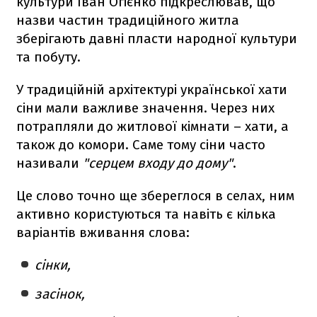
культури Іван Огієнко підкреслював, що
назви частин традиційного житла
зберігають давні пласти народної культури
та побуту.
У традиційній архітектурі української хати
сіни мали важливе значення. Через них
потрапляли до житлової кімнати – хати, а
також до комори. Саме тому сіни часто
називали
"серцем входу до дому"
.
Це слово точно ще збереглося в селах, ним
активно користуються та навіть є кілька
варіантів вживання слова:
сінки,
засінок,