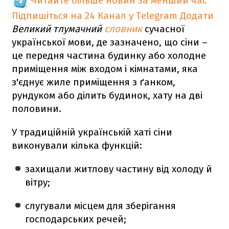
Читайте більше новин за менший час
Підпишіться на 24 Канал у Telegram
Додати
Великий тлумачний
словник
сучасної
української мови, де зазначено, що сіни –
це передня частина будинку або холодне
приміщення між входом і кімнатами, яка
з'єднує жиле приміщення з ґанком,
рундуком або ділить будинок, хату на дві
половини.
У традиційній українській хаті сіни
виконували кілька функцій:
захищали житлову частину від холоду й
вітру;
слугували місцем для зберігання
господарських речей;