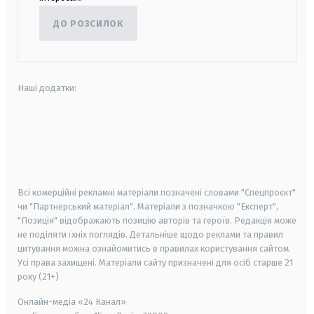
ДО РОЗСИЛОК
Наші додатки:
android
apple
smart tv
samsung smart tv
Всі комерційні рекламні матеріали позначені словами "Спецпроєкт"
чи "Партнерський матеріал". Матеріали з позначкою "Експерт",
"Позиція" відображають позицію авторів та героїв. Редакція може
не поділяти їхніх поглядів. Детальніше щодо реклами та правил
цитування можна ознайомитись в правилах користування сайтом.
Усі права захищені.
Матеріали сайту призначені для осіб старше
21
року (21+)
Онлайн-медіа «24 Канал»