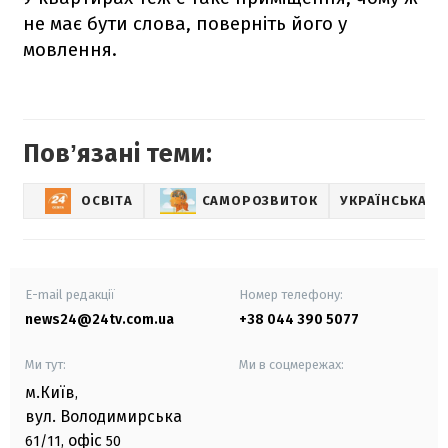
не має бути слова, поверніть його у
мовлення.
Повʼязані теми:
ОСВІТА
САМОРОЗВИТОК
УКРАЇНСЬКА М
E-mail редакції
Номер телефону:
news24@24tv.com.ua
+38 044 390 5077
Ми тут:
Ми в соцмережах:
м.Київ
,
вул. Володимирська
офіс
61/11,
50