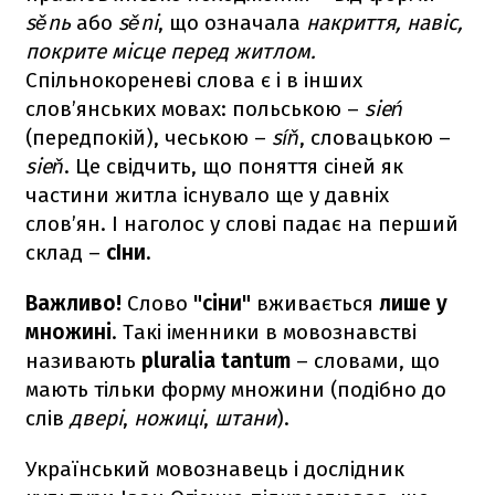
sěnь
або
sěni
, що означала
накриття, навіс,
покрите місце перед житлом.
Спільнокореневі слова є і в інших
слов’янських мовах: польською –
sień
(передпокій), чеською –
síň
, словацькою –
sieň
. Це свідчить, що поняття сіней як
частини житла існувало ще у давніх
слов’ян. І наголос у слові падає на перший
склад –
сІни.
Важливо!
Слово
"
сіни"
вживається
лише у
множині
. Такі іменники в мовознавстві
називають
pluralia tantum
–
словами, що
мають тільки форму множини (подібно до
слів
двері
,
ножиці
,
штани
).
Український мовознавець і дослідник