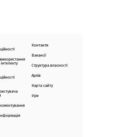
Контакти
ційності
Вакансії
 використання
 інтелекту
Структура власності
Архів
ційності
Карта сайту
ристувача
и
Ігри
коментування
 інформація