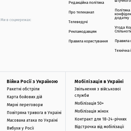
штучного
Редакційна політика
Політика
Про телеканал
конфіден
додатку
Ми в соцмережах:
Телеведучі
Угода Ко
Спільнот
Рекламодавцям
Правила 
Правила користування
Технічна
Війна Росії з Україною
Мобілізація в Україні
Ракетні обстріли
Звільнення з військової
служби
Карта бойових дій
Мобілізація 50+
Мирні переговори
Мобілізація жінок
Повітряна тривога в Україні
Контракт для 18-24-річних
Масована атака по Україні
Відстрочка від мобілізації
Вибухи у Росії