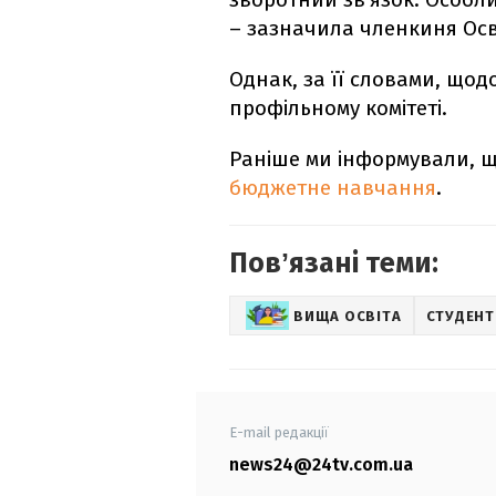
– зазначила членкиня Осві
Однак, за її словами, щодо
профільному комітеті.
Раніше ми інформували, 
бюджетне навчання
.
Повʼязані теми:
ВИЩА ОСВІТА
СТУДЕНТ
E-mail редакції
news24@24tv.com.ua