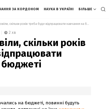
ЧАННЯ ЗА КОРДОНОМ
НАУКА В УКРАЇНІ
БІЛЬШЕ
 У Раді розповіли, скільки років треба буде відпрацювати навчання на бюджеті 
2 хв
віли, скільки років
відпрацювати
 бюджеті
вчались на бюджеті, повинні будуть