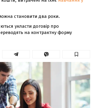
кошти, витрачені на їхнє
навчання у
можна становити два роки.
ються укласти договір про
переводять на контрактну форму