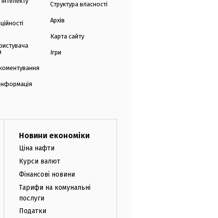
 інтелекту
Структура власності
Архів
ційності
Карта сайту
ристувача
и
Ігри
коментування
 інформація
Новини економіки
Ціна нафти
Курси валют
Фінансові новини
Тарифи на комунальні
послуги
Податки