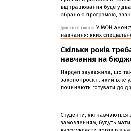
відпрацювання буде у два
обраною програмою, заз
У МОН анонс
ДИВІТЬСЯ ТАКОЖ
навчання: яких спеціальн
Скільки років тре
навчання на бюдж
Нардеп зауважила, що така
законопроєкті, який вже 
починають готувати до др
Студенти, які навчаються
замовленням, будуть мати 
курсу укласти договір з 