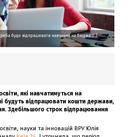
треба буде відпрацювати навчання на бюджеті
/
освіти, які навчатимуться на
і будуть відпрацювати кошти держави,
ння. Здебільшого строк відпрацювання
освіти, науки та інновацій ВРУ Юлія
каналу
Київ 24.
І уточнила, що період