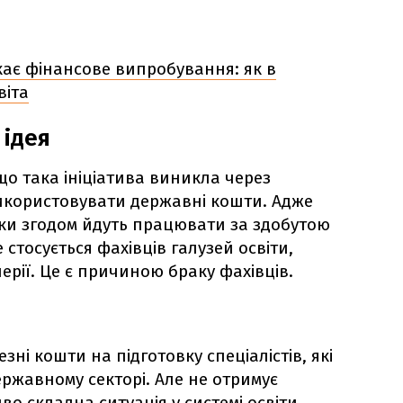
кає фінансове випробування: як в
віта
 ідея
о така ініціатива виникла через
икористовувати державні кошти. Адже
ки згодом йдуть працювати за здобутою
 стосується фахівців галузей освіти,
рії. Це є причиною браку фахівців.
ні кошти на підготовку спеціалістів, які
державному секторі. Але не отримує
во складна ситуація у системі освіти,