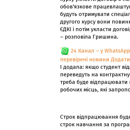
обов'язкове працевлаштув
будуть отримувати спеціа
другого курсу вони повинні
ЄДКІ і потім укласти догові
– розповіла Гришина.
24 Канал – у WhatsApp
перевірені новини
Додати
І додала: якщо студент ві
переведуть на контрактну
треба буде відпрацювати 
робочих місць, які запроп
Строк відпрацювання буде
строк навчання за програм