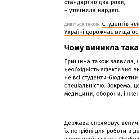
стандартно два роки,
– уточнила нардеп.
Студентів че
ДИВІТЬСЯ ТАКОЖ
Україні дорожчає вища ос
Чому виникла така
Гришина також заявила, щ
необхідність ефективно в
не всі студенти-бюджетни
спеціальністю. Зокрема, це
медицини, оборони, інжене
Держава спрямовує величез
їх потрібні для роботи в 
зворотний зв'язок. Особли