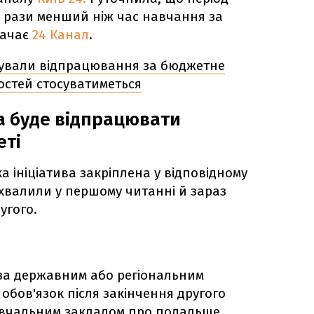
 рази менший ніж час навчання за
начає
24 Канал
.
ували відпрацювання за бюджетне
остей стосуватиметься
ба буде відпрацювати
еті
 ініціатива закріплена у відповідному
ухвалили у першому читанні й зараз
угого.
 за державним або регіональним
обов'язок після закінчення другого
навчальним закладом про подальше