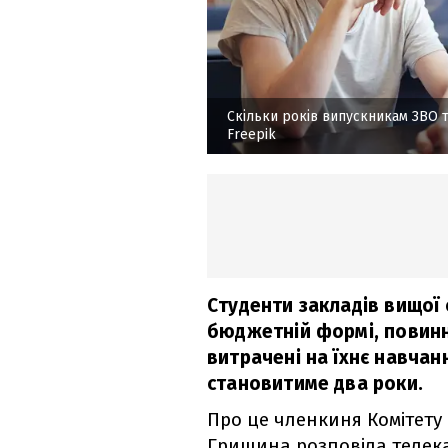
Скільки років випускникам ЗВО 
Freepik
Студенти закладів вищої 
бюджетній формі, повинн
витрачені на їхнє навча
становитиме два роки.
Про це членкиня Комітету 
Гришина розповіла теле