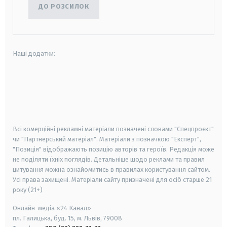
ДО РОЗСИЛОК
Наші додатки:
android
apple
smart tv
samsung smart tv
Всі комерційні рекламні матеріали позначені словами "Спецпроєкт"
чи "Партнерський матеріал". Матеріали з позначкою "Експерт",
"Позиція" відображають позицію авторів та героїв. Редакція може
не поділяти їхніх поглядів. Детальніше щодо реклами та правил
цитування можна ознайомитись в правилах користування сайтом.
Усі права захищені.
Матеріали сайту призначені для осіб старше
21
року (21+)
Онлайн-медіа «24 Канал»
пл. Галицька, буд. 15, м. Львів, 79008