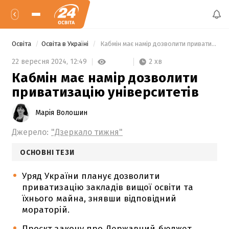
Освіта
Освіта в Україні
 Кабмін має намір дозволити приватизацію університетів 
2 хв
22 вересня 2024,
12:49
Кабмін має намір дозволити
приватизацію університетів
Марія Волошин
Джерело:
"Дзеркало тижня"
ОСНОВНІ ТЕЗИ
Уряд України планує дозволити
приватизацію закладів вищої освіти та
їхнього майна, знявши відповідний
мораторій.
Проєкт закону про Державний бюджет