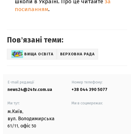
школи в Україні. Про це читайте
за
посиланням
.
Повʼязані теми:
ВИЩА ОСВІТА
ВЕРХОВНА РАДА
E-mail редакції
Номер телефону:
news24@24tv.com.ua
+38 044 390 5077
Ми тут:
Ми в соцмережах:
м.Київ
,
вул. Володимирська
офіс
61/11,
50