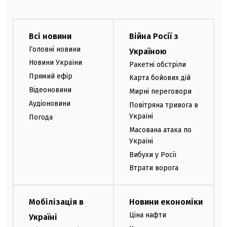
Всі новини
Війна Росії з
Головні новини
Україною
Новини України
Ракетні обстріли
Прямий ефір
Карта бойових дій
Відеоновини
Мирні переговори
Аудіоновини
Повітряна тривога в
Україні
Погода
Масована атака по
Україні
Вибухи у Росії
Втрати ворога
Мобілізація в
Новини економіки
Ціна нафти
Україні