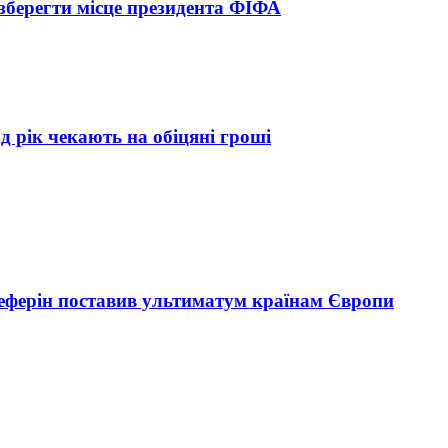
зберегти місце президента ФІФА
д рік чекають на обіцяні гроші
еферін поставив ультиматум країнам Європи