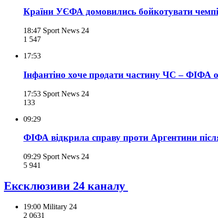
Країни УЄФА домовились бойкотувати чемпіо
18:47
Sport News 24
1 547
17:53
Інфантіно хоче продати частину ЧС – ФІФА 
17:53
Sport News 24
133
09:29
ФІФА відкрила справу проти Аргентини післ
09:29
Sport News 24
5 941
Ексклюзиви 24 каналу
19:00
Military 24
2 063
1