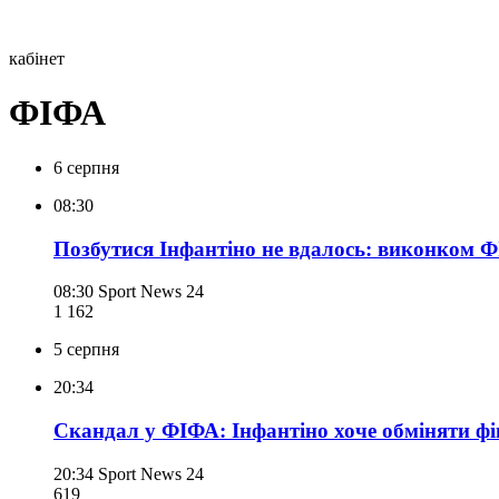
кабінет
ФІФА
6 серпня
08:30
Позбутися Інфантіно не вдалось: виконком 
08:30
Sport News 24
1 162
5 серпня
20:34
Скандал у ФІФА: Інфантіно хоче обміняти фі
20:34
Sport News 24
619