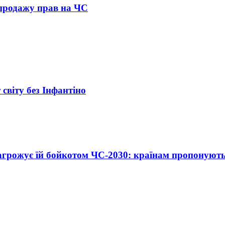
 продажу прав на ЧС
віту без Інфантіно
агрожує їй бойкотом ЧС-2030: країнам пропонуют