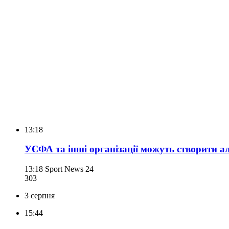
13:18
УЄФА та інші організації можуть створити 
13:18
Sport News 24
303
3 серпня
15:44