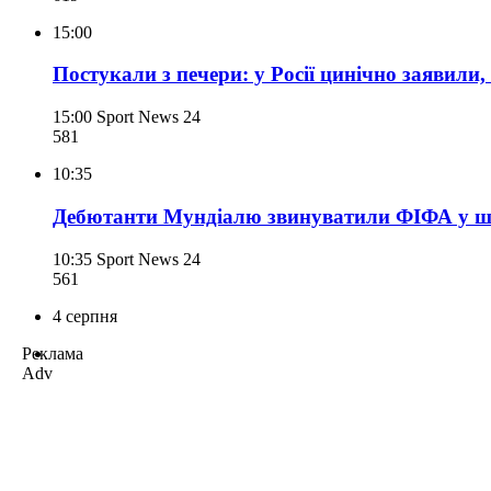
15:00
Постукали з печери: у Росії цинічно заявил
15:00
Sport News 24
581
10:35
Дебютанти Мундіалю звинуватили ФІФА у ша
10:35
Sport News 24
561
4 серпня
Реклама
Adv