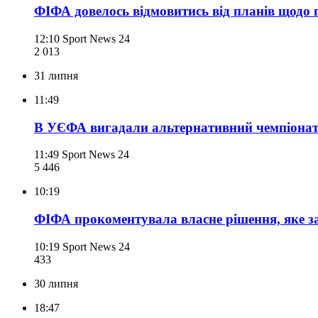
ФІФА довелось відмовитись від планів щодо
12:10
Sport News 24
2 013
31 липня
11:49
В УЄФА вигадали альтернативний чемпіонат с
11:49
Sport News 24
5 446
10:19
ФІФА прокоментувала власне рішення, яке з
10:19
Sport News 24
433
30 липня
18:47