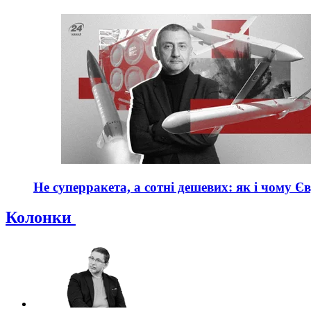
Не суперракета, а сотні дешевих: як і чому Є
Колонки