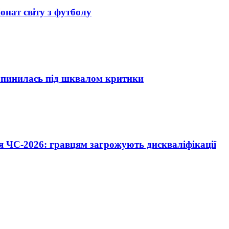
нат світу з футболу
опинилась під шквалом критики
я ЧС-2026: гравцям загрожують дискваліфікації