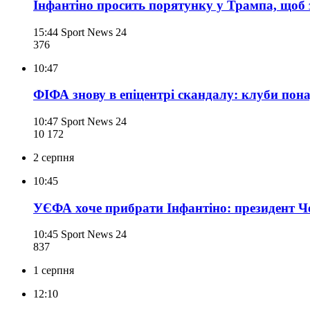
Інфантіно просить порятунку у Трампа, щоб 
15:44
Sport News 24
376
10:47
ФІФА знову в епіцентрі скандалу: клуби пона
10:47
Sport News 24
10 172
2 серпня
10:45
УЄФА хоче прибрати Інфантіно: президент Ч
10:45
Sport News 24
837
1 серпня
12:10