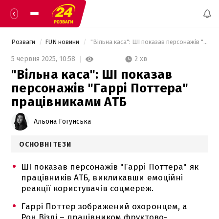
Розваги
FUN новини
 "Вільна каса": ШІ показав персонажів "Гаррі Поттера" працівниками АТБ 
2 хв
5 червня 2025,
10:58
"Вільна каса": ШІ показав
персонажів "Гаррі Поттера"
працівниками АТБ
Альона Гогунська
ОСНОВНІ ТЕЗИ
ШІ показав персонажів "Гаррі Поттера" як
працівників АТБ, викликавши емоційні
реакції користувачів соцмереж.
Гаррі Поттер зображений охоронцем, а
Рон Візлі – працівником фруктово-