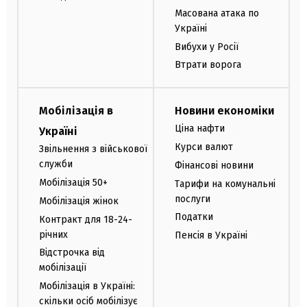
Масована атака по
Україні
Вибухи у Росії
Втрати ворога
Мобілізація в
Новини економіки
Ціна нафти
Україні
Курси валют
Звільнення з військової
служби
Фінансові новини
Мобілізація 50+
Тарифи на комунальні
послуги
Мобілізація жінок
Податки
Контракт для 18-24-
річних
Пенсія в Україні
Відстрочка від
мобілізації
Мобілізація в Україні:
скільки осіб мобілізує