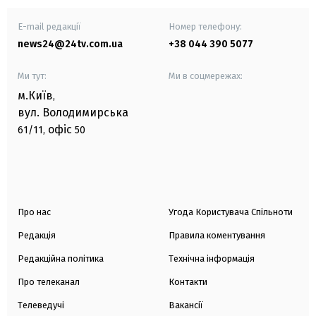
E-mail редакції
Номер телефону:
news24@24tv.com.ua
+38 044 390 5077
Ми тут:
Ми в соцмережах:
м.Київ
,
вул. Володимирська
офіс
61/11,
50
Про нас
Угода Користувача Спільноти
Редакція
Правила коментування
Редакційна політика
Технічна інформація
Про телеканал
Контакти
Телеведучі
Вакансії