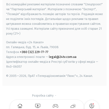
Всі комерційні рекламні матеріали позначені словами "Спецпроєкт"
чи "Партнерський матеріал". Матеріали з позначкою "Експерт",
"Позиція" відображають позицію авторів та героїв. Редакція може
не поділяти їхніх поглядів. Детальніше щодо реклами та правил
цитування можна ознайомитись в правилах користування сайтом.
Усі права захищені.
Матеріали сайту призначені для осіб старше
21
року (21+)
Онлайн-медіа «24 Канал»
пл. Галицька, буд. 15, м. Львів, 79008
Телефон
+380 (32) 229-77-77
Адреса електронної пошти —
legal@24tv.com.ua
Ідентифікатор онлайн-медіа в Реєстрі суб'єктів у сфері медіа —
R40-06057
© 2005—2026,
ПрАТ «Телерадіокомпанія "Люкс"», 24 Канал.
Розробка сайту
-