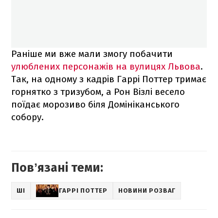
Раніше ми вже мали змогу побачити
улюблених персонажів на вулицях Львова
.
Так, на одному з кадрів Гаррі Поттер тримає
горнятко з тризубом, а Рон Візлі весело
поїдає морозиво біля Домініканського
собору.
Повʼязані теми:
ШІ
ГАРРІ ПОТТЕР
НОВИНИ РОЗВАГ