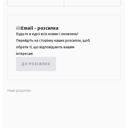
Email - розсилка
Будьте в курсі всіх новин і оновлень!
Перейдіть на сторінку наших розсилок, щоб
обрати ті, що відповідають вашим
інтересам.
ДО РОЗСИЛОК
Наші додатки:
android
apple
smart tv
samsung smart tv