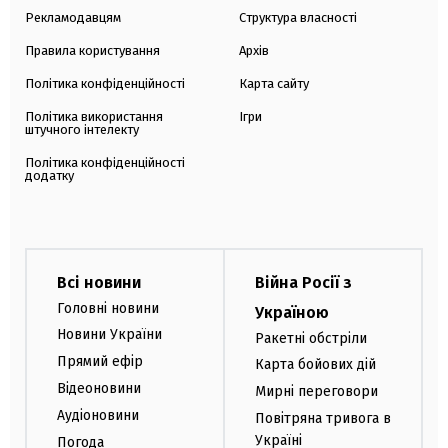
Рекламодавцям
Структура власності
Правила користування
Архів
Політика конфіденційності
Карта сайту
Політика використання
Ігри
штучного інтелекту
Політика конфіденційності
додатку
Всі новини
Війна Росії з
Головні новини
Україною
Новини України
Ракетні обстріли
Прямий ефір
Карта бойових дій
Відеоновини
Мирні переговори
Аудіоновини
Повітряна тривога в
Україні
Погода