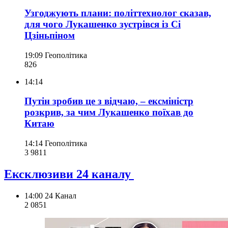
Узгоджують плани: політтехнолог сказав,
для чого Лукашенко зустрівся із Сі
Цзіньпіном
19:09
Геополітика
826
14:14
Путін зробив це з відчаю, – ексміністр
розкрив, за чим Лукашенко поїхав до
Китаю
14:14
Геополітика
3 981
1
Ексклюзиви 24 каналу
14:00
24 Канал
2 085
1