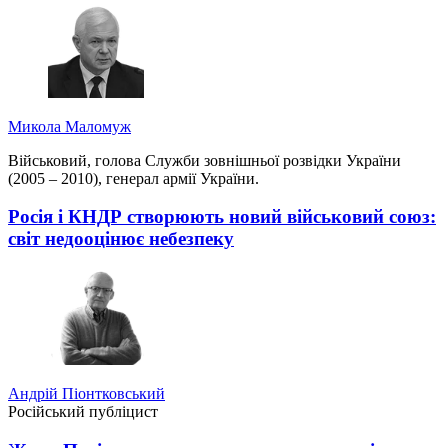
Микола Маломуж
Військовий, голова Служби зовнішньої розвідки України
(2005 – 2010), генерал армії України.
Росія і КНДР створюють новий військовий союз:
світ недооцінює небезпеку
Андрій Піонтковський
Російський публіцист