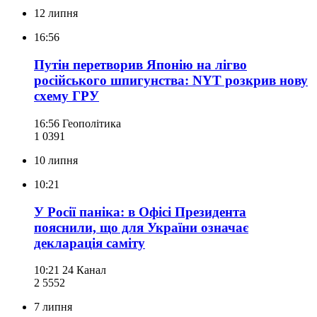
12 липня
16:56
Путін перетворив Японію на лігво
російського шпигунства: NYT розкрив нову
схему ГРУ
16:56
Геополітика
1 039
1
10 липня
10:21
У Росії паніка: в Офісі Президента
пояснили, що для України означає
декларація саміту
10:21
24 Канал
2 555
2
7 липня