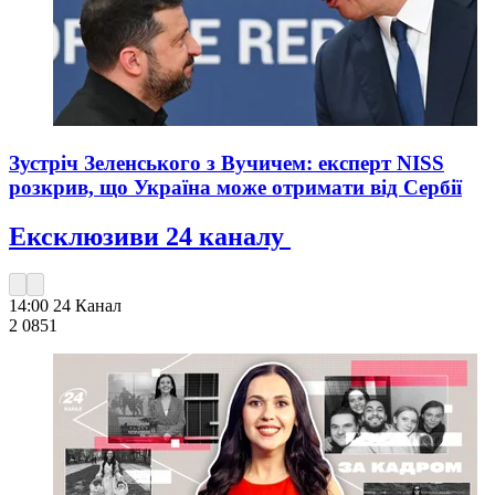
Зустріч Зеленського з Вучичем: експерт NISS
розкрив, що Україна може отримати від Сербії
Ексклюзиви 24 каналу
14:00
24 Канал
2 085
1