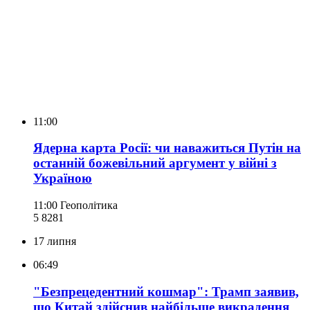
11:00
Ядерна карта Росії: чи наважиться Путін на
останній божевільний аргумент у війні з
Україною
11:00
Геополітика
5 828
1
17 липня
06:49
"Безпрецедентний кошмар": Трамп заявив,
що Китай здійснив найбільше викрадення