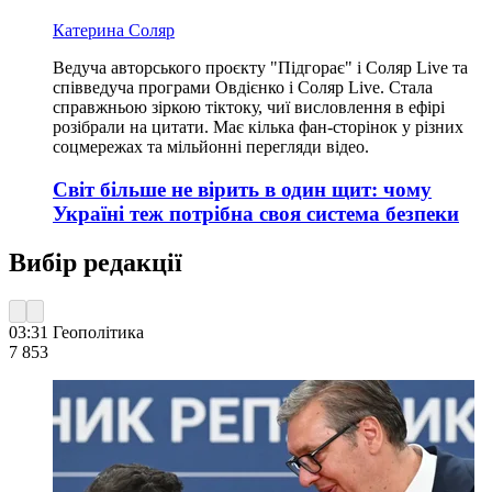
Катерина Соляр
Ведуча авторського проєкту "Підгорає" і Соляр Live та
співведуча програми Овдієнко і Соляр Live. Стала
справжньою зіркою тіктоку, чиї висловлення в ефірі
розібрали на цитати. Має кілька фан-сторінок у різних
соцмережах та мільйонні перегляди відео.
Світ більше не вірить в один щит: чому
Україні теж потрібна своя система безпеки
Вибір редакції
03:31
Геополітика
7 853