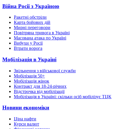
Війна Росії з Україною
Ракетні обстріли
Карта бойових дій
Мирні переговори
Повітряна тривога в Україні
Масована атака по Україні
Вибухи у Росії
Втрати ворога
Мобілізація в Україні
Звільнення з військової служби
Мобілізація 50+
Мобілізація жінок
Контракт для 18-24-річних
Відстрочка від мобілізації
Мобілізація в Україні: скільки осіб мобілізує ТЦК
Новини економіки
Ціна нафти
Курси валют