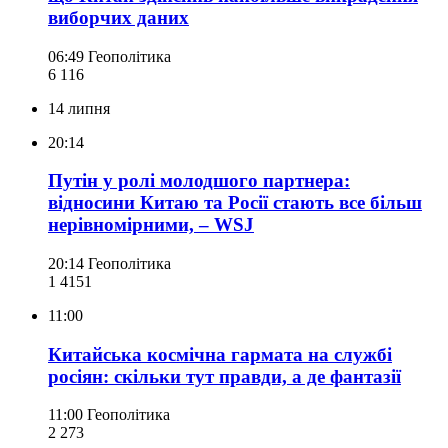
виборчих даних
06:49
Геополітика
6 116
14 липня
20:14
Путін у ролі молодшого партнера:
відносини Китаю та Росії стають все більш
нерівномірними, – WSJ
20:14
Геополітика
1 415
1
11:00
Китайська космічна гармата на службі
росіян: скільки тут правди, а де фантазії
11:00
Геополітика
2 273