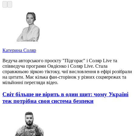
Катерина Соляр
Ведуча авторського проєкту "Підгорає" і Соляр Live та
співведуча програми Овдієнко і Соляр Live. Стала
справжньою зіркою тіктоку, чиї висловлення в ефірі розібрали
на цитати. Має кілька фан-сторінок у різних соцмережах та
мільйонні перегляди відео.
Світ більше не вірить в один щит: чому Україні
теж потрібна своя система безпеки