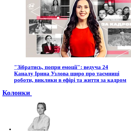
"Зібратись, попри емоції": ведуча 24
Каналу Ірина Узлова щиро про таємниці
роботи, виклики в ефірі та життя за кадром
Колонки