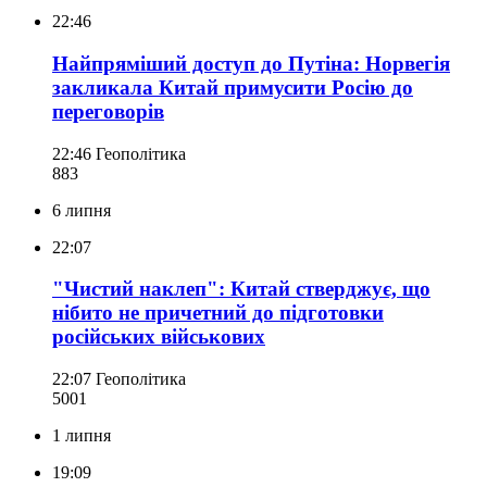
22:46
Найпряміший доступ до Путіна: Норвегія
закликала Китай примусити Росію до
переговорів
22:46
Геополітика
883
6 липня
22:07
"Чистий наклеп": Китай стверджує, що
нібито не причетний до підготовки
російських військових
22:07
Геополітика
500
1
1 липня
19:09