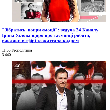
"Зібратись, попри емоції": ведуча 24 Каналу
Ірина Узлова щиро про таємниці роботи,
виклики в ефірі та життя за кадром
11:00
Геополітика
3 440