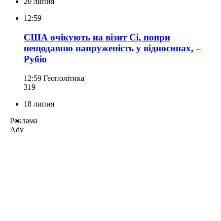
20 липня
12:59
США очікують на візит Сі, попри
нещодавню напруженість у відносинах, –
Рубіо
12:59
Геополітика
319
18 липня
Реклама
Adv