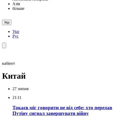
Азія
більше
Укр
Укр
Рус
кабінет
Китай
27 липня
21:11
Токаєв міг говорити не від себе: хто передав
Путіну сигнал завершувати війну