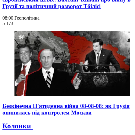
Грузії та політичний розворот Тбілісі
08:00
Геополітика
5 173
Безкінечна П'ятиденна війна 08-08-08: як Грузія
опинилась під контролем Москви
Колонки