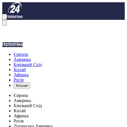
Європа
Америка
Близький Схід
Китай
Африка
Росія
більше
Європа
Америка
Близький Схід
Китай
Африка
Росія
Латинська Америка