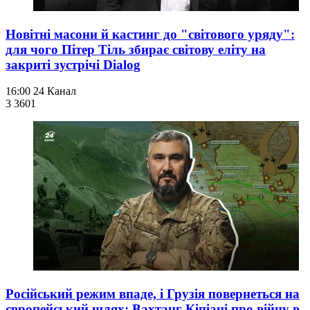
Новітні масони й кастинг до "світового уряду":
для чого Пітер Тіль збирає світову еліту на
закриті зустрічі Dialog
16:00
24 Канал
3 360
1
Російський режим впаде, і Грузія повернеться на
європейський шлях: Вахтанг Кіпіані про війну в