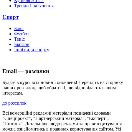
Купівля житла
Тренди і натхнення
Спорт
Бокс
Футбол
Теніс
Біатлон
Інші види спорту
Email — розсилки
Будьте в курсі всіх новин і оновлень! Перейдіть на сторінку
наших розсилок, щоб обрати ті, що відповідають вашим
інтересам.
до розсилок
Всі комерційні рекламні матеріали позначені словами
"Спецпроєкт", "Партнерський матеріал", "Експерт",
"Позиція". Детальніше щодо реклами та правил цитування
можна ознайомитись в правилах користування сайтом. Усі