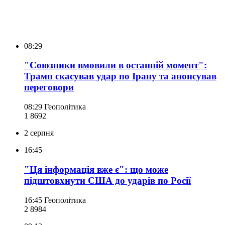
08:29
"Союзники вмовили в останній момент":
Трамп скасував удар по Ірану та анонсував
переговори
08:29
Геополітика
1 869
2
2 серпня
16:45
"Ця інформація вже є": що може
підштовхнути США до ударів по Росії
16:45
Геополітика
2 898
4