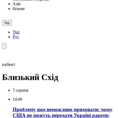
Азія
більше
Укр
Укр
Рус
кабінет
Близький Схід
7 серпня
14:49
Проблему вже неможливо приховати: чому
США не можуть передати Україні ракети-