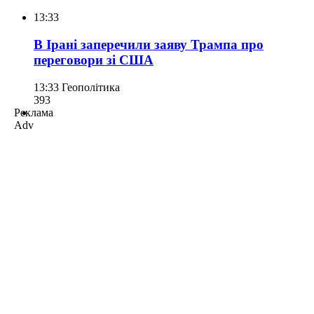
13:33
В Ірані заперечили заяву Трампа про
переговори зі США
13:33
Геополітика
393
Реклама
Adv