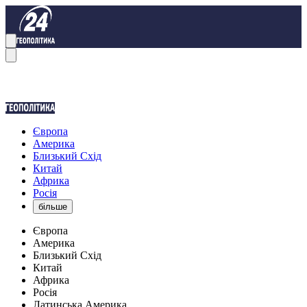
Європа
Америка
Близький Схід
Китай
Африка
Росія
більше
Європа
Америка
Близький Схід
Китай
Африка
Росія
Латинська Америка