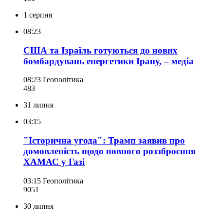
1 серпня
08:23
США та Ізраїль готуються до нових
бомбардувань енергетики Ірану, – медіа
08:23
Геополітика
483
31 липня
03:15
"Історична угода": Трамп заявив про
домовленість щодо повного роззброєння
ХАМАС у Газі
03:15
Геополітика
905
1
30 липня