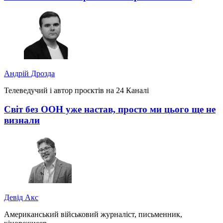
Андрій Дрозда
Телеведучий і автор проєктів на 24 Каналі
Світ без ООН уже настав, просто ми цього ще не
визнали
Девід Акс
Американський військовий журналіст, письменник,