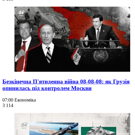
Безкінечна П'ятиденна війна 08-08-08: як Грузія
опинилась під контролем Москви
07:00
Економіка
3 114