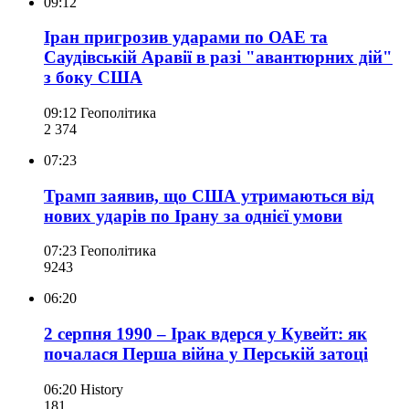
09:12
Іран пригрозив ударами по ОАЕ та
Саудівській Аравії в разі "авантюрних дій"
з боку США
09:12
Геополітика
2 374
07:23
Трамп заявив, що США утримаються від
нових ударів по Ірану за однієї умови
07:23
Геополітика
924
3
06:20
2 серпня 1990 – Ірак вдерся у Кувейт: як
почалася Перша війна у Перській затоці
06:20
History
181