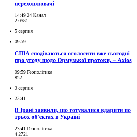
перехоплювачі
14:49
24 Канал
2 058
1
5 серпня
09:59
США сподіваються оголосити вже сьогодні
про угоду щодо Ормузької протоки, – Axios
09:59
Геополітика
852
3 серпня
23:41
В Ірані заявили, що готувалися вдарити по
трьох об'єктах в Україні
23:41
Геополітика
4 272
1