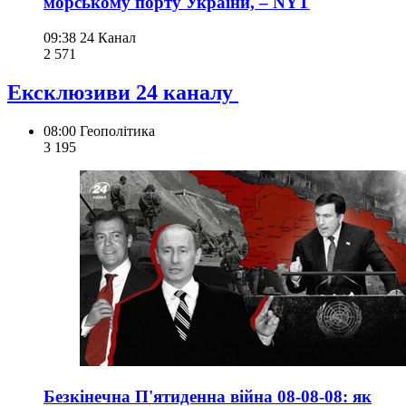
морському порту України, – NYT
09:38
24 Канал
2 571
Ексклюзиви 24 каналу
08:00
Геополітика
3 195
Безкінечна П'ятиденна війна 08-08-08: як