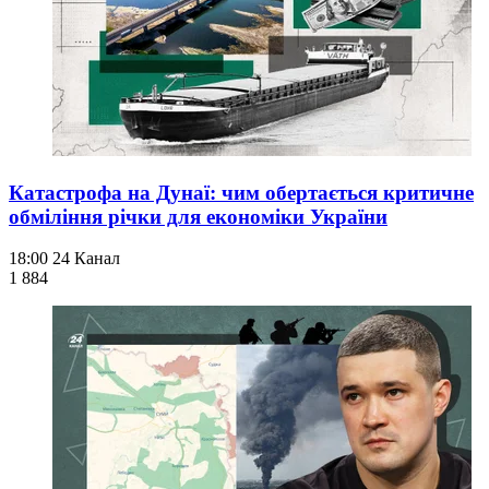
Катастрофа на Дунаї: чим обертається критичне
обміління річки для економіки України
18:00
24 Канал
1 884