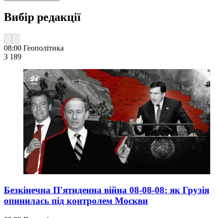
Вибір редакції
08:00
Геополітика
3 189
Безкінечна П'ятиденна війна 08-08-08: як Грузія
опинилась під контролем Москви