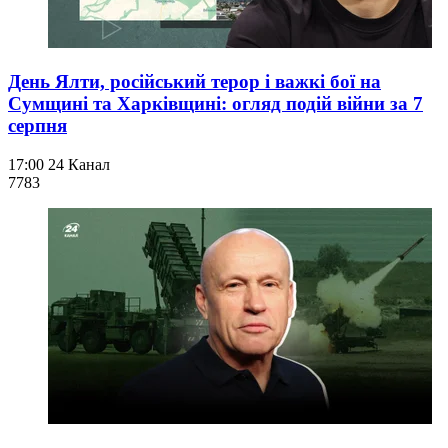
День Ялти, російський терор і важкі бої на
Сумщині та Харківщині: огляд подій війни за 7
серпня
17:00
24 Канал
778
3