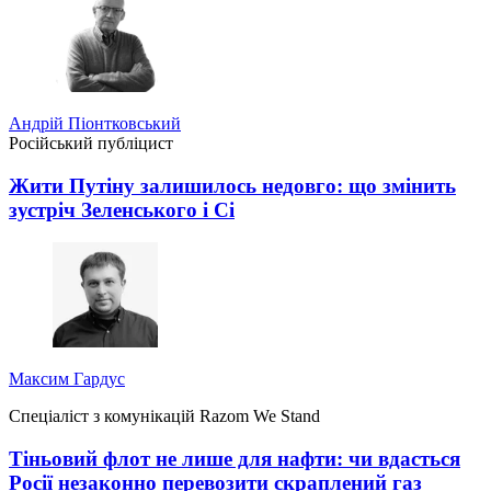
Андрій Піонтковський
Російський публіцист
Жити Путіну залишилось недовго: що змінить
зустріч Зеленського і Сі
Максим Гардус
Спеціаліст з комунікацій Razom We Stand
Тіньовий флот не лише для нафти: чи вдасться
Росії незаконно перевозити скраплений газ