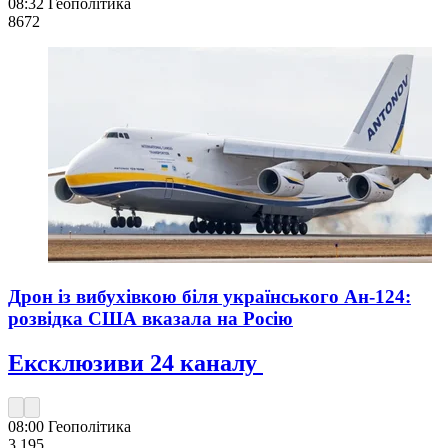
08:32
Геополітика
867
2
Дрон із вибухівкою біля українського Ан-124:
розвідка США вказала на Росію
Ексклюзиви 24 каналу
08:00
Геополітика
3 195