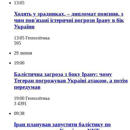
13:05
Ходять у зрадниках, – дипломат пояснив, з
чим пов'язані істеричні погрози Ірану в бік
України
13:05
Геополітика
595
29 липня
19:00
Балістична загроза з боку Ірану: чому
Тегеран погрожував Україні атакою, а потім
передумав
19:00
Геополітика
3 439
1
09:38
Іран планував запустити балістику по