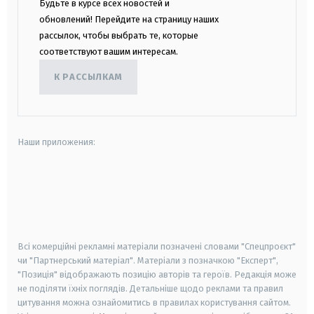
Будьте в курсе всех новостей и
обновлений! Перейдите на страницу наших
рассылок, чтобы выбрать те, которые
соответствуют вашим интересам.
К РАССЫЛКАМ
Наши приложения:
android
apple
smart tv
samsung smart tv
Всі комерційні рекламні матеріали позначені словами "Спецпроєкт"
чи "Партнерський матеріал". Матеріали з позначкою "Експерт",
"Позиція" відображають позицію авторів та героїв. Редакція може
не поділяти їхніх поглядів. Детальніше щодо реклами та правил
цитування можна ознайомитись в правилах користування сайтом.