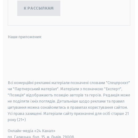
К РАССЫЛКАМ
Наши приложения:
android
apple
smart tv
samsung smart tv
Всі комерційні рекламні матеріали позначені словами "Спецпроєкт"
чи "Партнерський матеріал". Матеріали з позначкою "Експерт",
"Позиція" відображають позицію авторів та героїв. Редакція може
не поділяти їхніх поглядів. Детальніше щодо реклами та правил
цитування можна ознайомитись в правилах користування сайтом.
Усі права захищені.
Матеріали сайту призначені для осіб старше
21
року (21+)
Онлайн-медіа «24 Канал»
пл. Галицька, буд. 15, м. Львів, 79008