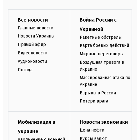
Все новости
Война России с
Главные новости
Украиной
Новости Украины
Ракетные обстрелы
Прямой эфир
Карта боевых действий
Видеоновости
Мирные переговоры
Аудионовости
Воздушная тревога в
Украине
Погода
Массированная атака по
Украине
Взрывы в России
Потери врага
Мобилизация в
Новости экономики
Цена нефти
Украине
Курсы валют
Увольнение с военной