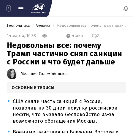
Геополитика
Америка
 Недовольны все: почему Трамп частично снял санкции с России и что будет дальше 
4 мин
14 марта,
16:38
2
Недовольны все: почему
Трамп частично снял санкции
с России и что будет дальше
Мелания Голембйовская
ОСНОВНЫЕ ТЕЗИСЫ
США сняли часть санкций с России,
позволив на 30 дней покупку российской
нефти, что вызвало беспокойство из-за
возможного обогащения Москвы.
Военные действия на Ближнем Востоке и