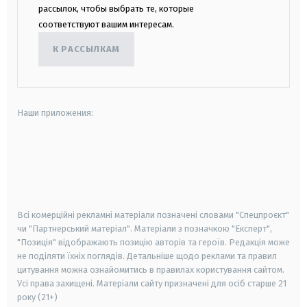
рассылок, чтобы выбрать те, которые
соответствуют вашим интересам.
К РАССЫЛКАМ
Наши приложения:
android
apple
smart tv
samsung smart tv
Всі комерційні рекламні матеріали позначені словами "Спецпроєкт"
чи "Партнерський матеріал". Матеріали з позначкою "Експерт",
"Позиція" відображають позицію авторів та героїв. Редакція може
не поділяти їхніх поглядів. Детальніше щодо реклами та правил
цитування можна ознайомитись в правилах користування сайтом.
Усі права захищені.
Матеріали сайту призначені для осіб старше
21
року (21+)