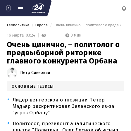
Геополитика
Европа
 Очень цинично, – политолог о предвыборной риторике главного конкурента Орбана 
3 мин
16 марта,
03:24
Очень цинично, – политолог о
предвыборной риторике
главного конкурента Орбана
Петр Синеокий
ОСНОВНЫЕ ТЕЗИСЫ
Лидер венгерской оппозиции Петер
Мадьяр раскритиковал Зеленского из-за
"угроз Орбану".
Политолог, президент аналитического
центра "Политика" Олег Лесной объяснил,