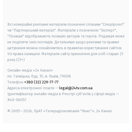
smart tv
samsung smart tv
Всі комерційні рекламні матеріали позначені словами "Спецпроєкт"
чи "Партнерський матеріал". Матеріали з позначкою "Експерт",
"Позиція" відображають позицію авторів та героїв. Редакція може
не поділяти їхніх поглядів. Детальніше щодо реклами та правил
цитування можна ознайомитись в правилах користування сайтом.
Усі права захищені.
Матеріали сайту призначені для осіб старше
21
року (21+)
Онлайн-медіа «24 Канал»
пл. Галицька, буд. 15, м. Львів, 79008
Телефон
+380 (32) 229-77-77
Адреса електронної пошти —
legal@24tv.com.ua
Ідентифікатор онлайн-медіа в Реєстрі суб'єктів у сфері медіа —
R40-06057
© 2005—2026,
ПрАТ «Телерадіокомпанія "Люкс"», 24 Канал.