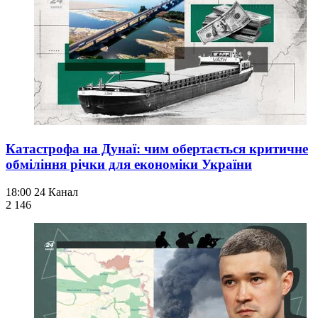
Катастрофа на Дунаї: чим обертається критичне
обміління річки для економіки України
18:00
24 Канал
2 146