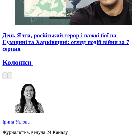
День Ялти, російський терор і важкі бої на
Сумщині та Харківщині: огляд подій війни за 7
серпня
Колонки
Ірина Узлова
Журналістка, ведуча 24 Каналу