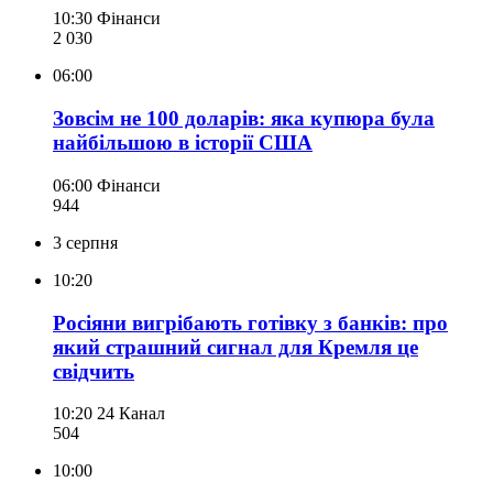
10:30
Фінанси
2 030
06:00
Зовсім не 100 доларів: яка купюра була
найбільшою в історії США
06:00
Фінанси
944
3 серпня
10:20
Росіяни вигрібають готівку з банків: про
який страшний сигнал для Кремля це
свідчить
10:20
24 Канал
504
10:00