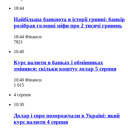
18:44
Найбільша банкнота в історії гривні: банкір
розібрав головні міфи про 2 тисячі гривень
18:44
Фінанси
782
1
10:40
Курс валюти в банках і обмінниках
змінився: скільки коштує долар 5 серпня
10:40
Фінанси
1 015
4 серпня
10:30
Долар і євро подорожчали в Україні: який
курс валюти 4 серпня