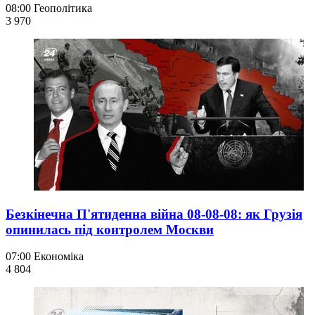
08:00
Геополітика
3 970
Безкінечна П'ятиденна війна 08-08-08: як Грузія
опинилась під контролем Москви
07:00
Економіка
4 804