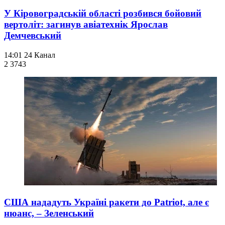
У Кіровоградській області розбився бойовий
вертоліт: загинув авіатехнік Ярослав
Демчевський
14:01
24 Канал
2 374
3
США нададуть Україні ракети до Patriot, але є
нюанс, – Зеленський