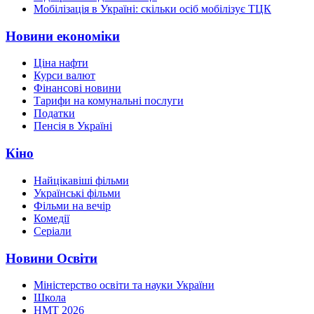
Мобілізація в Україні: скільки осіб мобілізує ТЦК
Новини економіки
Ціна нафти
Курси валют
Фінансові новини
Тарифи на комунальні послуги
Податки
Пенсія в Україні
Кіно
Найцікавіші фільми
Українські фільми
Фільми на вечір
Комедії
Серіали
Новини Освіти
Міністерство освіти та науки України
Школа
НМТ 2026