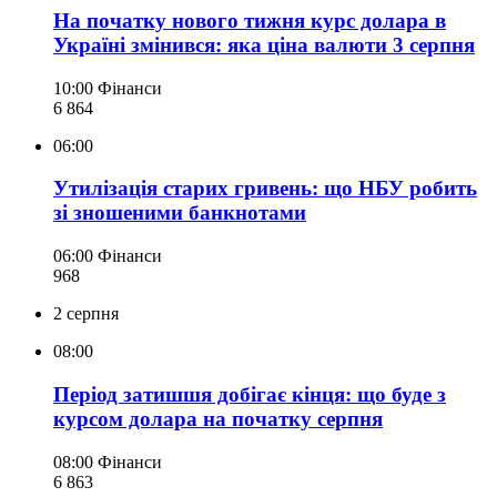
На початку нового тижня курс долара в
Україні змінився: яка ціна валюти 3 серпня
10:00
Фінанси
6 864
06:00
Утилізація старих гривень: що НБУ робить
зі зношеними банкнотами
06:00
Фінанси
968
2 серпня
08:00
Період затишшя добігає кінця: що буде з
курсом долара на початку серпня
08:00
Фінанси
6 863