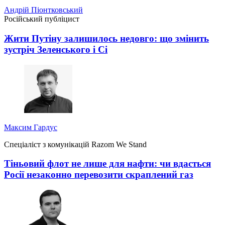
Андрій Піонтковський
Російський публіцист
Жити Путіну залишилось недовго: що змінить
зустріч Зеленського і Сі
Максим Гардус
Спеціаліст з комунікацій Razom We Stand
Тіньовий флот не лише для нафти: чи вдасться
Росії незаконно перевозити скраплений газ