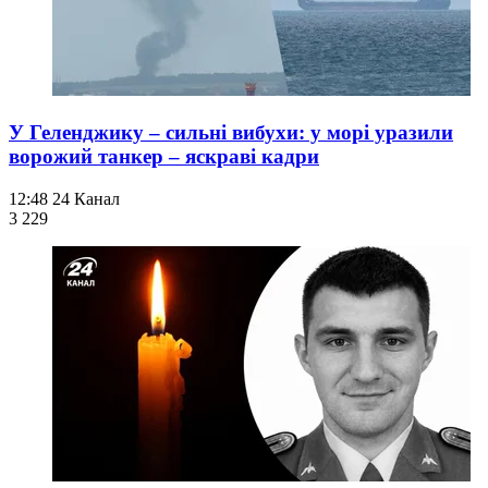
У Геленджику – сильні вибухи: у морі уразили
ворожий танкер – яскраві кадри
12:48
24 Канал
3 229