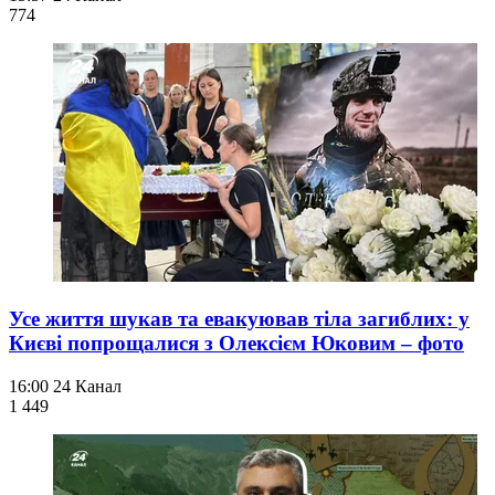
774
Усе життя шукав та евакуював тіла загиблих: у
Києві попрощалися з Олексієм Юковим – фото
16:00
24 Канал
1 449