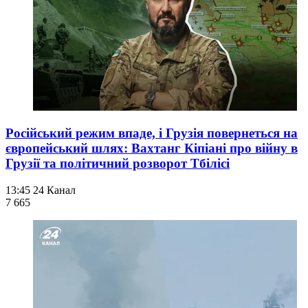
Російський режим впаде, і Грузія повернеться на
європейський шлях: Вахтанг Кіпіані про війну в
Грузії та політичний розворот Тбілісі
13:45
24 Канал
7 665