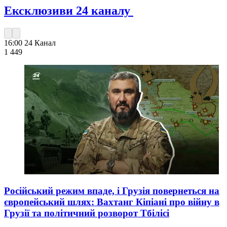
Ексклюзиви 24 каналу
16:00
24 Канал
1 449
Російський режим впаде, і Грузія повернеться на
європейський шлях: Вахтанг Кіпіані про війну в
Грузії та політичний розворот Тбілісі