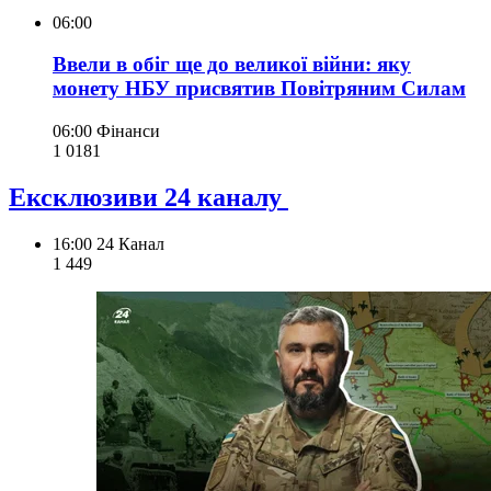
06:00
Ввели в обіг ще до великої війни: яку
монету НБУ присвятив Повітряним Силам
06:00
Фінанси
1 018
1
Ексклюзиви 24 каналу
16:00
24 Канал
1 449