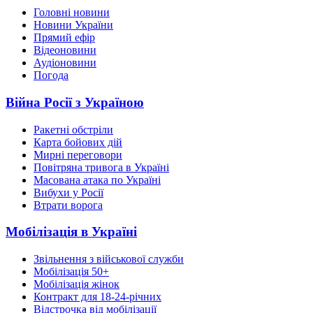
Головні новини
Новини України
Прямий ефір
Відеоновини
Аудіоновини
Погода
Війна Росії з Україною
Ракетні обстріли
Карта бойових дій
Мирні переговори
Повітряна тривога в Україні
Масована атака по Україні
Вибухи у Росії
Втрати ворога
Мобілізація в Україні
Звільнення з військової служби
Мобілізація 50+
Мобілізація жінок
Контракт для 18-24-річних
Відстрочка від мобілізації