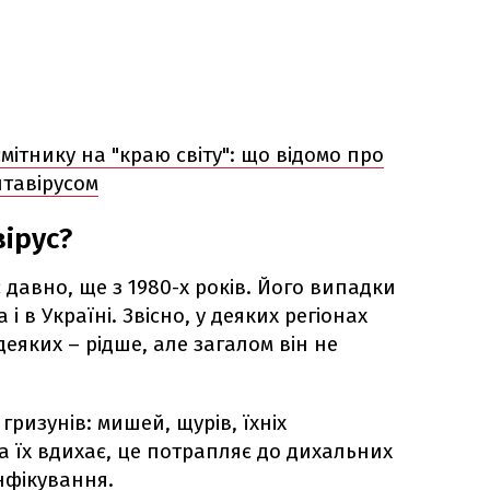
мітнику на "краю світу": що відомо про
нтавірусом
ірус?
є давно, ще з 1980-х років. Його випадки
і в Україні. Звісно, у деяких регіонах
деяких – рідше, але загалом він не
гризунів: мишей, щурів, їхніх
а їх вдихає, це потрапляє до дихальних
інфікування.