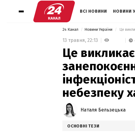
ВСІ НОВИНИ
НОВИНИ 
24 Канал
Новини України
13 травня,
22:13
Це викликає
занепокоєнн
інфекціоніс
небезпеку х
Наталя Бельзецька
ОСНОВНІ ТЕЗИ