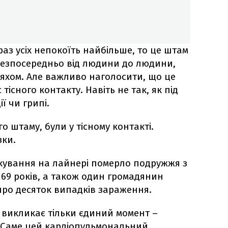
аз усіх непокоїть найбільше, то це штам
безпосередньо від людини до людини,
яхом. Але важливо наголосити, що це
 тісного контакту. Навіть не так, як під
ї чи грипі.
о штаму, були у тісному контакті.
зки.
ікування на лайнері померло подружжя з
 69 років, а також один громадянин
про десяток випадків зараження.
викликає тільки єдиний момент –
. Саме цей кардіопульмональний