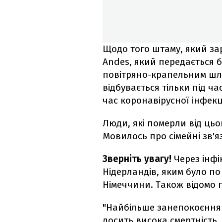
Щодо того штаму, який зар
Andes, який передається 
повітряно-крапельним шл
відбувається тільки під час
час коронавірусної інфекці
Люди, які померли від цьог
Мовилось про сімейні зв'я
Зверніть увагу!
Через інф
Нідерландів, яким було по
Німеччини. Також відомо 
"Найбільше занепокоєння 
досить висока смертність