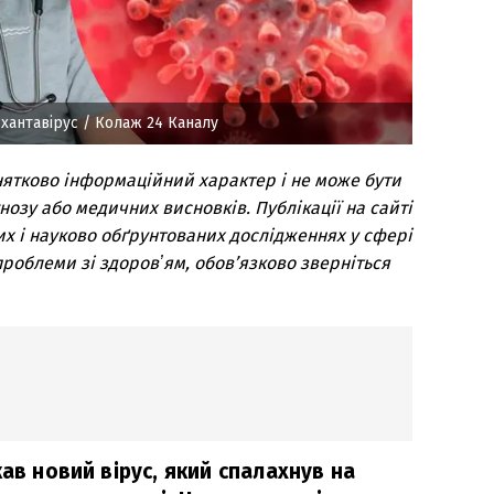
 хантавірус
/ Колаж 24 Каналу
нятково інформаційний характер і не може бути
озу або медичних висновків. Публікації на сайті
их і науково обґрунтованих дослідженнях у сфері
роблеми зі здоровʼям, обов’язково зверніться
кав новий вірус, який спалахнув на