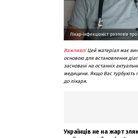
Лікар-інфекціоніст розповів про
Важливо!
Цей матеріал має ви
основою для встановлення діагн
засновані на останніх актуальн
медицини. Якщо Вас турбують п
до лікаря.
Українців не на жарт зля