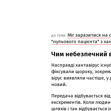
Міг заразитися на с
ДО ТЕМИ
"нульового пацієнта" з ха
Чим небезпечний в
Насправді хантавірус існу
фіксували щороку, зокрема 
вірус виявляли частіше, у 
новий.
Передача відбувається від 
екскрементів. Коли людин
шляхів і так відбувається 