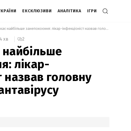
УКРАЇНИ
ЕКСКЛЮЗИВИ
АНАЛІТИКА
ІГРИ
 Це викликає найбільше занепокоєння: лікар-інфекціоніст назвав головну небезпеку хантавірусу 
2
4 хв
 найбільше
я: лікар-
т назвав головну
антавірусу