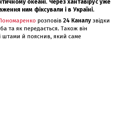
нтичному океані. Через хантавірус уже
аження ним фіксували і в Україні.
Пономаренко
розповів
24 Каналу
звідки
ба та як передається. Також він
і штами й пояснив, який саме