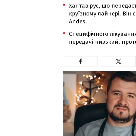
Хантавірус, що передаєт
круїзному лайнері. Він
Andes.
Специфічного лікування 
передачі низький, прот