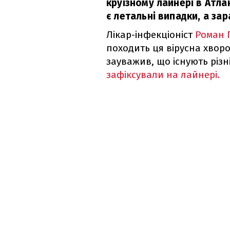
круїзному лайнері в Атла
є летальні випадки, а зар
Лікар-інфекціоніст
Роман 
походить ця вірусна хворо
зауважив, що існують різн
зафіксували на лайнері.