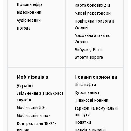
Прямий ефір
Карта бойових дій
Відеоновини
Мирні переговори
Аудіоновини
Повітряна тривога в
Україні
Погода
Масована атака по
Україні
Вибухи у Росії
Втрати ворога
Мобілізація в
Новини економіки
Ціна нафти
Україні
Курси валют
Звільнення з військової
служби
Фінансові новини
Мобілізація 50+
Тарифи на комунальні
послуги
Мобілізація жінок
Податки
Контракт для 18-24-
річних
Пенсія в Україні