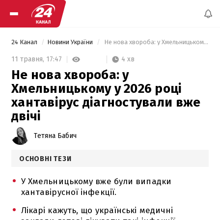
24 Канал
Новини України
 Не нова хвороба: у Хмельницькому у 2026 році хантавірус діагностували вже двічі 
4 хв
11 травня,
17:47
Не нова хвороба: у
Хмельницькому у 2026 році
хантавірус діагностували вже
двічі
Тетяна Бабич
ОСНОВНІ ТЕЗИ
У Хмельницькому вже були випадки
хантавірусної інфекції.
Лікарі кажуть, що українські медичні