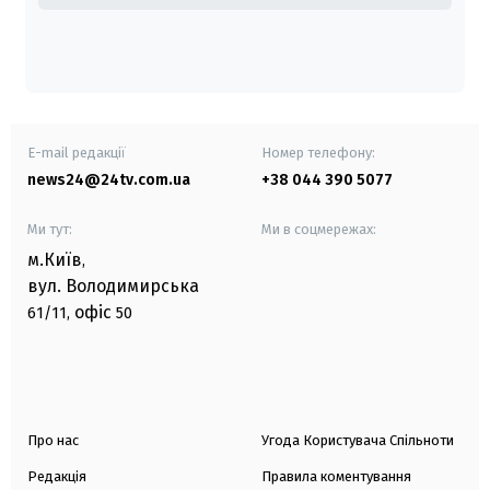
E-mail редакції
Номер телефону:
news24@24tv.com.ua
+38 044 390 5077
Ми тут:
Ми в соцмережах:
м.Київ
,
вул. Володимирська
офіс
61/11,
50
Про нас
Угода Користувача Спільноти
Редакція
Правила коментування