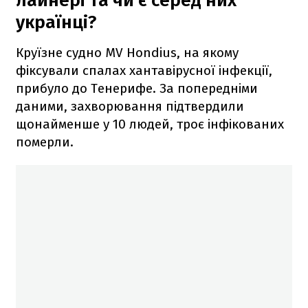
лайнері та чи є серед них
українці?
Круїзне судно MV Hondius, на якому
фіксували спалах хантавірусної інфекції,
прибуло до Тенерифе. За попередніми
даними, захворювання підтвердили
щонайменше у 10 людей, троє інфікованих
померли.