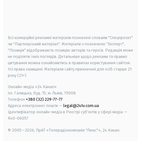
android
apple
smart tv
samsung smart tv
Всі комерційні рекламні матеріали позначені словами "Спецпроєкт"
чи "Партнерський матеріал". Матеріали з позначкою "Експерт",
"Позиція" відображають позицію авторів та героїв. Редакція може
не поділяти їхніх поглядів. Детальніше щодо реклами та правил
цитування можна ознайомитись в правилах користування сайтом.
Усі права захищені.
Матеріали сайту призначені для осіб старше
21
року (21+)
Онлайн-медіа «24 Канал»
пл. Галицька, буд. 15, м. Львів, 79008
Телефон
+380 (32) 229-77-77
Адреса електронної пошти —
legal@24tv.com.ua
Ідентифікатор онлайн-медіа в Реєстрі суб'єктів у сфері медіа —
R40-06057
© 2005—2026,
ПрАТ «Телерадіокомпанія "Люкс"», 24 Канал.