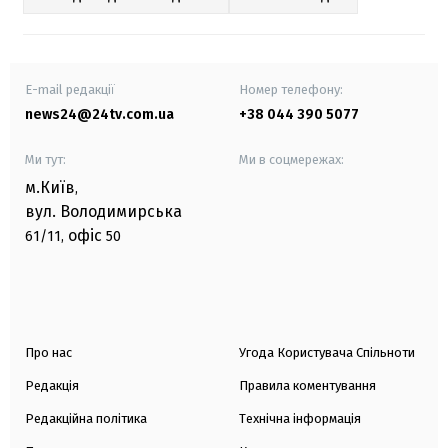
E-mail редакції
Номер телефону:
news24@24tv.com.ua
+38 044 390 5077
Ми тут:
Ми в соцмережах:
м.Київ
,
вул. Володимирська
офіс
61/11,
50
Про нас
Угода Користувача Спільноти
Редакція
Правила коментування
Редакційна політика
Технічна інформація