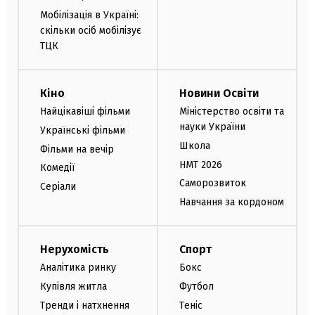
Мобілізація в Україні:
скільки осіб мобілізує
ТЦК
Кіно
Новини Освіти
Найцікавіші фільми
Міністерство освіти та
науки України
Українські фільми
Школа
Фільми на вечір
НМТ 2026
Комедії
Саморозвиток
Серіали
Навчання за кордоном
Нерухомість
Спорт
Аналітика ринку
Бокс
Купівля житла
Футбол
Тренди і натхнення
Теніс