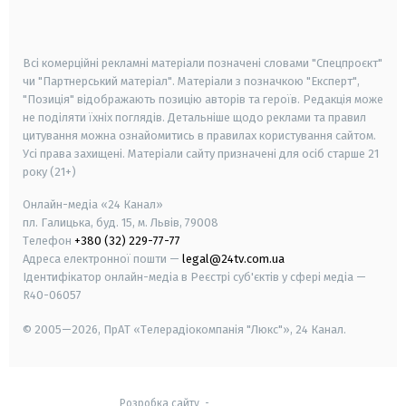
smart tv
samsung smart tv
Всі комерційні рекламні матеріали позначені словами "Спецпроєкт"
чи "Партнерський матеріал". Матеріали з позначкою "Експерт",
"Позиція" відображають позицію авторів та героїв. Редакція може
не поділяти їхніх поглядів. Детальніше щодо реклами та правил
цитування можна ознайомитись в правилах користування сайтом.
Усі права захищені.
Матеріали сайту призначені для осіб старше
21
року (21+)
Онлайн-медіа «24 Канал»
пл. Галицька, буд. 15, м. Львів, 79008
Телефон
+380 (32) 229-77-77
Адреса електронної пошти —
legal@24tv.com.ua
Ідентифікатор онлайн-медіа в Реєстрі суб'єктів у сфері медіа —
R40-06057
© 2005—2026,
ПрАТ «Телерадіокомпанія "Люкс"», 24 Канал.
Розробка сайту
-