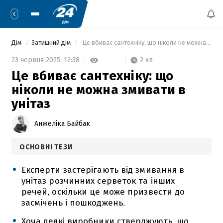
Дім
Затишний дім
 Це вбиває сантехніку: що ніколи не можна змивати в унітаз 
2 хв
23 червня 2025,
12:38
Це вбиває сантехніку: що
ніколи не можна змивати в
унітаз
Анжеліка Байбак
ОСНОВНІ ТЕЗИ
Експерти застерігають від змивання в
унітаз розчинних серветок та інших
речей, оскільки це може призвести до
засмічень і пошкоджень.
Хоча деякі виробники стверджують, що