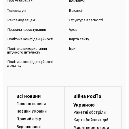
Про телеканал
Контакти
Телеведучі
Вакансії
Рекламодавцям
Структура власності
Правила користування
Архів
Політика конфіденційності
Карта сайту
Політика використання
Ігри
штучного інтелекту
Політика конфіденційності
додатку
Всі новини
Війна Росії з
Головні новини
Україною
Новини України
Ракетні обстріли
Прямий ефір
Карта бойових дій
Відеоновини
Мирні переговори