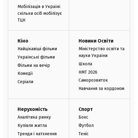
Мобілізація в Україні:
скільки осіб мобілізує
ТЦК
Кіно
Новини Освіти
Найцікавіші фільми
Міністерство освіти та
науки України
Українські фільми
Школа
Фільми на вечір
НМТ 2026
Комедії
Саморозвиток
Серіали
Навчання за кордоном
Нерухомість
Спорт
Аналітика ринку
Бокс
Купівля житла
Футбол
Тренди і натхнення
Теніс