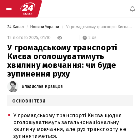
24 Канал
Новини України
 У громадському транспорті Києва оголошуватимуть хвилину мовчання: чи буде зупинення руху 
2 хв
12 лютого 2025,
01:10
У громадському транспорті
Києва оголошуватимуть
хвилину мовчання: чи буде
зупинення руху
Владислав Кравцов
ОСНОВНІ ТЕЗИ
У громадському транспорті Києва щодня
оголошуватимуть загальнонаціональну
хвилину мовчання, але рух транспорту не
зупинятиметься.