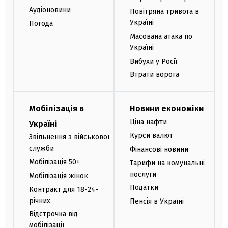
Аудіоновини
Повітряна тривога в
Україні
Погода
Масована атака по
Україні
Вибухи у Росії
Втрати ворога
Мобілізація в
Новини економіки
Ціна нафти
Україні
Курси валют
Звільнення з військової
служби
Фінансові новини
Мобілізація 50+
Тарифи на комунальні
послуги
Мобілізація жінок
Податки
Контракт для 18-24-
річних
Пенсія в Україні
Відстрочка від
мобілізації