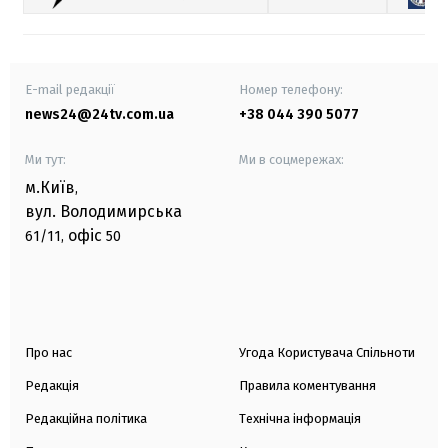
E-mail редакції
Номер телефону:
news24@24tv.com.ua
+38 044 390 5077
Ми тут:
Ми в соцмережах:
м.Київ
,
вул. Володимирська
офіс
61/11,
50
Про нас
Угода Користувача Спільноти
Редакція
Правила коментування
Редакційна політика
Технічна інформація