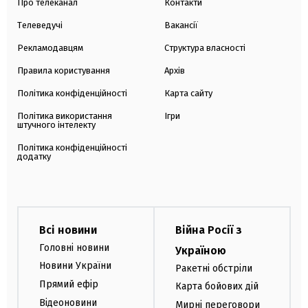
Про телеканал
Контакти
Телеведучі
Вакансії
Рекламодавцям
Структура власності
Правила користування
Архів
Політика конфіденційності
Карта сайту
Політика використання
Ігри
штучного інтелекту
Політика конфіденційності
додатку
Всі новини
Війна Росії з
Головні новини
Україною
Новини України
Ракетні обстріли
Прямий ефір
Карта бойових дій
Відеоновини
Мирні переговори