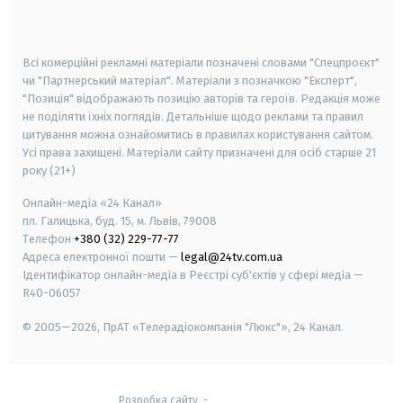
smart tv
samsung smart tv
Всі комерційні рекламні матеріали позначені словами "Спецпроєкт"
чи "Партнерський матеріал". Матеріали з позначкою "Експерт",
"Позиція" відображають позицію авторів та героїв. Редакція може
не поділяти їхніх поглядів. Детальніше щодо реклами та правил
цитування можна ознайомитись в правилах користування сайтом.
Усі права захищені.
Матеріали сайту призначені для осіб старше
21
року (21+)
Онлайн-медіа «24 Канал»
пл. Галицька, буд. 15, м. Львів, 79008
Телефон
+380 (32) 229-77-77
Адреса електронної пошти —
legal@24tv.com.ua
Ідентифікатор онлайн-медіа в Реєстрі суб'єктів у сфері медіа —
R40-06057
© 2005—2026,
ПрАТ «Телерадіокомпанія "Люкс"», 24 Канал.
Розробка сайту
-