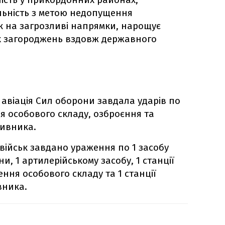
льність з метою недопущення
 на загрозливі напрямки, нарощує
их загороджень вздовж державного
авіація Сил оборони завдала ударів по
я особового складу, озброєння та
тивника.
військ завдано ураження по 1 засобу
и, 1 артилерійському засобу, 1 станції
ення особового складу та 1 станції
вника.