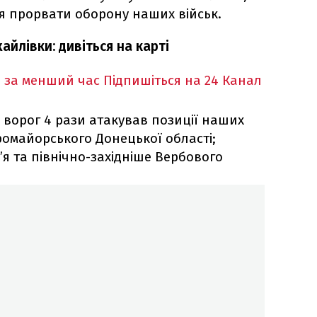
ся прорвати оборону наших військ.
айлівки: дивіться на карті
 за менший час
Підпишіться на 24 Канал
у
ворог 4 рази атакував позиції наших
ромайорського Донецької області;
’я та північно-західніше Вербового