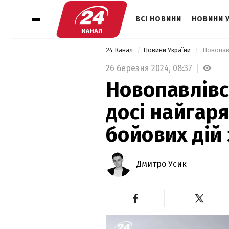
ВСІ НОВИНИ
НОВИНИ 
24 Канал
Новини України
26 березня 2024,
08:37
Новопавлів
досі найгар
бойових дій 
Дмитро Усик