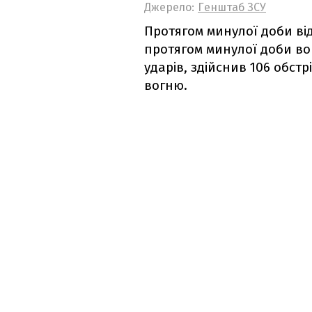
Джерело:
Генштаб ЗСУ
Протягом минулої доби від
протягом минулої доби вор
ударів, здійснив 106 обст
вогню.