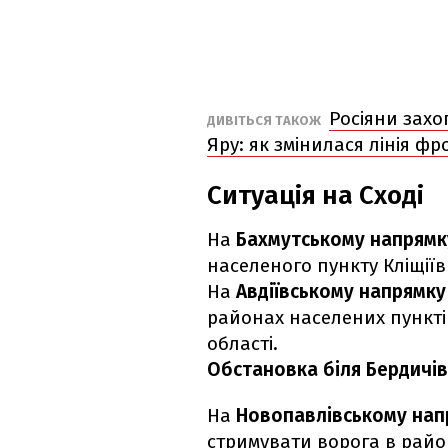
Росіяни захо
ДИВІТЬСЯ ТАКОЖ
Яру: як змінилася лінія ф
Ситуація на Сході
На
Бахмутському напрям
населеного пункту Кліщіїв
На
Авдіївському напрямку
районах населених пункті
області.
Обстановка біля Бердичів:
На
Новопавлівському нап
стримувати ворога в райо