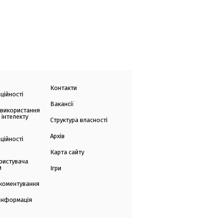
Контакти
ційності
Вакансії
 використання
 інтелекту
Структура власності
Архів
ційності
Карта сайту
ристувача
и
Ігри
коментування
 інформація