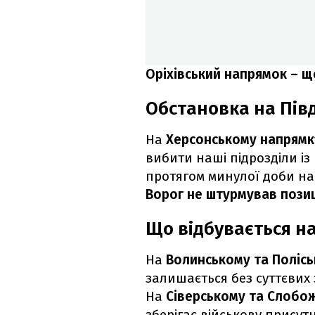
Оріхівський напрямок – що
Обстановка на Пів
На
Херсонському напрямк
вибити наші підрозділи із
протягом минулої доби нас
Ворог не штурмував позиці
Що відбувається на
На
Волинському та Поліс
залишається без суттєвих 
На
Сіверському та Слобо
зберігає військову присут