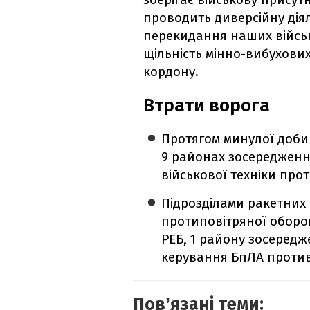
проводить диверсійну дія
перекидання наших військ
щільність мінно-вибухов
кордону.
Втрати ворога
Протягом минулої доби 
9 районах зосередженн
військової техніки про
Підрозділами ракетних 
протиповітряної оборон
РЕБ, 1 району зосередж
керування БпЛА проти
Повʼязані теми: