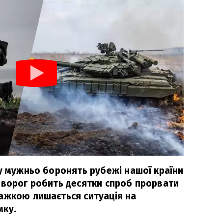
бу мужньо боронять рубежі нашої країни
 ворог робить десятки спроб прорвати
ажкою лишається ситуація на
мку.