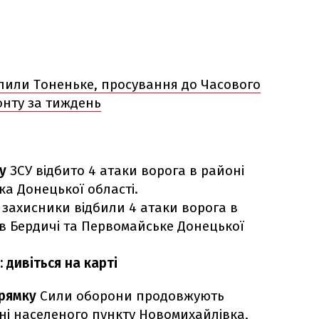
пили Тоненьке, просування до Часового
ронту за тиждень
ку
ЗСУ відбито 4 атаки ворога в районі
ка Донецької області.
захисники відбили 4 атаки ворога в
в Бердичі та Первомайське Донецької
 дивіться на карті
рямку
Сили оборони продовжують
ні населеного пункту Новомихайлівка,