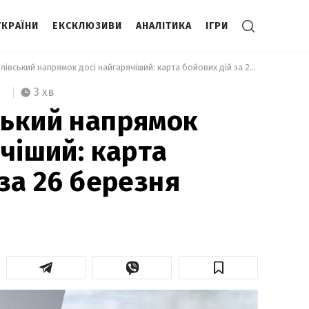
УКРАЇНИ
ЕКСКЛЮЗИВИ
АНАЛІТИКА
ІГРИ
 Новопавлівський напрямок досі найгарячіший: карта бойових дій за 26 березня 
3 хв
ський напрямок
ячіший: карта
за 26 березня