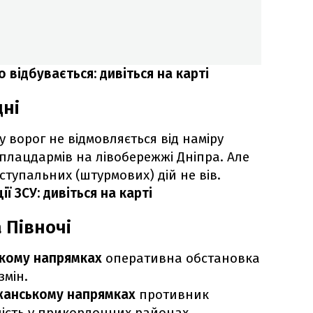
 відбувається: дивіться на карті
дні
у ворог не відмовляється від наміру
 плацдармів на лівобережжі Дніпра. Але
тупальних (штурмових) дій не вів.
ї ЗСУ: дивіться на карті
 Півночі
ькому напрямках
оперативна обстановка
змін.
жанському напрямках
противник
ність у прикордонних районах,