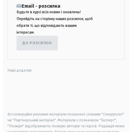
Email - розсилка
Будьте в курсі всіх новин і оновлень!
Перейдіть на сторінку наших розсилок, щоб
обрати ті, що відповідають вашим
інтересам.
ДО РОЗСИЛОК
Наші додатки:
android
apple
smart tv
samsung smart tv
Всі комерційні рекламні матеріали позначені словами "Спецпроєкт"
чи "Партнерський матеріал". Матеріали з позначкою "Експерт",
"Позиція" відображають позицію авторів та героїв. Редакція може
не поділяти їхніх поглядів. Детальніше щодо реклами та правил