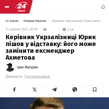
24 Канал
Новини України
 Керівник Укрзалізниці Юрик пішов у відставку: його може замінити ексменджер Ахметова 
2 хв
9 серпня 2021,
20:39
Керівник Укрзалізниці Юрик
пішов у відставку: його може
замінити ексменджер
Ахметова
Іван Магуряк
Джерело:
Укрзалізниця