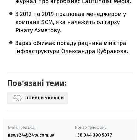
журнал про агробізнес
Latifundist Media.
З 2012 по 2019 працював менеджером у
компанії SCM, яка належить олігарху
Рінату Ахметову.
Зараз обіймає посаду радника міністра
інфраструктури Олександра Кубракова.
Повʼязані теми:
НОВИНИ УКРАЇНИ
E-mail редакції
Номер телефону:
news24@24tv.com.ua
+38 044 390 5077