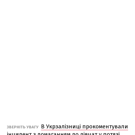
В Укрзалізниці прокоментували
ЗВЕРНІТЬ УВАГУ
інцидент з домаганням до дівчат у потязі