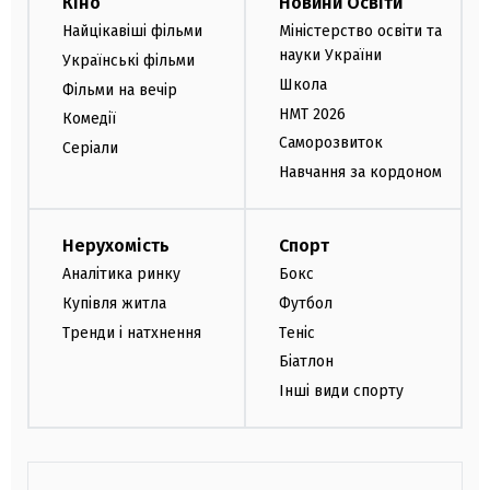
Кіно
Новини Освіти
Найцікавіші фільми
Міністерство освіти та
науки України
Українські фільми
Школа
Фільми на вечір
НМТ 2026
Комедії
Саморозвиток
Серіали
Навчання за кордоном
Нерухомість
Спорт
Аналітика ринку
Бокс
Купівля житла
Футбол
Тренди і натхнення
Теніс
Біатлон
Інші види спорту