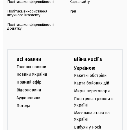
Політика конфіденційності
Карта сайту
Політика використання
Ігри
штучного інтелекту
Політика конфіденційності
додатку
Всі новини
Війна Росії з
Головні новини
Україною
Новини України
Ракетні обстріли
Прямий ефір
Карта бойових дій
Відеоновини
Мирні переговори
Аудіоновини
Повітряна тривога в
Україні
Погода
Масована атака по
Україні
Вибухи у Росії