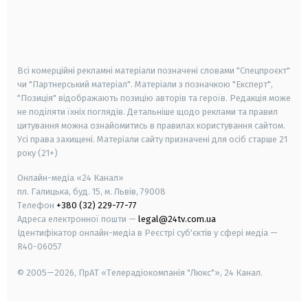
android
apple
smart tv
samsung smart tv
Всі комерційні рекламні матеріали позначені словами "Спецпроєкт"
чи "Партнерський матеріал". Матеріали з позначкою "Експерт",
"Позиція" відображають позицію авторів та героїв. Редакція може
не поділяти їхніх поглядів. Детальніше щодо реклами та правил
цитування можна ознайомитись в правилах користування сайтом.
Усі права захищені.
Матеріали сайту призначені для осіб старше
21
року (21+)
Онлайн-медіа «24 Канал»
пл. Галицька, буд. 15, м. Львів, 79008
Телефон
+380 (32) 229-77-77
Адреса електронної пошти —
legal@24tv.com.ua
Ідентифікатор онлайн-медіа в Реєстрі суб'єктів у сфері медіа —
R40-06057
© 2005—2026,
ПрАТ «Телерадіокомпанія "Люкс"», 24 Канал.