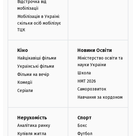
Відстрочка від
мобілізації
Мобілізація в Україні:
скільки осіб мобілізує
ТЦК
Кіно
Новини Освіти
Найцікавіші фільми
Міністерство освіти та
науки України
Українські фільми
Школа
Фільми на вечір
НМТ 2026
Комедії
Саморозвиток
Серіали
Навчання за кордоном
Нерухомість
Спорт
Аналітика ринку
Бокс
Купівля житла
Футбол