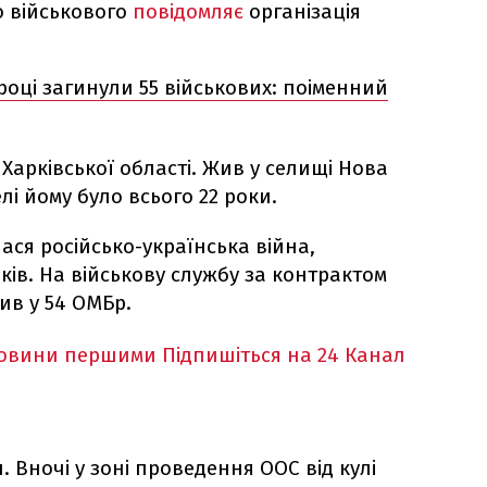
о військового
повідомляє
організація
 році загинули 55 військових: поіменний
Харківської області. Жив у селищі Нова
лі йому було всього 22 роки.
лася російсько-українська війна,
оків. На військову службу за контрактом
жив у 54 ОМБр.
новини першими
Підпишіться на 24 Канал
. Вночі у зоні проведення ООС від кулі