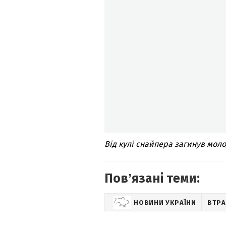
Від кулі снайпера загинув мол
Повʼязані теми:
НОВИНИ УКРАЇНИ
ВТР