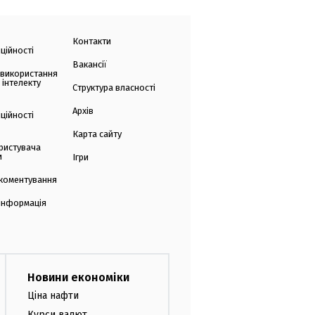
Контакти
ційності
Вакансії
 використання
 інтелекту
Структура власності
Архів
ційності
Карта сайту
ристувача
и
Ігри
коментування
 інформація
Новини економіки
Ціна нафти
Курси валют