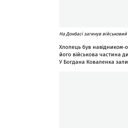
На Донбасі загинув військовий
Хлопець був навідником-о
його військова частина ди
У Богдана Коваленка зали