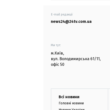
E-mail редакції
news24@24tv.com.ua
Ми тут:
м.Київ
,
вул. Володимирська
61/11,
офіс
50
Всі новини
Головні новини
Новини України