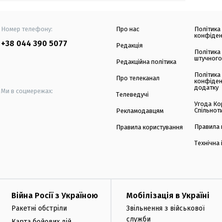
Номер телефону:
Про нас
Політика
конфіден
+38 044 390 5077
Редакція
Політика
штучного
Редакційна політика
Політика
Про телеканал
конфіден
додатку
Ми в соцмережах:
Телеведучі
Угода Ко
Спільнот
Рекламодавцям
Правила 
Правила користування
Технічна
Війна Росії з Україною
Мобілізація в Україні
Ракетні обстріли
Звільнення з військової
служби
Карта бойових дій