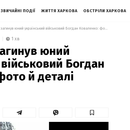
ЗВИЧАЙНІ ПОДІЇ
ЖИТТЯ ХАРКОВА
ОБСТРІЛИ ХАРКОВА
 На Донбасі загинув юний український військовий Богдан Коваленко: фото й деталі 
1 хв
загинув юний
 військовий Богдан
фото й деталі