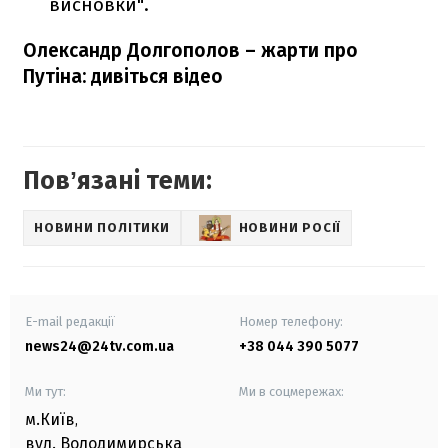
висновки".
Олександр Долгополов – жарти про
Путіна: дивіться відео
Повʼязані теми:
НОВИНИ ПОЛІТИКИ
НОВИНИ РОСІЇ
E-mail редакції
Номер телефону:
news24@24tv.com.ua
+38 044 390 5077
Ми тут:
Ми в соцмережах:
м.Київ
,
вул. Володимирська