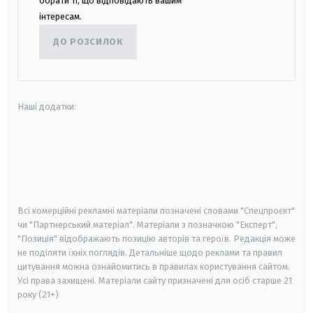
обрати ті, що відповідають вашим
інтересам.
ДО РОЗСИЛОК
Наші додатки:
android
apple
smart tv
samsung smart tv
Всі комерційні рекламні матеріали позначені словами "Спецпроєкт"
чи "Партнерський матеріал". Матеріали з позначкою "Експерт",
"Позиція" відображають позицію авторів та героїв. Редакція може
не поділяти їхніх поглядів. Детальніше щодо реклами та правил
цитування можна ознайомитись в правилах користування сайтом.
Усі права захищені.
Матеріали сайту призначені для осіб старше
21
року (21+)