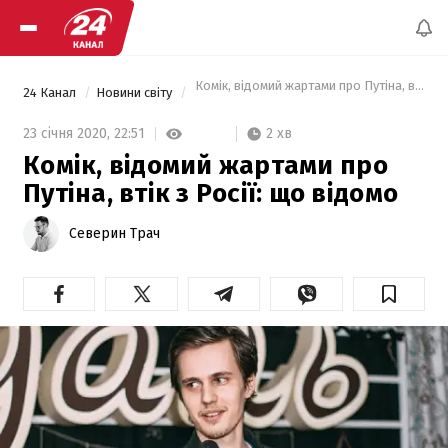
 Комік, відомий жартами про Путіна, втік з Р
24 Канал
Новини світу
2 хв
23 січня 2020,
22:51
Комік, відомий жартами про
Путіна, втік з Росії: що відомо
Северин Трач