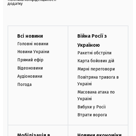
додатку
Всі новини
Війна Росії з
Головні новини
Україною
Новини України
Ракетні обстріли
Прямий ефір
Карта бойових дій
Відеоновини
Мирні переговори
Аудіоновини
Повітряна тривога в
Україні
Погода
Масована атака по
Україні
Вибухи у Росії
Втрати ворога
Мобілізація в
Новини економіки