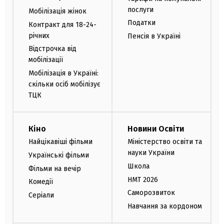
послуги
Мобілізація жінок
Податки
Контракт для 18-24-
річних
Пенсія в Україні
Відстрочка від
мобілізації
Мобілізація в Україні:
скільки осіб мобілізує
ТЦК
Кіно
Новини Освіти
Найцікавіші фільми
Міністерство освіти та
науки України
Українські фільми
Школа
Фільми на вечір
НМТ 2026
Комедії
Саморозвиток
Серіали
Навчання за кордоном