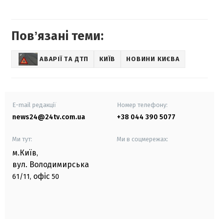
Повʼязані теми:
АВАРІЇ ТА ДТП
КИЇВ
НОВИНИ КИЄВА
E-mail редакції
Номер телефону:
news24@24tv.com.ua
+38 044 390 5077
Ми тут:
Ми в соцмережах:
м.Київ
,
вул. Володимирська
офіс
61/11,
50