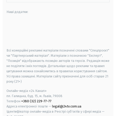
Наші додатки:
android
apple
smart tv
samsung smart tv
Всі комерційні рекламні матеріали позначені словами "Спецпроєкт"
чи "Партнерський матеріал". Матеріали з позначкою "Експерт",
"Позиція" відображають позицію авторів та героїв. Редакція може
не поділяти їхніх поглядів. Детальніше щодо реклами та правил
цитування можна ознайомитись в правилах користування сайтом.
Усі права захищені.
Матеріали сайту призначені для осіб старше
21
року (21+)
Онлайн-медіа «24 Канал»
пл. Галицька, буд. 15, м. Львів, 79008
Телефон
+380 (32) 229-77-77
Адреса електронної пошти —
legal@24tv.com.ua
Ідентифікатор онлайн-медіа в Реєстрі суб'єктів у сфері медіа —