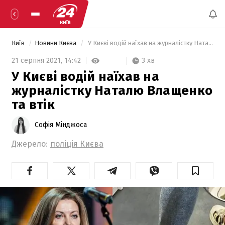
Київ
Новини Києва
 У Києві водій наїхав на журналістку Наталю Влащенко та втік 
3 хв
21 серпня 2021,
14:42
У Києві водій наїхав на
журналістку Наталю Влащенко
та втік
Софія Мінджоса
Джерело:
поліція Києва