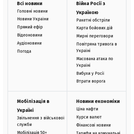
Всі новини
Війна Росії з
Головні новини
Україною
Новини України
Ракетні обстріли
Прямий ефір
Карта бойових дій
Відеоновини
Мирні переговори
Аудіоновини
Повітряна тривога в
Україні
Погода
Масована атака по
Україні
Вибухи у Росії
Втрати ворога
Мобілізація в
Новини економіки
Ціна нафти
Україні
Курси валют
Звільнення з військової
служби
Фінансові новини
Мобілізація 50+
Тарифи на комунальні