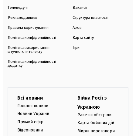
Телеведучі
Вакансії
Рекламодавцям
Структура власності
Правила користування
Архів
Політика конфіденційності
Карта сайту
Політика використання
Ігри
штучного інтелекту
Політика конфіденційності
додатку
Всі новини
Війна Росії з
Головні новини
Україною
Новини України
Ракетні обстріли
Прямий ефір
Карта бойових дій
Відеоновини
Мирні переговори