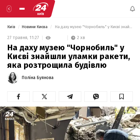
Київ
Новини Києва
 На даху музею "Чорнобиль" у Києві знайшли уламки ракети, яка розтрощила будівлю 
2 хв
27 травня,
11:27
На даху музею "Чорнобиль" у
Києві знайшли уламки ракети,
яка розтрощила будівлю
Поліна Буянова