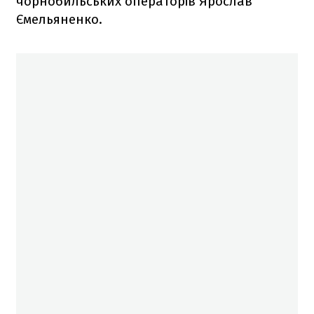
чорнобильських операторів Ярослав
Ємельяненко.