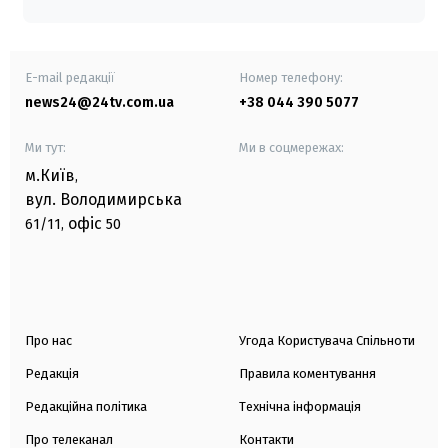
E-mail редакції
Номер телефону:
news24@24tv.com.ua
+38 044 390 5077
Ми тут:
Ми в соцмережах:
м.Київ
,
вул. Володимирська
офіс
61/11,
50
Про нас
Угода Користувача Спільноти
Редакція
Правила коментування
Редакційна політика
Технічна інформація
Про телеканал
Контакти