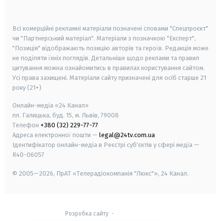
smart tv
samsung smart tv
Всі комерційні рекламні матеріали позначені словами "Спецпроєкт"
чи "Партнерський матеріал". Матеріали з позначкою "Експерт",
"Позиція" відображають позицію авторів та героїв. Редакція може
не поділяти їхніх поглядів. Детальніше щодо реклами та правил
цитування можна ознайомитись в правилах користування сайтом.
Усі права захищені.
Матеріали сайту призначені для осіб старше
21
року (21+)
Онлайн-медіа «24 Канал»
пл. Галицька, буд. 15, м. Львів, 79008
Телефон
+380 (32) 229-77-77
Адреса електронної пошти —
legal@24tv.com.ua
Ідентифікатор онлайн-медіа в Реєстрі суб'єктів у сфері медіа —
R40-06057
© 2005—2026,
ПрАТ «Телерадіокомпанія "Люкс"», 24 Канал.
Розробка сайту
-