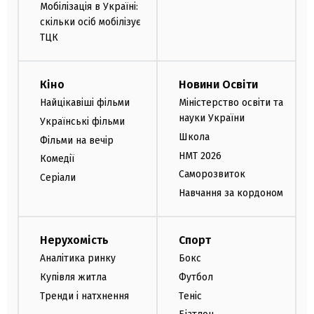
Мобілізація в Україні:
скільки осіб мобілізує
ТЦК
Кіно
Новини Освіти
Найцікавіші фільми
Міністерство освіти та
науки України
Українські фільми
Школа
Фільми на вечір
НМТ 2026
Комедії
Саморозвиток
Серіали
Навчання за кордоном
Нерухомість
Спорт
Аналітика ринку
Бокс
Купівля житла
Футбол
Тренди і натхнення
Теніс