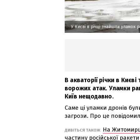
У Києві в річці знайшли уламок 
В акваторії річки в Києв
ворожих атак. Уламки рак
Київ нещодавно.
Саме ці уламки дронів бу
загрози. Про це повідоми
На Житомирщ
ДИВІТЬСЯ ТАКОЖ
частину російської ракет