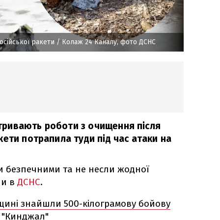
російської ракети
/ Колаж 24 Каналу, фото ДСНС
і тривають роботи з очищення після
ети потрапила туди під час атаки на
ли безпечними та не несли жодної
ли в
ДСНС
.
ині знайшли 500-кілограмову бойову
и "Кинджал"