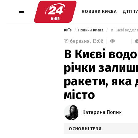
НОВИНИ КИЄВА
ДТП ТА
Київ
Новини Києва
19 березня,
13:06
В Києві вод
річки залиш
ракети, яка
місто
Катерина Попик
ОСНОВНІ ТЕЗИ