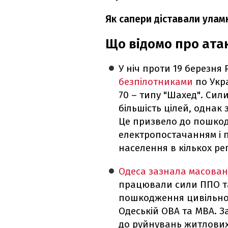
Як сапери діставали уламк
Що відомо про ата
У ніч проти 19 березня 
безпілотниками
по Укра
70 – типу "Шахед". Си
більшість цілей, однак 
Це призвело до пошкод
електропостачанням і 
населення в кількох рег
Одеса зазнала масован
працювали сили ППО та
пошкодження цивільної
Одеській ОВА та МВА. 
до руйнувань житлових