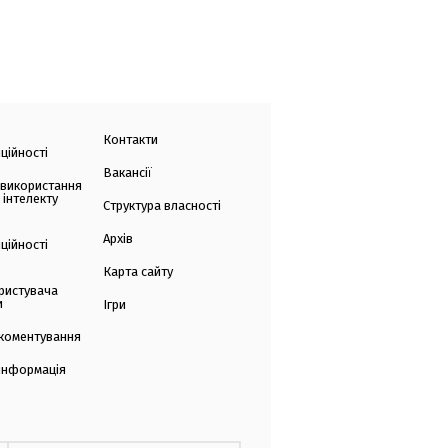
Контакти
ційності
Вакансії
 використання
 інтелекту
Структура власності
Архів
ційності
Карта сайту
ристувача
и
Ігри
коментування
 інформація