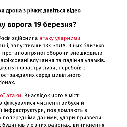
и дрона з річки: дивіться відео
ку ворога 19 березня?
Росія здійснила
атаку ударними
їні, запустивши 133 БпЛА. З них близько
ли протиповітряної оборони знешкодили
зафіксовані влучання та падіння уламків.
жень інфраструктури, перебоїв з
постраждалих серед цивільного
іонах.
ої атаки
. Внаслідок чого в місті
 фіксувалися численні вибухи й
 інфраструктури, повідомляють в
За попередніми даними, удари призвели
 будинків у різних районах, виникнення