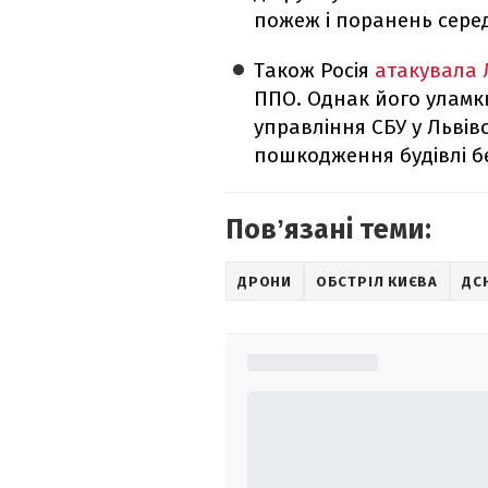
пожеж і поранень сере
Також Росія
атакувала 
ППО. Однак його уламк
управління СБУ у Львів
пошкодження будівлі б
Повʼязані теми:
ДРОНИ
ОБСТРІЛ КИЄВА
ДС