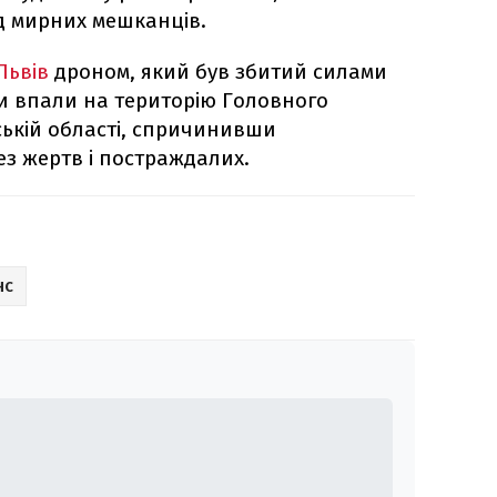
д мирних мешканців.
Львів
дроном, який був збитий силами
и впали на територію Головного
ській області, спричинивши
ез жертв і постраждалих.
НС