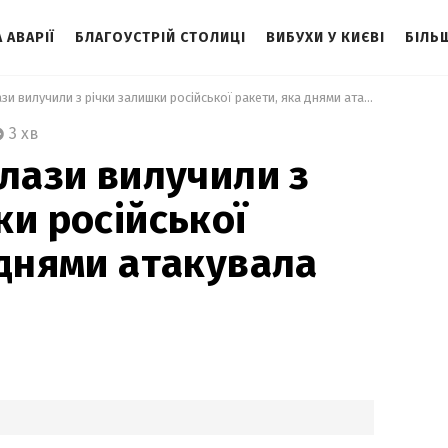
 АВАРІЇ
БЛАГОУСТРІЙ СТОЛИЦІ
ВИБУХИ У КИЄВІ
БІЛЬ
 В Києві водолази вилучили з річки залишки російської ракети, яка днями атакувала місто 
3 хв
олази вилучили з
ки російської
 днями атакувала