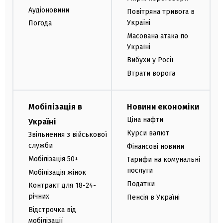
Аудіоновини
Повітряна тривога в
Україні
Погода
Масована атака по
Україні
Вибухи у Росії
Втрати ворога
Мобілізація в
Новини економіки
Ціна нафти
Україні
Курси валют
Звільнення з військової
служби
Фінансові новини
Мобілізація 50+
Тарифи на комунальні
послуги
Мобілізація жінок
Податки
Контракт для 18-24-
річних
Пенсія в Україні
Відстрочка від
мобілізації