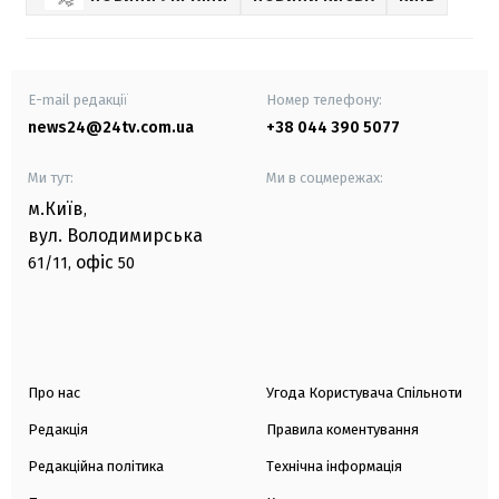
E-mail редакції
Номер телефону:
news24@24tv.com.ua
+38 044 390 5077
Ми тут:
Ми в соцмережах:
м.Київ
,
вул. Володимирська
офіс
61/11,
50
Про нас
Угода Користувача Спільноти
Редакція
Правила коментування
Редакційна політика
Технічна інформація