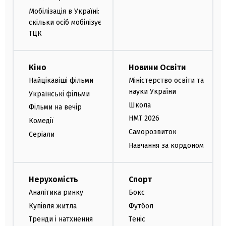
Мобілізація в Україні:
скільки осіб мобілізує
ТЦК
Кіно
Новини Освіти
Найцікавіші фільми
Міністерство освіти та
науки України
Українські фільми
Школа
Фільми на вечір
НМТ 2026
Комедії
Саморозвиток
Серіали
Навчання за кордоном
Нерухомість
Спорт
Аналітика ринку
Бокс
Купівля житла
Футбол
Тренди і натхнення
Теніс