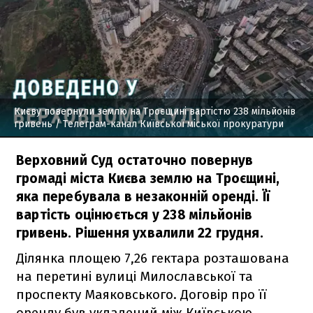
Києву повернули землю на Троєщині вартістю 238 мільйонів
гривень
/ Телеграм-канал Київської міської прокуратури
Верховний Суд остаточно повернув
громаді міста Києва землю на Троєщині,
яка перебувала в незаконній оренді. Її
вартість оцінюється у 238 мільйонів
гривень. Рішення ухвалили 22 грудня.
Ділянка площею 7,26 гектара розташована
на перетині вулиці Милославської та
проспекту Маяковського. Договір про її
оренду був укладений між Київською