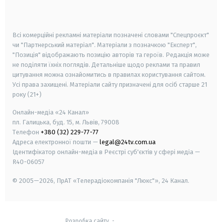
smart tv
samsung smart tv
Всі комерційні рекламні матеріали позначені словами "Спецпроєкт"
чи "Партнерський матеріал". Матеріали з позначкою "Експерт",
"Позиція" відображають позицію авторів та героїв. Редакція може
не поділяти їхніх поглядів. Детальніше щодо реклами та правил
цитування можна ознайомитись в правилах користування сайтом.
Усі права захищені.
Матеріали сайту призначені для осіб старше
21
року (21+)
Онлайн-медіа «24 Канал»
пл. Галицька, буд. 15, м. Львів, 79008
Телефон
+380 (32) 229-77-77
Адреса електронної пошти —
legal@24tv.com.ua
Ідентифікатор онлайн-медіа в Реєстрі суб'єктів у сфері медіа —
R40-06057
© 2005—2026,
ПрАТ «Телерадіокомпанія "Люкс"», 24 Канал.
Розробка сайту
-