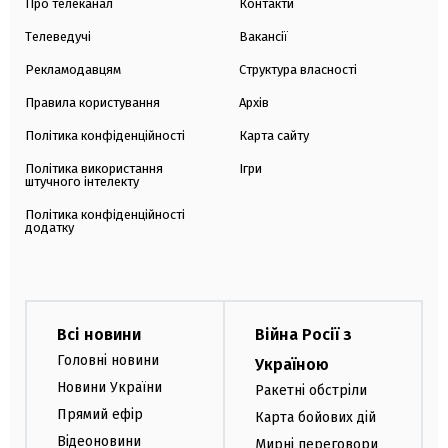
Про телеканал
Контакти
Телеведучі
Вакансії
Рекламодавцям
Структура власності
Правила користування
Архів
Політика конфіденційності
Карта сайту
Політика використання
Ігри
штучного інтелекту
Політика конфіденційності
додатку
Всі новини
Війна Росії з
Головні новини
Україною
Новини України
Ракетні обстріли
Прямий ефір
Карта бойових дій
Відеоновини
Мирні переговори