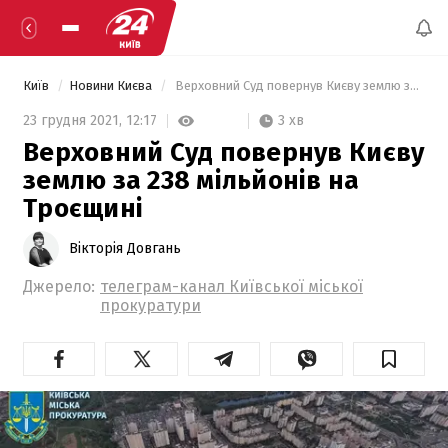
Київ
Новини Києва
 Верховний Суд повернув Києву землю за 238 мільйонів на Троєщині  
3 хв
23 грудня 2021,
12:17
Верховний Суд повернув Києву
землю за 238 мільйонів на
Троєщині
Вікторія Довгань
Джерело:
телеграм-канал Київської міської
прокуратури