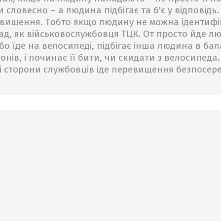
 словесно – а людина підбігає та б'є у відповідь.
вищення. Тобто якщо людину не можна ідентифі
д, як військовослужбовця ТЦК. От просто йде л
або їде на велосипеді, підбігає інша людина в бал
онів, і починає її бити, чи скидати з велосипеда.
зі сторони службовців іде перевищення безпосер