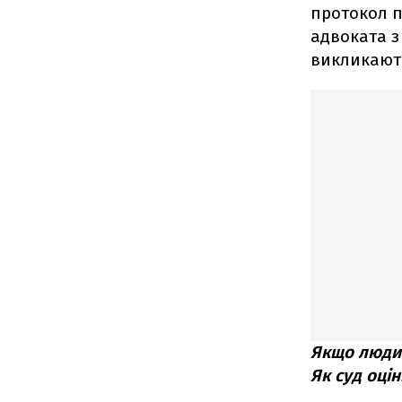
протокол п
адвоката з
викликають
Якщо людин
Як суд оці