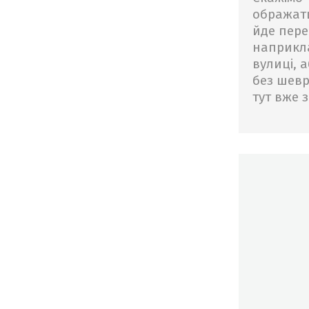
ображати
йде пере
наприкла
вулиці, 
без шевр
тут вже 