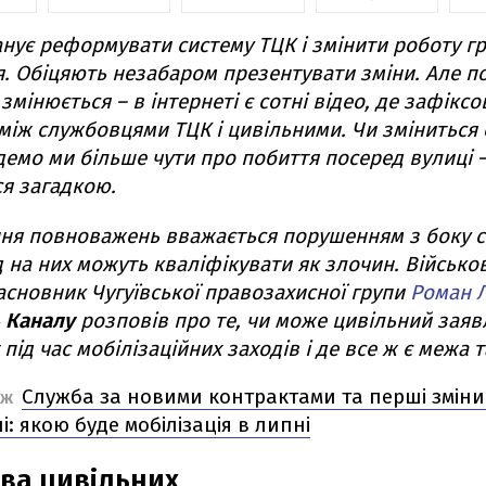
анує реформувати систему ТЦК і змінити роботу г
. Обіцяють незабаром презентувати зміни. Але п
змінюється – в інтернеті є сотні відео, де зафіксо
між службовцями ТЦК і цивільними. Чи зміниться
удемо ми більше чути про побиття посеред вулиці –
я загадкою.
я повноважень вважається порушенням з боку с
д на них можуть кваліфікувати як злочин. Військо
засновник Чугуївської правозахисної групи
Роман 
 Каналу
розповів про те, чи може цивільний заяв
під час мобілізаційних заходів і де все ж є межа 
Служба за новими контрактами та перші зміни
ОЖ
: якою буде мобілізація в липні
ва цивільних