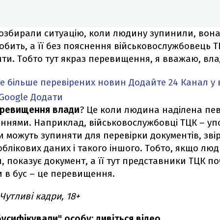
розбирали ситуацію, коли людину зупинили, вона 
робить, а її без пояснення військовослужбовець 
ти. Тобто тут якраз перевищення, я вважаю, вла
е більше перевірених новин
Додайте 24 Канал у 
Google
Додати
ревищення влади
? Це коли людина наділена пе
нями. Наприклад, військовослужбовці ТЦК – у
и можуть зупиняти для перевірки документів, зві
облікових даних і такого іншого. Тобто, якщо люд
и, показує документ, а її тут представники ТЦК 
и в бус – це перевищення.
Чутливі кадри, 18+
бусифікували" особу: дивіться відео