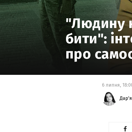
"Людину 
бити": ін
про самоо
6 липня,
18:0
Дар'