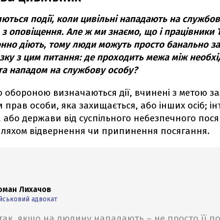
ються події, коли цивільні нападають на службов
в з оповіщення. Але ж ми знаємо, що і працівники 
онно діють, тому люди можуть просто банально з
'язку з цим питання: де проходить межа між необх
а нападом на службову особу?
 обороною визначаються дії, вчинені з метою за
и прав особи, яка захищається, або інших осіб; ін
а або держави від суспільного небезпечного пося
ляхом відвернення чи припинення посягання.
оман Лихачов
йськовий адвокат
так, якщо на людину нападають – не просто її п