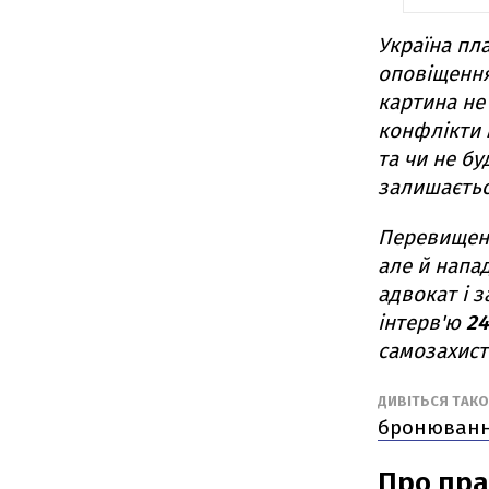
Україна пл
оповіщення
картина не 
конфлікти 
та чи не б
залишаєтьс
Перевищенн
але й напа
адвокат і 
інтерв'ю
24
самозахист 
ДИВІТЬСЯ ТАК
бронюванні
Про пра