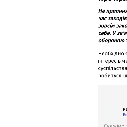
Не припиня
час заході
зовсім зак
себе. У зв
обороною т
Необхідною
інтересів ч
суспільств
робиться ш
Р
Ві
Скажімо 