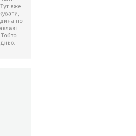
 Тут вже
кувати,
юдина по
аклаві
 Тобто
едньо.