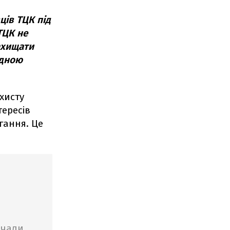
ців ТЦК під
ТЦК не
ахищати
ідною
хисту
тересів
гання. Це
очали