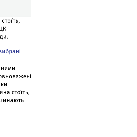
стоїть,
ТЦК
ди.
вибрані
вними
повноважені
рки
ина стоїть,
починають