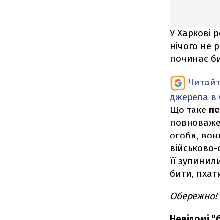
У Харкові 
нічого не 
починає би
Читайт
джерела в 
Що таке
пе
повноважен
особи, вон
військово-
її зупинил
бити, пхат
Обережно! 
Невідомі "