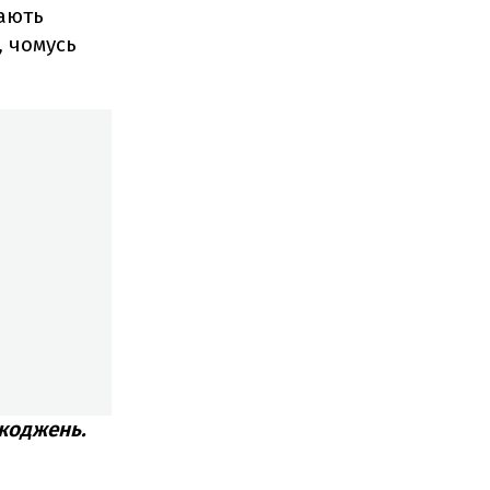
ають
, чомусь
коджень.