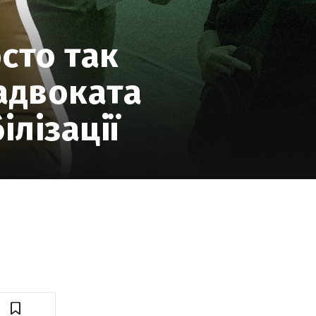
сто так
 адвоката
ілізації