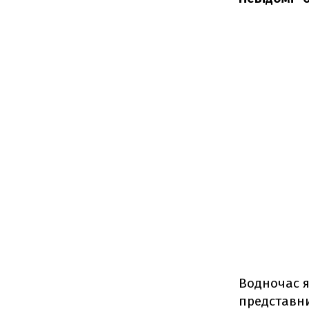
Водночас я
представни