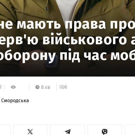
не мають права про
терв'ю військового
борону під час моб
0
6
8 хв
я Смородська