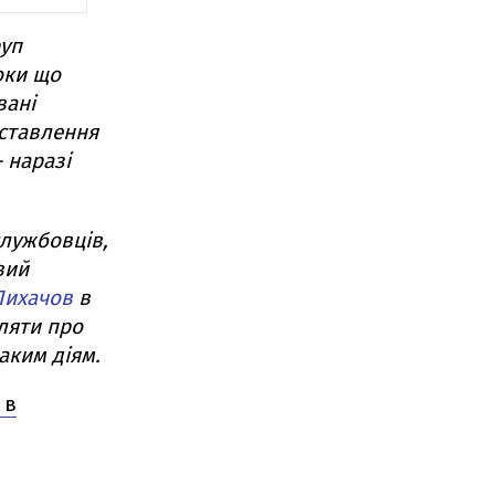
руп
оки що
вані
 ставлення
 наразі
лужбовців,
вий
Лихачов
в
ляти про
таким діям.
 в