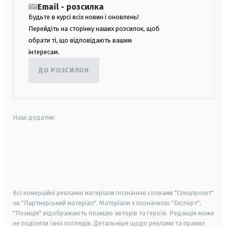
Email - розсилка
Будьте в курсі всіх новин і оновлень!
Перейдіть на сторінку наших розсилок, щоб
обрати ті, що відповідають вашим
інтересам.
ДО РОЗСИЛОК
Наші додатки:
android
apple
smart tv
samsung smart tv
Всі комерційні рекламні матеріали позначені словами "Спецпроєкт"
чи "Партнерський матеріал". Матеріали з позначкою "Експерт",
"Позиція" відображають позицію авторів та героїв. Редакція може
не поділяти їхніх поглядів. Детальніше щодо реклами та правил