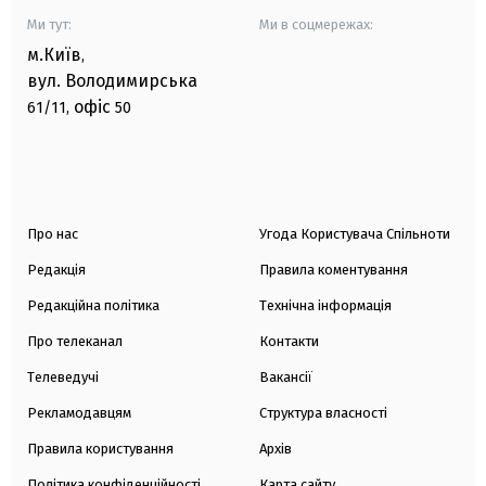
Ми тут:
Ми в соцмережах:
м.Київ
,
вул. Володимирська
офіс
61/11,
50
Про нас
Угода Користувача Спільноти
Редакція
Правила коментування
Редакційна політика
Технічна інформація
Про телеканал
Контакти
Телеведучі
Вакансії
Рекламодавцям
Структура власності
Правила користування
Архів
Політика конфіденційності
Карта сайту