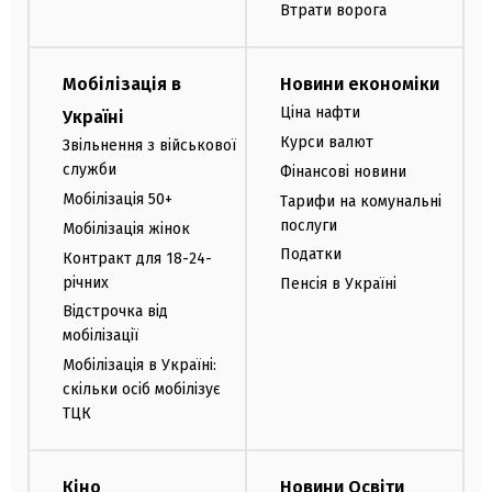
Втрати ворога
Мобілізація в
Новини економіки
Ціна нафти
Україні
Курси валют
Звільнення з військової
служби
Фінансові новини
Мобілізація 50+
Тарифи на комунальні
послуги
Мобілізація жінок
Податки
Контракт для 18-24-
річних
Пенсія в Україні
Відстрочка від
мобілізації
Мобілізація в Україні:
скільки осіб мобілізує
ТЦК
Кіно
Новини Освіти