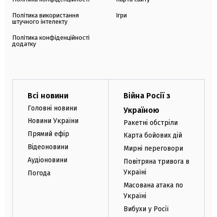
Політика використання
Ігри
штучного інтелекту
Політика конфіденційності
додатку
Всі новини
Війна Росії з
Головні новини
Україною
Новини України
Ракетні обстріли
Прямий ефір
Карта бойових дій
Відеоновини
Мирні переговори
Аудіоновини
Повітряна тривога в
Україні
Погода
Масована атака по
Україні
Вибухи у Росії