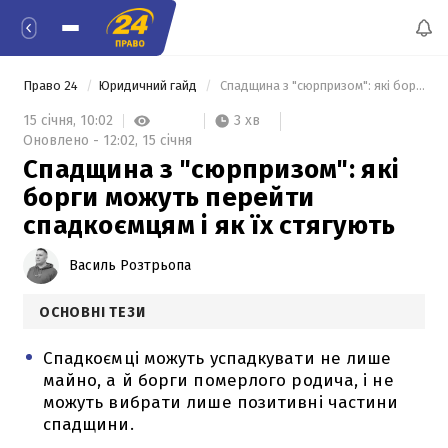
Право 24
Юридичний гайд
 Спадщина з "сюрпризом": які борги можуть перейти спадкоємцям і як їх стягують 
3 хв
15 січня,
10:02
Оновлено -
12:02,
15 січня
Спадщина з "сюрпризом": які
борги можуть перейти
спадкоємцям і як їх стягують
Василь Розтрьопа
ОСНОВНІ ТЕЗИ
Спадкоємці можуть успадкувати не лише
майно, а й борги померлого родича, і не
можуть вибрати лише позитивні частини
спадщини.