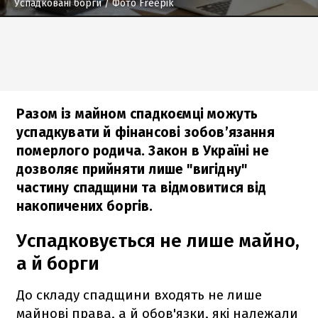
Успадковані борги
/ Фото Freepik
Разом із майном спадкоємці можуть
успадкувати й фінансові зобов’язання
померлого родича. Закон в Україні не
дозволяє прийняти лише "вигідну"
частину спадщини та відмовитися від
накопичених боргів.
Успадковується не лише майно,
а й борги
До складу спадщини входять не лише
майнові права, а й обов'язки, які належали