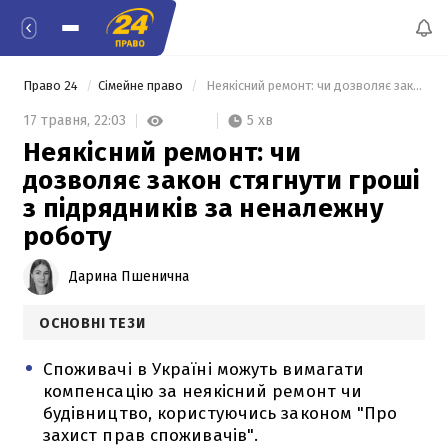
Право 24
Сімейне право
 Неякісний ремонт: чи дозволяє закон стягнути гроші з підрядників за неналежну роботу 
5 хв
17 травня,
22:03
Неякісний ремонт: чи
дозволяє закон стягнути гроші
з підрядників за неналежну
роботу
Дарина Пшенична
ОСНОВНІ ТЕЗИ
Споживачі в Україні можуть вимагати
компенсацію за неякісний ремонт чи
будівництво, користуючись законом "Про
захист прав споживачів".