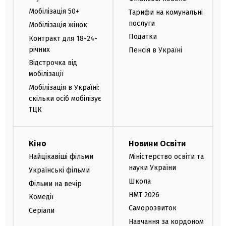
Мобілізація 50+
Тарифи на комунальні
послуги
Мобілізація жінок
Податки
Контракт для 18-24-
річних
Пенсія в Україні
Відстрочка від
мобілізації
Мобілізація в Україні:
скільки осіб мобілізує
ТЦК
Кіно
Новини Освіти
Найцікавіші фільми
Міністерство освіти та
науки України
Українські фільми
Школа
Фільми на вечір
НМТ 2026
Комедії
Саморозвиток
Серіали
Навчання за кордоном