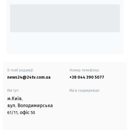
E-mail редакції
Номер телефону:
news24@24tv.com.ua
+38 044 390 5077
Ми тут:
Ми в соцмережах:
м.Київ
,
вул. Володимирська
офіс
61/11,
50