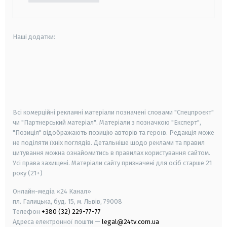
Наші додатки:
android
apple
smart tv
samsung smart tv
Всі комерційні рекламні матеріали позначені словами "Спецпроєкт"
чи "Партнерський матеріал". Матеріали з позначкою "Експерт",
"Позиція" відображають позицію авторів та героїв. Редакція може
не поділяти їхніх поглядів. Детальніше щодо реклами та правил
цитування можна ознайомитись в правилах користування сайтом.
Усі права захищені.
Матеріали сайту призначені для осіб старше
21
року (21+)
Онлайн-медіа «24 Канал»
пл. Галицька, буд. 15, м. Львів, 79008
Телефон
+380 (32) 229-77-77
Адреса електронної пошти —
legal@24tv.com.ua