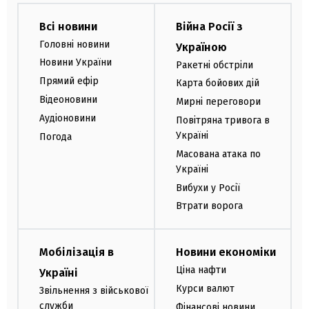
Всі новини
Війна Росії з
Головні новини
Україною
Новини України
Ракетні обстріли
Прямий ефір
Карта бойових дій
Відеоновини
Мирні переговори
Аудіоновини
Повітряна тривога в
Україні
Погода
Масована атака по
Україні
Вибухи у Росії
Втрати ворога
Мобілізація в
Новини економіки
Ціна нафти
Україні
Курси валют
Звільнення з військової
служби
Фінансові новини