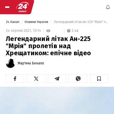
24 Канал
Новини України
 Легендарний літак Ан-225 "Мрія" пролетів над Хрещатиком: епічне відео 
2 хв
24 серпня 2021,
13:14
Легендарний літак Ан-225
"Мрія" пролетів над
Хрещатиком: епічне відео
Мар'яна Бекало