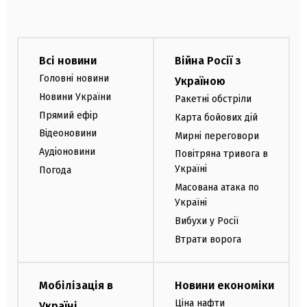
Всі новини
Війна Росії з
Головні новини
Україною
Новини України
Ракетні обстріли
Прямий ефір
Карта бойових дій
Відеоновини
Мирні переговори
Аудіоновини
Повітряна тривога в
Україні
Погода
Масована атака по
Україні
Вибухи у Росії
Втрати ворога
Мобілізація в
Новини економіки
Ціна нафти
Україні