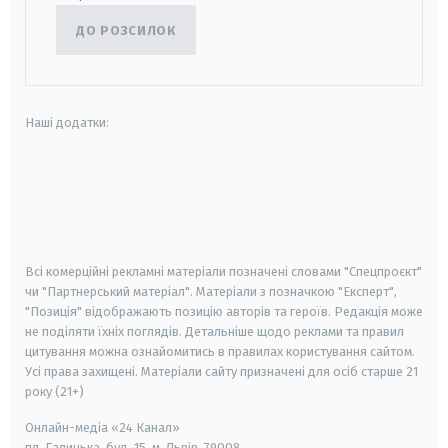
ДО РОЗСИЛОК
Наші додатки:
android
apple
smart tv
samsung smart tv
Всі комерційні рекламні матеріали позначені словами "Спецпроєкт"
чи "Партнерський матеріал". Матеріали з позначкою "Експерт",
"Позиція" відображають позицію авторів та героїв. Редакція може
не поділяти їхніх поглядів. Детальніше щодо реклами та правил
цитування можна ознайомитись в правилах користування сайтом.
Усі права захищені.
Матеріали сайту призначені для осіб старше
21
року (21+)
Онлайн-медіа «24 Канал»
пл. Галицька, буд. 15, м. Львів, 79008