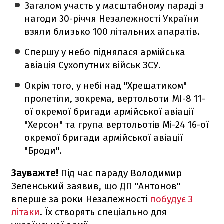
Загалом участь у масштабному параді з
нагоди 30-річчя Незалежності України
взяли близько 100 літальних апаратів.
Спершу у небо піднялася армійська
авіація Сухопутних військ ЗСУ.
Окрім того, у небі над "Хрещатиком"
пролетіли, зокрема, вертольоти MI-8 11-
ої окремої бригади армійської авіації
"Херсон" та група вертольотів Мі-24 16-ої
окремої бригади армійської авіації
"Броди".
Зауважте!
Під час параду Володимир
Зеленський заявив, що ДП "Антонов"
вперше за роки Незалежності
побудує 3
літаки
. Їх створять спеціально для