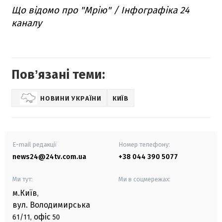
Що відомо про "Мрію" / Інфографіка 24
каналу
Повʼязані теми:
НОВИНИ УКРАЇНИ
КИЇВ
E-mail редакції
Номер телефону:
news24@24tv.com.ua
+38 044 390 5077
Ми тут:
Ми в соцмережах:
м.Київ
,
вул. Володимирська
офіс
61/11,
50